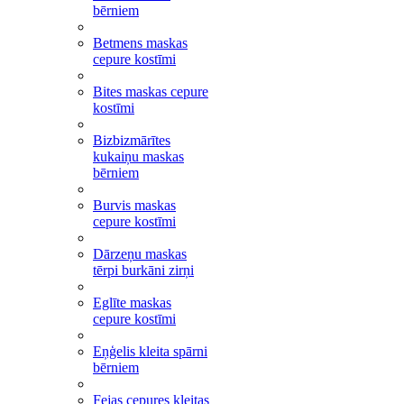
bērniem
Betmens maskas
cepure kostīmi
Bites maskas cepure
kostīmi
Bizbizmārītes
kukaiņu maskas
bērniem
Burvis maskas
cepure kostīmi
Dārzeņu maskas
tērpi burkāni zirņi
Eglīte maskas
cepure kostīmi
Eņģelis kleita spārni
bērniem
Fejas cepures kleitas