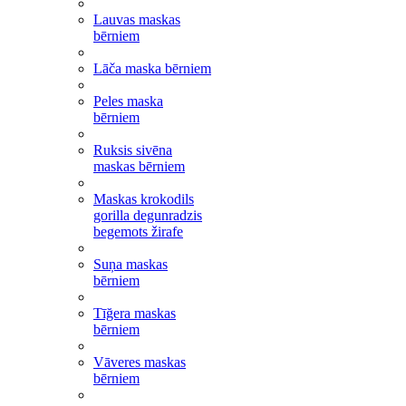
Lauvas maskas
bērniem
Lāča maska bērniem
Peles maska
bērniem
Ruksis sivēna
maskas bērniem
Maskas krokodils
gorilla degunradzis
begemots žirafe
Suņa maskas
bērniem
Tīğera maskas
bērniem
Vāveres maskas
bērniem