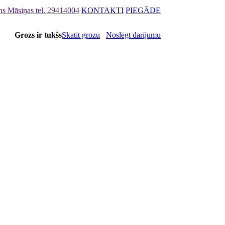
ons Māsiņas
tel. 29414004
KONTAKTI
PIEGĀDE
Grozs ir tukšs
Skatīt grozu
Noslēgt darījumu