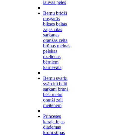
lauvas peles
Bērnu bridži
pusgarās
bikses baltas
zaļas zilas
sarkanas
oranžas zelta
brūnas melnas
pelēkas
dzeltenas
bērniem
karnevāla
Bērnu svārki
svārciņi balti
sarkani brūni
bēši melni
oranži zaļi
meitenēm
Princeses
karaļa fejas
diadēmas
kroņi stīpas