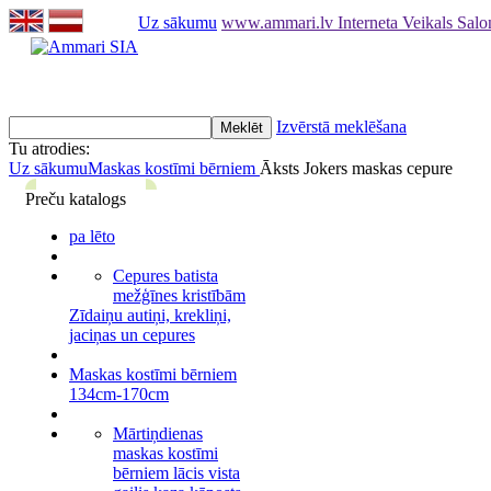
Uz sākumu
www.ammari.lv Interneta Veikals Sal
Izvērstā meklēšana
Tu atrodies:
Uz sākumu
Maskas kostīmi bērniem
Āksts Jokers maskas cepure
Preču katalogs
pa lēto
Cepures batista
mežģīnes kristībām
Zīdaiņu autiņi, krekliņi,
jaciņas un cepures
Maskas kostīmi bērniem
134cm-170cm
Mārtiņdienas
maskas kostīmi
bērniem lācis vista