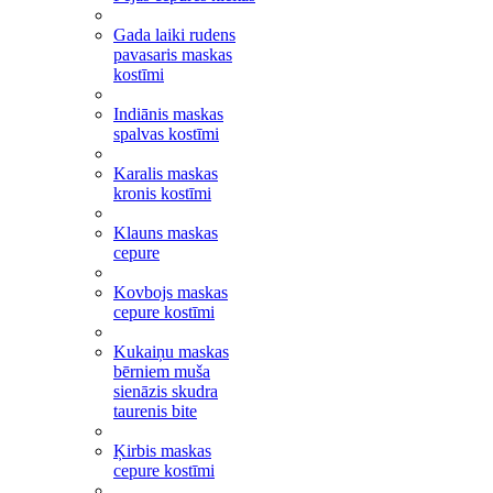
Gada laiki rudens
pavasaris maskas
kostīmi
Indiānis maskas
spalvas kostīmi
Karalis maskas
kronis kostīmi
Klauns maskas
cepure
Kovbojs maskas
cepure kostīmi
Kukaiņu maskas
bērniem muša
sienāzis skudra
taurenis bite
Ķirbis maskas
cepure kostīmi