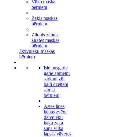
Vilka maska
bērniem
Zaķis maskas
bērniem
Zilonis zebras
žirafes maskas
bērniem
Dzīvnieku maskas
bērniem
īsie pusgarie
garie apmetņi
sarkani zili
balti dzelteni
samta
bērniem
Astes ļipas
ķepas zvēru
dzīvnieku
kaķa zaķa
suņa vilka
lapsas vāveres