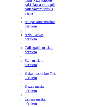
gailis kaza kāposts
zaķis lapsa vilks pīle
cālis vāvere stārķis
vārna
Aitiņas auns maskas
bērniem
Āzis maskas
bērniem
Cālis gailis maskas
bērniem
Ezis maskas
bērniem
Kaķa maska kostīms
bērniem
Kazas maska
bērniem
Lapsas maska
bērniem