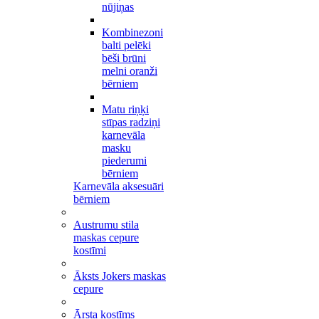
nūjiņas
Kombinezoni
balti pelēki
bēši brūni
melni oranži
bērniem
Matu riņķi
stīpas radziņi
karnevāla
masku
piederumi
bērniem
Karnevāla aksesuāri
bērniem
Austrumu stila
maskas cepure
kostīmi
Āksts Jokers maskas
cepure
Ārsta kostīms