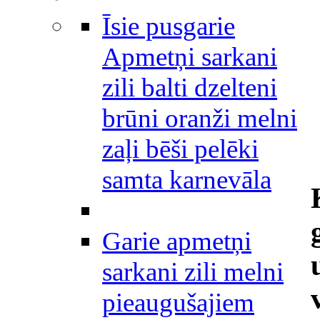
Īsie pusgarie
Apmetņi sarkani
zili balti dzelteni
brūni oranži melni
zaļi bēši pelēki
samta karnevāla
Garie apmetņi
sarkani zili melni
pieaugušajiem