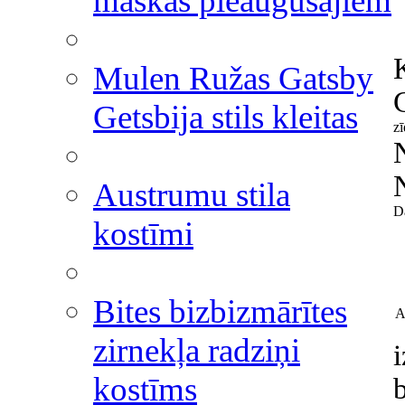
maskas pieaugušajiem
Mulen Ružas Gatsby
Getsbija stils kleitas
zī
Austrumu stila
D
kostīmi
Bites bizbizmārītes
A
zirnekļa radziņi
kostīms