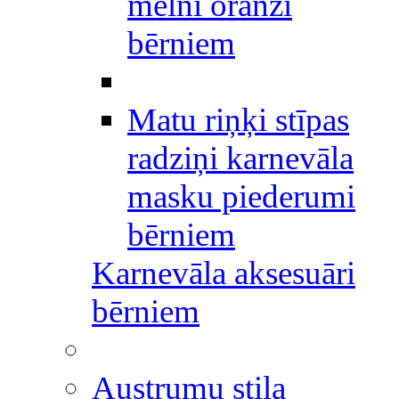
melni oranži
bērniem
Matu riņķi stīpas
radziņi karnevāla
masku piederumi
bērniem
Karnevāla aksesuāri
bērniem
Austrumu stila