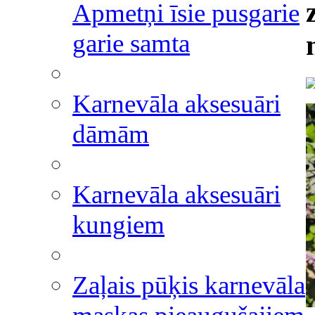
Apmetņi īsie pusgarie
garie samta
Karnevāla aksesuāri
dāmām
Karnevāla aksesuāri
kungiem
Zaļais pūķis karnevāla