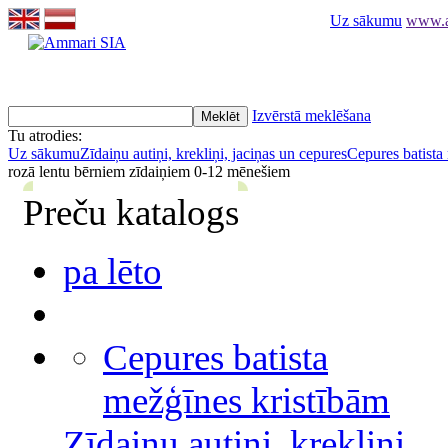
Uz sākumu
www.am
Izvērstā meklēšana
Tu atrodies:
Uz sākumu
Zīdaiņu autiņi, krekliņi, jaciņas un cepures
Cepures batista
rozā lentu bērniem zīdaiņiem 0-12 mēnešiem
Preču katalogs
pa lēto
Cepures batista
mežģīnes kristībām
Zīdaiņu autiņi, krekliņi,