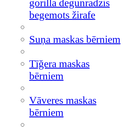
gorilla degunradzis
begemots žirafe
Suņa maskas bērniem
Tīğera maskas
bērniem
Vāveres maskas
bērniem