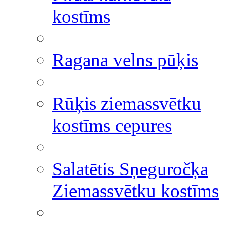
kostīms
Ragana velns pūķis
Rūķis ziemassvētku
kostīms cepures
Salatētis Sņeguročķa
Ziemassvētku kostīms