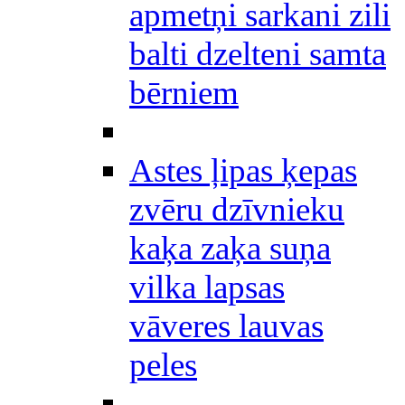
apmetņi sarkani zili
balti dzelteni samta
bērniem
Astes ļipas ķepas
zvēru dzīvnieku
kaķa zaķa suņa
vilka lapsas
vāveres lauvas
peles