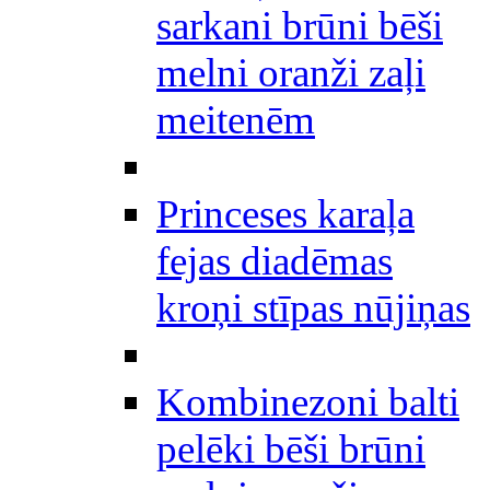
sarkani brūni bēši
melni oranži zaļi
meitenēm
Princeses karaļa
fejas diadēmas
kroņi stīpas nūjiņas
Kombinezoni balti
pelēki bēši brūni