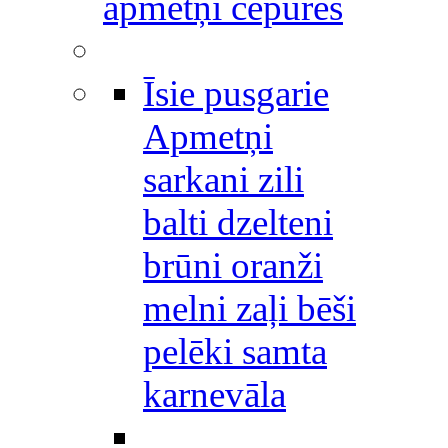
apmetņi cepures
Īsie pusgarie
Apmetņi
sarkani zili
balti dzelteni
brūni oranži
melni zaļi bēši
pelēki samta
karnevāla