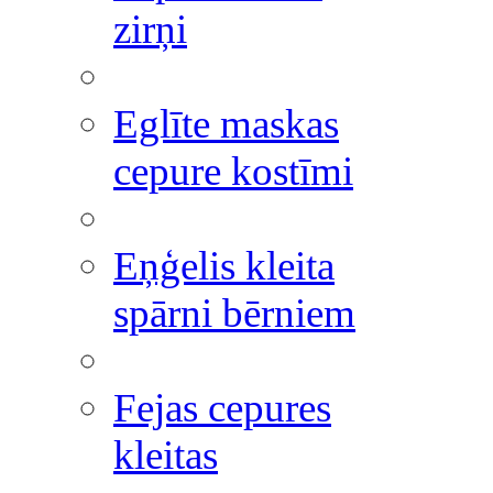
zirņi
Eglīte maskas
cepure kostīmi
Eņģelis kleita
spārni bērniem
Fejas cepures
kleitas