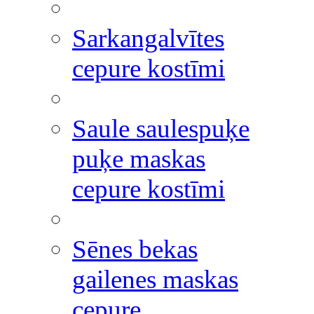
Sarkangalvītes
cepure kostīmi
Saule saulespuķe
puķe maskas
cepure kostīmi
Sēnes bekas
gailenes maskas
cepure