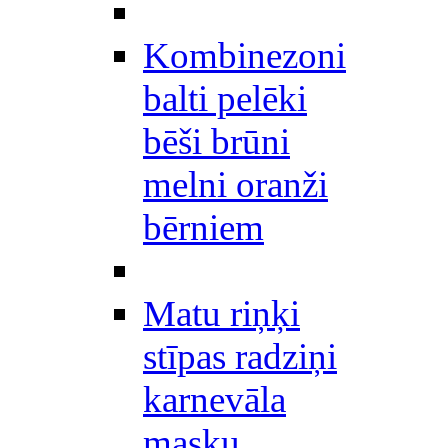
Kombinezoni
balti pelēki
bēši brūni
melni oranži
bērniem
Matu riņķi
stīpas radziņi
karnevāla
masku