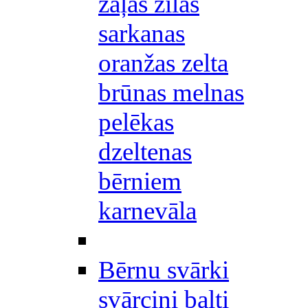
zaļas zilas
sarkanas
oranžas zelta
brūnas melnas
pelēkas
dzeltenas
bērniem
karnevāla
Bērnu svārki
svārciņi balti