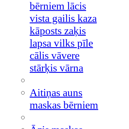
bērniem lācis
vista gailis kaza
kāposts zaķis
lapsa vilks pīle
cālis vāvere
stārķis vārna
Aitiņas auns
maskas bērniem