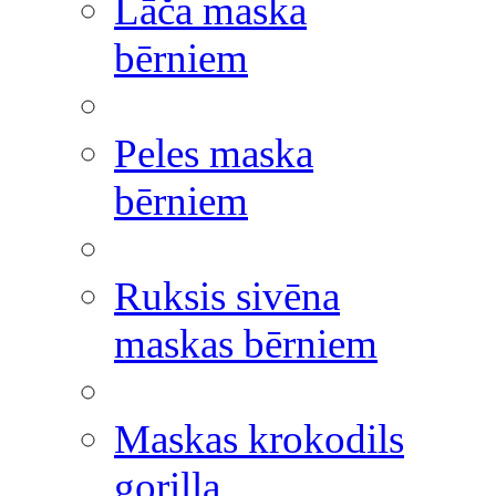
Lāča maska
bērniem
Peles maska
bērniem
Ruksis sivēna
maskas bērniem
Maskas krokodils
gorilla