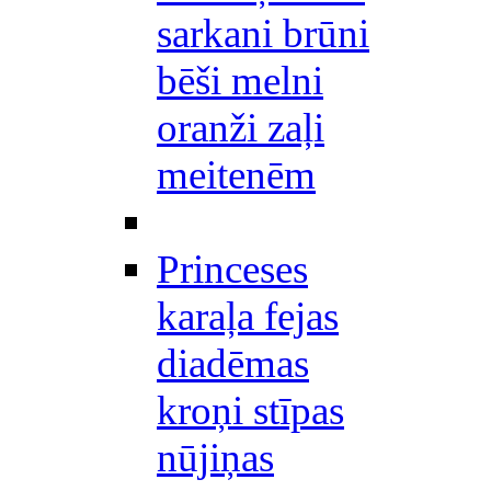
sarkani brūni
bēši melni
oranži zaļi
meitenēm
Princeses
karaļa fejas
diadēmas
kroņi stīpas
nūjiņas