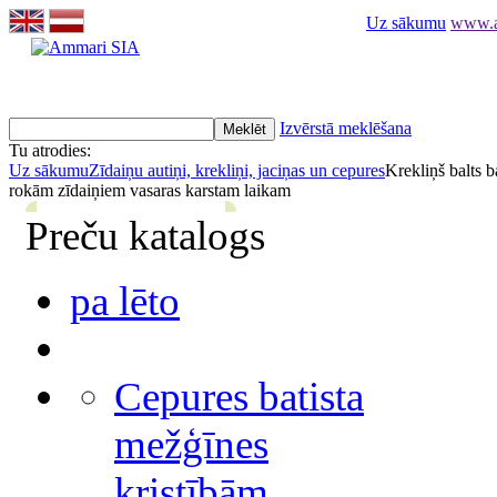
Uz sākumu
www.am
Izvērstā meklēšana
Tu atrodies:
Uz sākumu
Zīdaiņu autiņi, krekliņi, jaciņas un cepures
Krekliņš balts b
rokām zīdaiņiem vasaras karstam laikam
Preču katalogs
pa lēto
Cepures batista
mežģīnes
kristībām