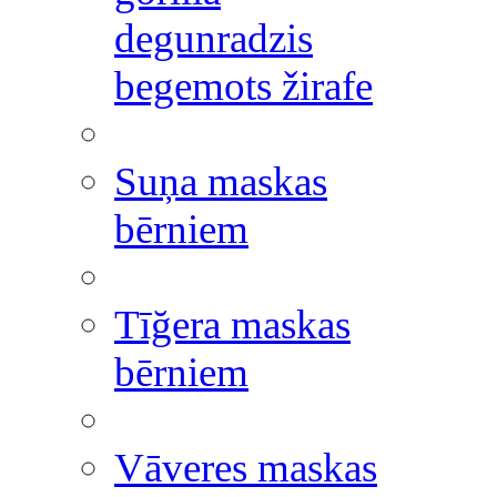
degunradzis
begemots žirafe
Suņa maskas
bērniem
Tīğera maskas
bērniem
Vāveres maskas