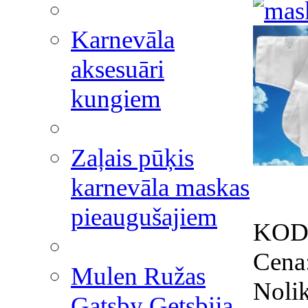
Karnevāla
aksesuāri
kungiem
Zaļais pūķis
karnevāla maskas
pieaugušajiem
KOD
Cena
Mulen Ružas
Nolik
Gatsby Getsbija