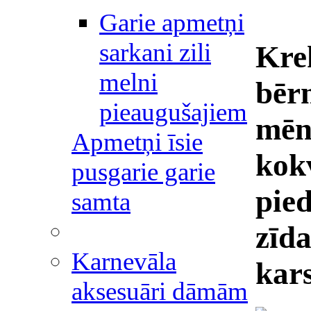
Garie apmetņi
sarkani zili
Krek
melni
bēr
pieaugušajiem
mēn
Apmetņi īsie
kokv
pusgarie garie
pie
samta
zīd
Karnevāla
kar
aksesuāri dāmām