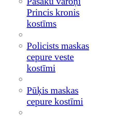
Pasaku varoņi
Princis kronis
kostīms
Policists maskas
cepure veste
kostīmi
Pūķis maskas
cepure kostīmi