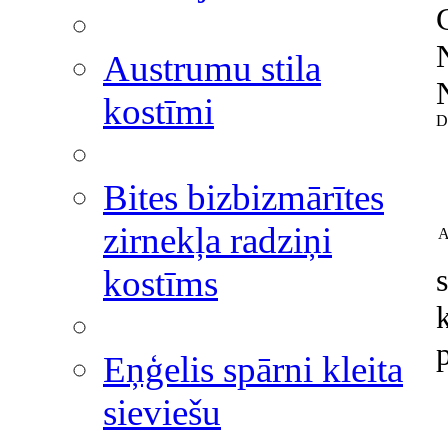
Austrumu stila
kostīmi
D
Bites bizbizmārītes
zirnekļa radziņi
A
kostīms
Eņģelis spārni kleita
sieviešu