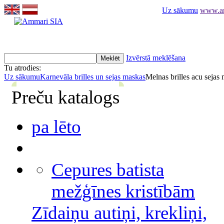
Uz sākumu
www.am
Izvērstā meklēšana
Tu atrodies:
Uz sākumu
Karnevāla brilles un sejas maskas
Melnas brilles acu sejas
Preču katalogs
pa lēto
Cepures batista
mežģīnes kristībām
Zīdaiņu autiņi, krekliņi,