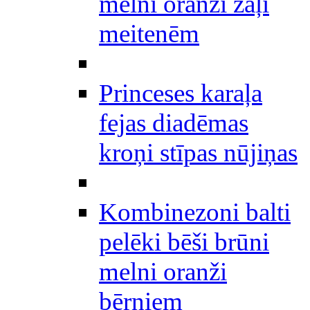
melni oranži zaļi
meitenēm
Princeses karaļa
fejas diadēmas
kroņi stīpas nūjiņas
Kombinezoni balti
pelēki bēši brūni
melni oranži
bērniem