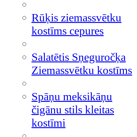
Rūķis ziemassvētku
kostīms cepures
Salatētis Sņeguročķa
Ziemassvētku kostīms
Spāņu meksikāņu
čigānu stils kleitas
kostīmi