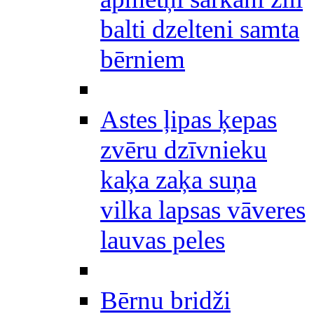
balti dzelteni samta
bērniem
Astes ļipas ķepas
zvēru dzīvnieku
kaķa zaķa suņa
vilka lapsas vāveres
lauvas peles
Bērnu bridži