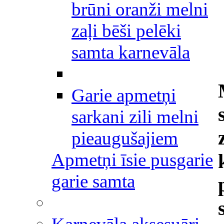
brūni oranži melni
zaļi bēši pelēki
samta karnevāla
Garie apmetņi
sarkani zili melni
pieaugušajiem
Apmetņi īsie pusgarie
garie samta