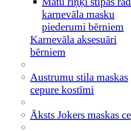
Matu riņķi stīpas rad
karnevāla masku
piederumi bērniem
Karnevāla aksesuāri
bērniem
Austrumu stila maskas
cepure kostīmi
Āksts Jokers maskas c