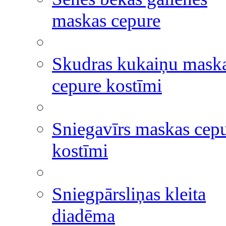
maskas cepure
Skudras kukaiņu mask
cepure kostīmi
Sniegavīrs maskas cep
kostīmi
Sniegpārsliņas kleita
diadēma