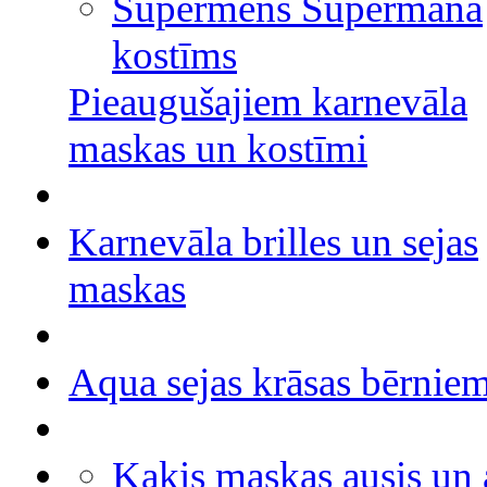
Supermens Supermana
kostīms
Pieaugušajiem karnevāla
maskas un kostīmi
Karnevāla brilles un sejas
maskas
Aqua sejas krāsas bērnie
Kaķis maskas ausis un 