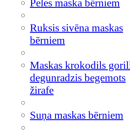
Peles maska bērniem
Ruksis sivēna maskas
bērniem
Maskas krokodils goril
degunradzis begemots
žirafe
Suņa maskas bērniem