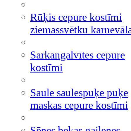
Rūķis cepure kostīmi
ziemassvētku karnevāl
Sarkangalvītes cepure
kostīmi
Saule saulespuķe puķe
maskas cepure kostīmi
Sēnes bekas gailenes