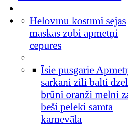
Helovīnu kostīmi sejas
maskas zobi apmetņi
cepures
Īsie pusgarie Apmet
sarkani zili balti dze
brūni oranži melni za
bēši pelēki samta
karnevāla