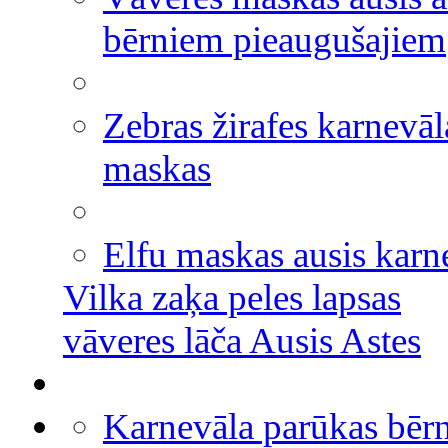
bērniem pieaugušajiem
Zebras žirafes karnevāl
maskas
Elfu maskas ausis karn
Vilka zaķa peles lapsas
vāveres lāča Ausis Astes
Karnevāla parūkas bēr