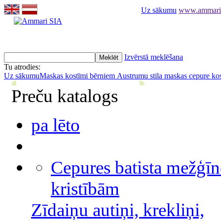
Uz sākumu
www.ammari.l
Izvērstā meklēšana
Tu atrodies:
Uz sākumu
Maskas kostīmi bērniem
Austrumu stila maskas cepure ko
Preču katalogs
pa lēto
Cepures batista mežģīn
kristībām
Zīdaiņu autiņi, krekliņi,