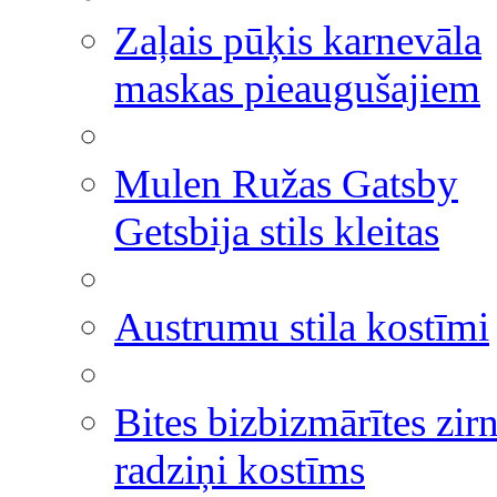
Zaļais pūķis karnevāla
maskas pieaugušajiem
Mulen Ružas Gatsby
Getsbija stils kleitas
Austrumu stila kostīmi
Bites bizbizmārītes zir
radziņi kostīms