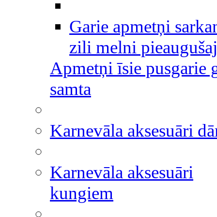
Garie apmetņi sarka
zili melni pieauguša
Apmetņi īsie pusgarie g
samta
Karnevāla aksesuāri 
Karnevāla aksesuāri
kungiem