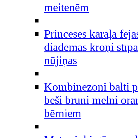
meitenēm
Princeses karaļa feja
diadēmas kroņi stīpa
nūjiņas
Kombinezoni balti p
bēši brūni melni ora
bērniem