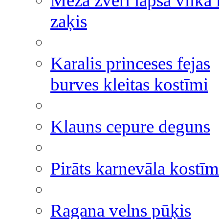
Meža zvēri lapsa vilka 
zaķis
Karalis princeses fejas
burves kleitas kostīmi
Klauns cepure deguns
Pirāts karnevāla kostīm
Ragana velns pūķis