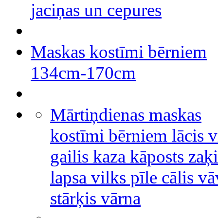
jaciņas un cepures
Maskas kostīmi bērniem
134cm-170cm
Mārtiņdienas maskas
kostīmi bērniem lācis v
gailis kaza kāposts zaķi
lapsa vilks pīle cālis v
stārķis vārna