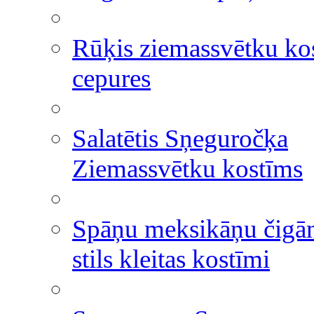
Rūķis ziemassvētku ko
cepures
Salatētis Sņeguročķa
Ziemassvētku kostīms
Spāņu meksikāņu čigā
stils kleitas kostīmi