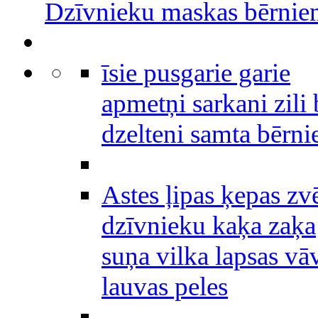
Dzīvnieku maskas bērni
īsie pusgarie garie
apmetņi sarkani zili 
dzelteni samta bērn
Astes ļipas ķepas zv
dzīvnieku kaķa zaķa
suņa vilka lapsas vā
lauvas peles