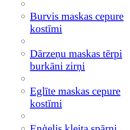
Burvis maskas cepure
kostīmi
Dārzeņu maskas tērpi
burkāni zirņi
Eglīte maskas cepure
kostīmi
Eņģelis kleita spārni