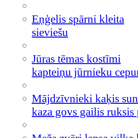
Eņģelis spārni kleita
sieviešu
Jūras tēmas kostīmi
kapteiņu jūrnieku cepu
Mājdzīvnieki kaķis sun
kaza govs gailis ruksis 