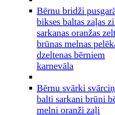
Bērnu bridži pusgar
bikses baltas zaļas zi
sarkanas oranžas zel
brūnas melnas pelēk
dzeltenas bērniem
karnevāla
Bērnu svārki svārciņ
balti sarkani brūni b
melni oranži zaļi