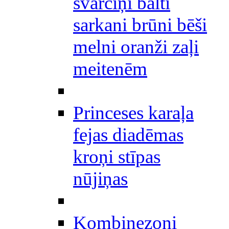
svārciņi balti
sarkani brūni bēši
melni oranži zaļi
meitenēm
Princeses karaļa
fejas diadēmas
kroņi stīpas
nūjiņas
Kombinezoni