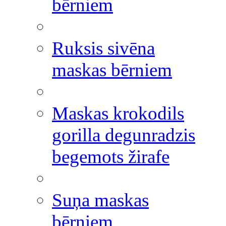
bērniem
Ruksis sivēna
maskas bērniem
Maskas krokodils
gorilla degunradzis
begemots žirafe
Suņa maskas
bērniem