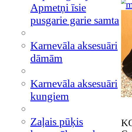
Apmetņi īsie
pusgarie garie samta
Karnevāla aksesuāri
dāmām
Karnevāla aksesuāri
kungiem
Zaļais pūķis
K