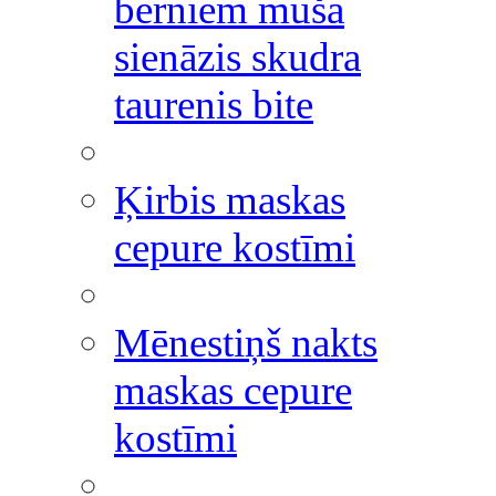
bērniem muša
sienāzis skudra
taurenis bite
Ķirbis maskas
cepure kostīmi
Mēnestiņš nakts
maskas cepure
kostīmi