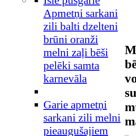
Īsie pusgarie
Apmetņi sarkani
zili balti dzelteni
brūni oranži
M
melni zaļi bēši
b
pelēki samta
v
karnevāla
s
Garie apmetņi
m
sarkani zili melni
m
pieaugušajiem