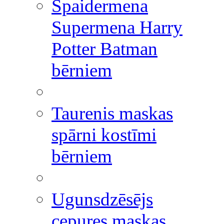
Spaidermena
Supermena Harry
Potter Batman
bērniem
Taurenis maskas
spārni kostīmi
bērniem
Ugunsdzēsējs
cepures maskas