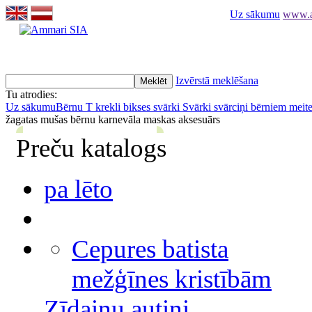
Uz sākumu
www.am
Izvērstā meklēšana
Tu atrodies:
Uz sākumu
Bērnu T krekli bikses svārki
Svārki svārciņi bērniem mei
žagatas mušas bērnu karnevāla maskas aksesuārs
Preču katalogs
pa lēto
Cepures batista
mežģīnes kristībām
Zīdaiņu autiņi,