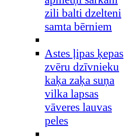
zili balti dzelteni
samta bērniem
Astes ļipas ķepas
zvēru dzīvnieku
kaķa zaķa suņa
vilka lapsas
vāveres lauvas
peles