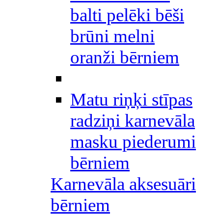
balti pelēki bēši
brūni melni
oranži bērniem
Matu riņķi stīpas
radziņi karnevāla
masku piederumi
bērniem
Karnevāla aksesuāri
bērniem