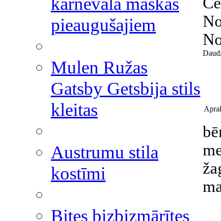
karnevāla maskas
Ce
No
pieaugušajiem
No
Daud
Mulen Ružas
Gatsby Getsbija stils
kleitas
Aprak
bē
me
Austrumu stila
ža
kostīmi
ma
Bites bizbizmārītes