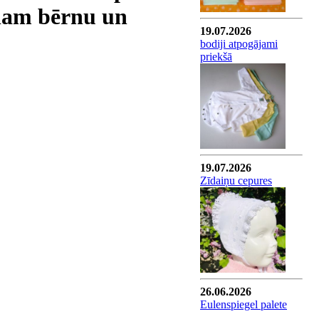
lam bērnu un
19.07.2026
bodiji atpogājami
priekšā
19.07.2026
Zīdaiņu cepures
26.06.2026
Eulenspiegel palete