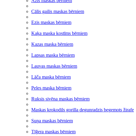
Āzis maskas bērniem
Cālis gailis maskas bērniem
Ezis maskas bērniem
Kaķa maska kostīms bērniem
Kazas maska bērniem
Lapsas maska bērniem
Lauvas maskas bērniem
Lāča maska bērniem
Peles maska bērniem
Ruksis sivēna maskas bērniem
Maskas krokodils gorilla degunradzis begemots žirafe
Suņa maskas bērniem
Tīğera maskas bērniem