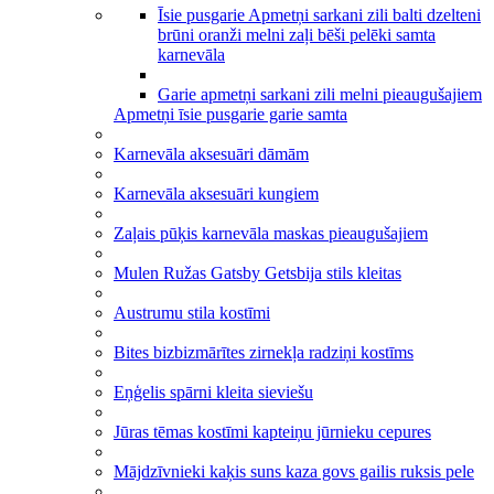
Īsie pusgarie Apmetņi sarkani zili balti dzelteni
brūni oranži melni zaļi bēši pelēki samta
karnevāla
Garie apmetņi sarkani zili melni pieaugušajiem
Apmetņi īsie pusgarie garie samta
Karnevāla aksesuāri dāmām
Karnevāla aksesuāri kungiem
Zaļais pūķis karnevāla maskas pieaugušajiem
Mulen Ružas Gatsby Getsbija stils kleitas
Austrumu stila kostīmi
Bites bizbizmārītes zirnekļa radziņi kostīms
Eņģelis spārni kleita sieviešu
Jūras tēmas kostīmi kapteiņu jūrnieku cepures
Mājdzīvnieki kaķis suns kaza govs gailis ruksis pele