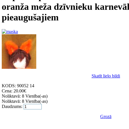
oranža meža dzīvnieku karnevā
pieaugušajiem
Skatīt lielo bildi
KODS:
90052 14
Cena:
20.00
€
Noliktavā:
8 Vienība(-as)
Noliktavā:
8 Vienība(-as)
Daudzums:
Grozā