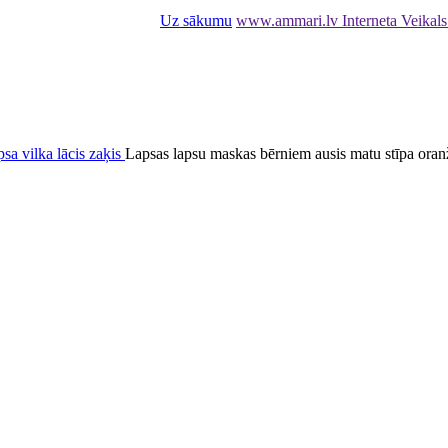
Uz sākumu
www.ammari.lv Interneta Veikal
sa vilka lācis zaķis
Lapsas lapsu maskas bērniem ausis matu stīpa or