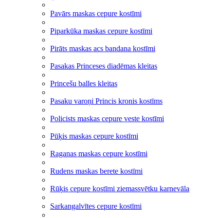
Pavārs maskas cepure kostīmi
Piparkūka maskas cepure kostīmi
Pirāts maskas acs bandana kostīmi
Pasakas Princeses diadēmas kleitas
Princešu balles kleitas
Pasaku varoņi Princis kronis kostīms
Policists maskas cepure veste kostīmi
Pūķis maskas cepure kostīmi
Raganas maskas cepure kostīmi
Rudens maskas berete kostīmi
Rūķis cepure kostīmi ziemassvētku karnevāla
Sarkangalvītes cepure kostīmi