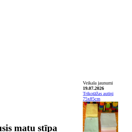
Veikala jaunumi
19.07.2026
Trikotāžas autiņi
75x85cm
sis matu stīpa