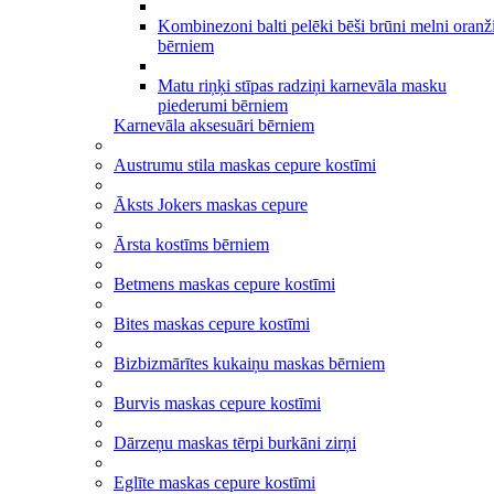
Kombinezoni balti pelēki bēši brūni melni oranž
bērniem
Matu riņķi stīpas radziņi karnevāla masku
piederumi bērniem
Karnevāla aksesuāri bērniem
Austrumu stila maskas cepure kostīmi
Āksts Jokers maskas cepure
Ārsta kostīms bērniem
Betmens maskas cepure kostīmi
Bites maskas cepure kostīmi
Bizbizmārītes kukaiņu maskas bērniem
Burvis maskas cepure kostīmi
Dārzeņu maskas tērpi burkāni zirņi
Eglīte maskas cepure kostīmi