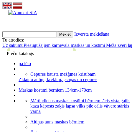
Izvērstā meklēšana
Tu atrodies:
Uz sākumu
Pieaugušajiem karnevāla maskas un kostīmi
Meža zvēri lap
Preču katalogs
pa lēto
Cepures batista mežģīnes kristībām
Zīdaiņu autiņi, krekliņi, jaciņas un cepures
Maskas kostīmi bērniem 134cm-170cm
Mārtiņdienas maskas kostīmi bērniem lācis vista gailis
kaza kāposts zaķis lapsa vilks pīle cālis vāvere stārķis
vārna
Aitiņas auns maskas bērniem