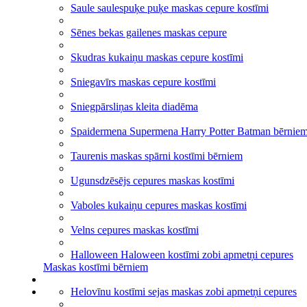
Saule saulespuķe puķe maskas cepure kostīmi
Sēnes bekas gailenes maskas cepure
Skudras kukaiņu maskas cepure kostīmi
Sniegavīrs maskas cepure kostīmi
Sniegpārsliņas kleita diadēma
Spaidermena Supermena Harry Potter Batman bērnie
Taurenis maskas spārni kostīmi bērniem
Ugunsdzēsējs cepures maskas kostīmi
Vaboles kukaiņu cepures maskas kostīmi
Velns cepures maskas kostīmi
Halloween Haloween kostīmi zobi apmetņi cepures
Maskas kostīmi bērniem
Helovīnu kostīmi sejas maskas zobi apmetņi cepures