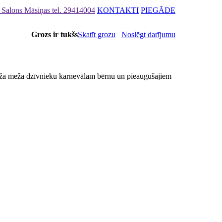
s Salons Māsiņas
tel. 29414004
KONTAKTI
PIEGĀDE
Grozs ir tukšs
Skatīt grozu
Noslēgt darījumu
anža meža dzīvnieku karnevālam bērnu un pieaugušajiem