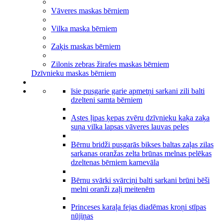
Vāveres maskas bērniem
Vilka maska bērniem
Zaķis maskas bērniem
Zilonis zebras žirafes maskas bērniem
Dzīvnieku maskas bērniem
īsie pusgarie garie apmetņi sarkani zili balti
dzelteni samta bērniem
Astes ļipas ķepas zvēru dzīvnieku kaķa zaķa
suņa vilka lapsas vāveres lauvas peles
Bērnu bridži pusgarās bikses baltas zaļas zilas
sarkanas oranžas zelta brūnas melnas pelēkas
dzeltenas bērniem karnevāla
Bērnu svārki svārciņi balti sarkani brūni bēši
melni oranži zaļi meitenēm
Princeses karaļa fejas diadēmas kroņi stīpas
nūjiņas