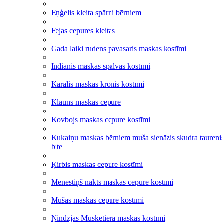
Eņģelis kleita spārni bērniem
Fejas cepures kleitas
Gada laiki rudens pavasaris maskas kostīmi
Indiānis maskas spalvas kostīmi
Karalis maskas kronis kostīmi
Klauns maskas cepure
Kovbojs maskas cepure kostīmi
Kukaiņu maskas bērniem muša sienāzis skudra taureni
bite
Ķirbis maskas cepure kostīmi
Mēnestiņš nakts maskas cepure kostīmi
Mušas maskas cepure kostīmi
Ņindzjas Musketiera maskas kostīmi