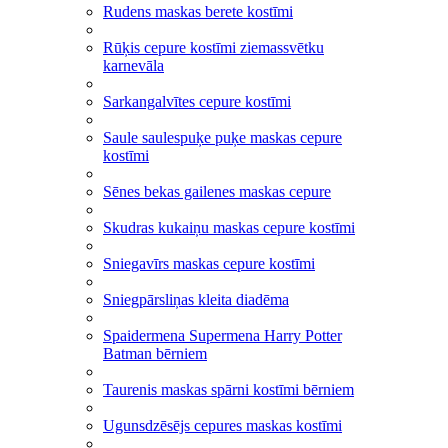
Rudens maskas berete kostīmi
Rūķis cepure kostīmi ziemassvētku
karnevāla
Sarkangalvītes cepure kostīmi
Saule saulespuķe puķe maskas cepure
kostīmi
Sēnes bekas gailenes maskas cepure
Skudras kukaiņu maskas cepure kostīmi
Sniegavīrs maskas cepure kostīmi
Sniegpārsliņas kleita diadēma
Spaidermena Supermena Harry Potter
Batman bērniem
Taurenis maskas spārni kostīmi bērniem
Ugunsdzēsējs cepures maskas kostīmi