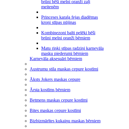
brūni bēši melni oranži zaļi
meitenēm
Princeses karaļa fejas diadēmas
kroņi stīpas nūjiņas
Kombinezoni balti pelēki bēši
brūni melni oranži bērniem
Matu riņķi stīpas radziņi karnevāla
masku piederumi bērniem
Karnevāla aksesuāri bērniem
Austrumu stila maskas cepure kostīmi
Āksts Jokers maskas cepure
Ārsta kostīms bērniem
Betmens maskas cepure kostīmi
Bites maskas cepure kostīmi
Bizbizmārītes kukaiņu maskas bērniem