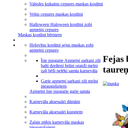
Vaboles kukaiņu cepures maskas kostīmi
Velns cepures maskas kostīmi
Halloween Haloween kostīmi zobi
apmetņi cepures
Maskas kostīmi bērniem
Helovīnu kostīmi sejas maskas zobi
apmetņi cepures
Fejas 
Īsie pusgarie Apmetņi sarkani zili
balti dzelteni brūni oranži melni
taure
zaļi bēši pelēki samta karnevāla
Garie apmetņi sarkani zili melni
pieaugušajiem
Apmetņi īsie pusgarie garie samta
Karnevāla aksesuāri dāmām
Karnevāla aksesuāri kungiem
Zaļais pūķis karnevāla maskas
pieaugušajiem