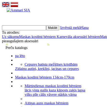
Izvērstā meklēšana
Tu atrodies:
Uz sākumu
Maskas kostīmi bērniem
Karnevāla aksesuāri bērniem
Matu
pieaugušajiem aksesuāri
Preču katalogs
pa lēto
Cepures batista mežģīnes kristībām
Zīdaiņu autiņi, krekliņi, jaciņas un cepures
Maskas kostīmi bērniem 134cm-170cm
Mārtiņdienas maskas kostīmi bērniem
lācis vista gailis kaza kāposts zaķis lapsa
vilks pīle cālis vāvere stārķis vārna
Aitiņas auns maskas bērniem