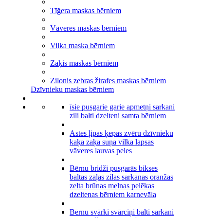
Tīğera maskas bērniem
Vāveres maskas bērniem
Vilka maska bērniem
Zaķis maskas bērniem
Zilonis zebras žirafes maskas bērniem
Dzīvnieku maskas bērniem
īsie pusgarie garie apmetņi sarkani
zili balti dzelteni samta bērniem
Astes ļipas ķepas zvēru dzīvnieku
kaķa zaķa suņa vilka lapsas
vāveres lauvas peles
Bērnu bridži pusgarās bikses
baltas zaļas zilas sarkanas oranžas
zelta brūnas melnas pelēkas
dzeltenas bērniem karnevāla
Bērnu svārki svārciņi balti sarkani