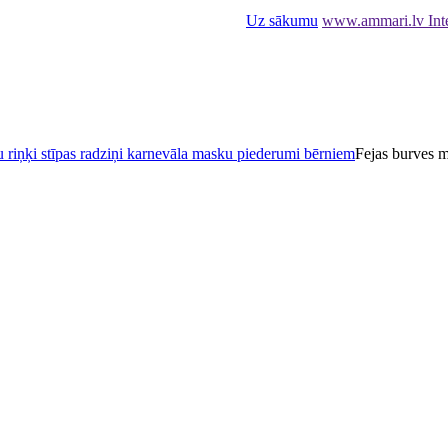
Uz sākumu
www.ammari.lv Inte
 riņķi stīpas radziņi karnevāla masku piederumi bērniem
Fejas burves m