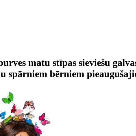
burves matu stīpas sieviešu galva
ņu spārniem bērniem pieaugušaji