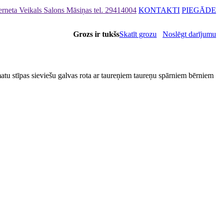
rneta Veikals Salons Māsiņas
tel. 29414004
KONTAKTI
PIEGĀDE
Grozs ir tukšs
Skatīt grozu
Noslēgt darījumu
atu stīpas sieviešu galvas rota ar taureņiem taureņu spārniem bērniem