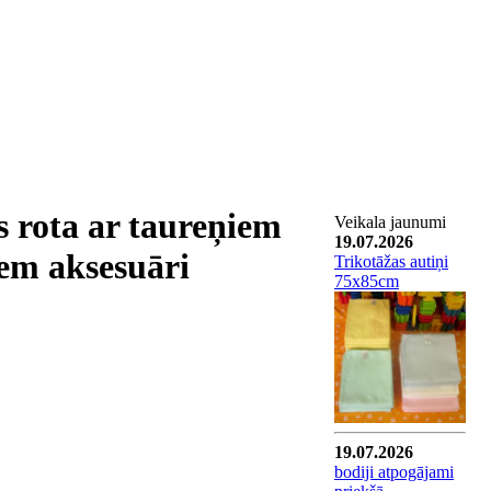
s rota ar taureņiem
Veikala jaunumi
19.07.2026
em aksesuāri
Trikotāžas autiņi
75x85cm
19.07.2026
bodiji atpogājami