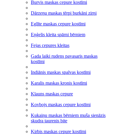
Burvis maskas cepure kostīmi
Dārzeņu maskas tērpi burkāni zirņi
Eglīte maskas cepure kostīmi
Eņģelis kleita spārni bērniem
Fejas cepures kleitas
Gada laiki rudens pavasaris maskas
kostīmi
Indiānis maskas spalvas kostīmi
Karalis maskas kronis kostīmi
Klauns maskas cepure
Kovbojs maskas cepure kostīmi
Kukaiņu maskas bērniem muša sienāzis
skudra taurenis bite
Ķirbis maskas cepure kostīmi