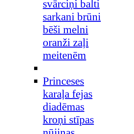
svārciņi balti
sarkani brūni
bēši melni
oranži zaļi
meitenēm
Princeses
karaļa fejas
diadēmas
kroņi stīpas
nūjiņas