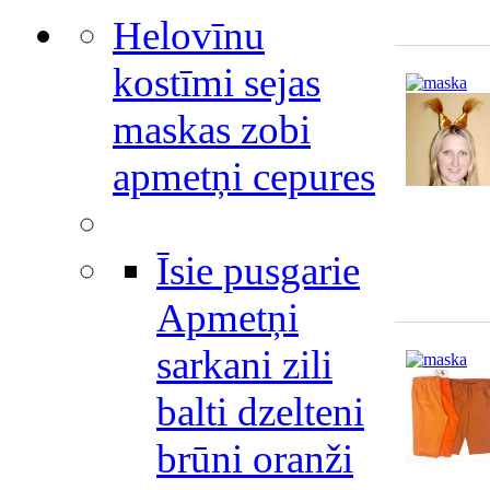
Helovīnu
kostīmi sejas
maskas zobi
apmetņi cepures
Īsie pusgarie
Apmetņi
sarkani zili
balti dzelteni
brūni oranži