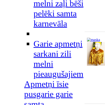
melni zaļi bēši
pelēki samta
karnevāla
Garie apmetņi
sarkani zili
melni
pieaugušajiem
Apmetņi īsie
pusgarie garie
samta