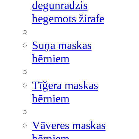
degunradzis
begemots žirafe
Suņa maskas
bērniem
Tīğera maskas
bērniem
Vāveres maskas
bērniem