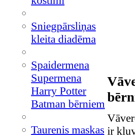
kostīmi
Sniegpārsliņas
kleita diadēma
Spaidermena
Supermena
Vāve
Harry Potter
bērn
Batman bērniem
Vāver
Taurenis maskas
ir kļu