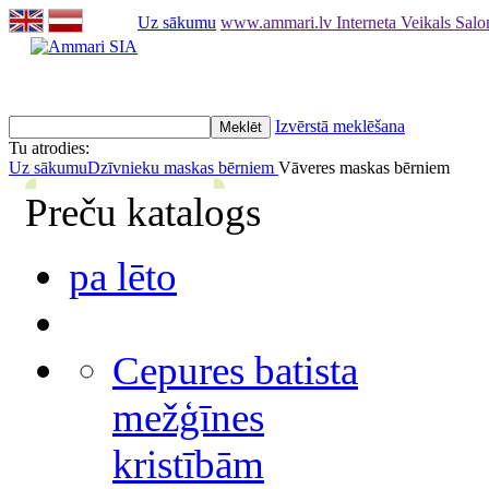
Uz sākumu
www.ammari.lv Interneta Veikals Sal
Izvērstā meklēšana
Tu atrodies:
Uz sākumu
Dzīvnieku maskas bērniem
Vāveres maskas bērniem
Preču katalogs
pa lēto
Cepures batista
mežģīnes
kristībām