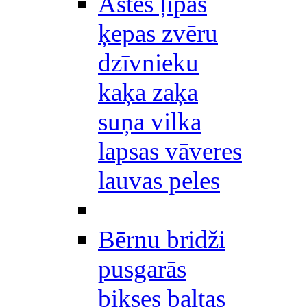
Astes ļipas
ķepas zvēru
dzīvnieku
kaķa zaķa
suņa vilka
lapsas vāveres
lauvas peles
Bērnu bridži
pusgarās
bikses baltas