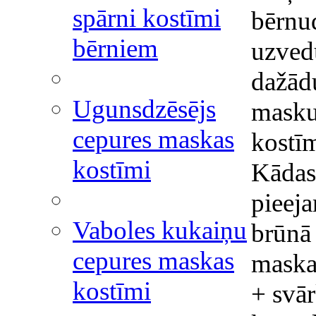
spārni kostīmi
bērnu
bērniem
uzved
dažādu
Ugunsdzēsējs
masku
cepures maskas
kostīm
kostīmi
Kādas
pieeja
Vaboles kukaiņu
brūnā
cepures maskas
maska
kostīmi
+ svār