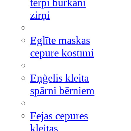
tērpi burkāni
zirņi
Eglīte maskas
cepure kostīmi
Eņģelis kleita
spārni bērniem
Fejas cepures
kleitas