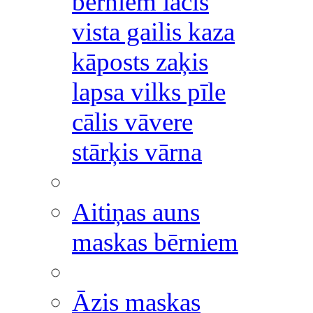
bērniem lācis
vista gailis kaza
kāposts zaķis
lapsa vilks pīle
cālis vāvere
stārķis vārna
Aitiņas auns
maskas bērniem
Āzis maskas