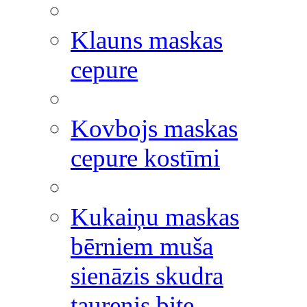
Klauns maskas
cepure
Kovbojs maskas
cepure kostīmi
Kukaiņu maskas
bērniem muša
sienāzis skudra
taurenis bite