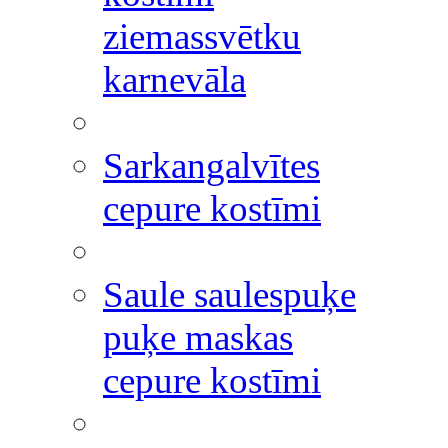
ziemassvētku
karnevāla
Sarkangalvītes
cepure kostīmi
Saule saulespuķe
puķe maskas
cepure kostīmi