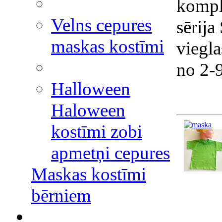
kompl
Velns cepures
sērija
maskas kostīmi
viegla
no 2-
Halloween
Haloween
kostīmi zobi
apmetņi cepures
Maskas kostīmi
bērniem