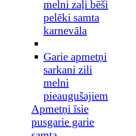
melni zaļi bēši
pelēki samta
karnevāla
Garie apmetņi
sarkani zili
melni
pieaugušajiem
Apmetņi īsie
pusgarie garie
samta