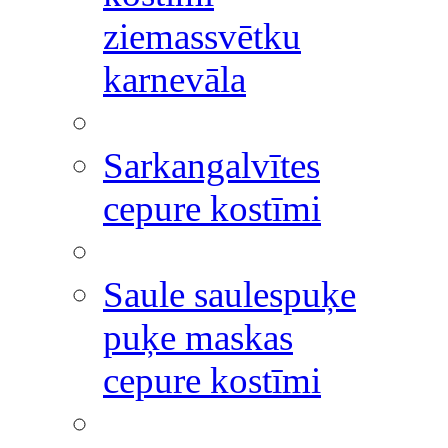
ziemassvētku
karnevāla
Sarkangalvītes
cepure kostīmi
Saule saulespuķe
puķe maskas
cepure kostīmi