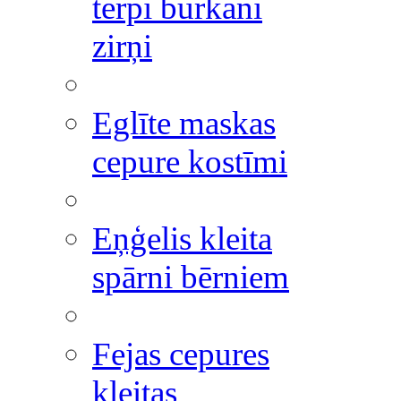
tērpi burkāni
zirņi
Eglīte maskas
cepure kostīmi
Eņģelis kleita
spārni bērniem
Fejas cepures
kleitas