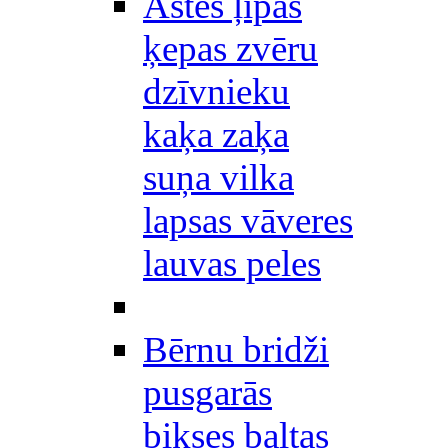
Astes ļipas
ķepas zvēru
dzīvnieku
kaķa zaķa
suņa vilka
lapsas vāveres
lauvas peles
Bērnu bridži
pusgarās
bikses baltas