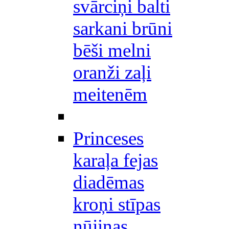
svārciņi balti
sarkani brūni
bēši melni
oranži zaļi
meitenēm
Princeses
karaļa fejas
diadēmas
kroņi stīpas
nūjiņas