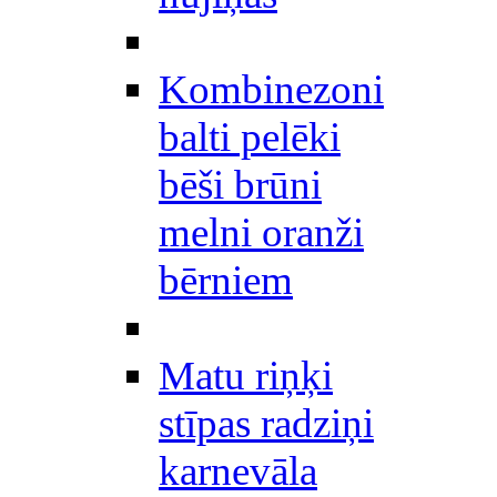
Kombinezoni
balti pelēki
bēši brūni
melni oranži
bērniem
Matu riņķi
stīpas radziņi
karnevāla