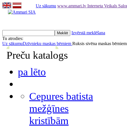
Uz sākumu
www.ammari.lv Interneta Veikals Sal
Izvērstā meklēšana
Tu atrodies:
Uz sākumu
Dzīvnieku maskas bērniem
Ruksis sivēna maskas bērnie
Preču katalogs
pa lēto
Cepures batista
mežģīnes
kristībām