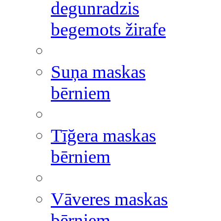
degunradzis
begemots žirafe
Suņa maskas
bērniem
Tīğera maskas
bērniem
Vāveres maskas
bērniem