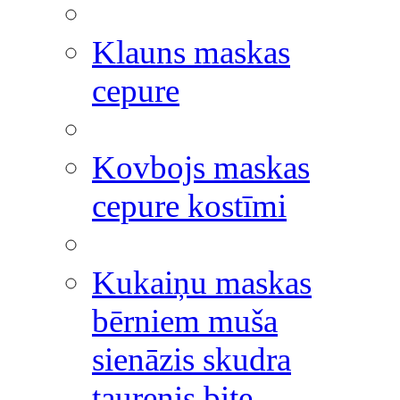
Klauns maskas
cepure
Kovbojs maskas
cepure kostīmi
Kukaiņu maskas
bērniem muša
sienāzis skudra
taurenis bite