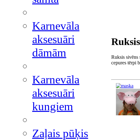
Karnevāla
aksesuāri
Ruksis
dāmām
Ruksis sivēns 
cepures tērpi 
Karnevāla
aksesuāri
kungiem
Zaļais pūķis