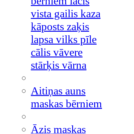
bērniem lācis
vista gailis kaza
kāposts zaķis
lapsa vilks pīle
cālis vāvere
stārķis vārna
Aitiņas auns
maskas bērniem
Āzis maskas