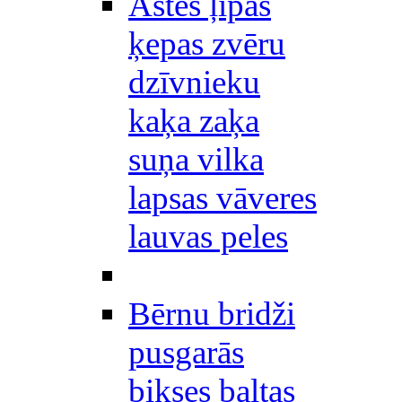
Astes ļipas
ķepas zvēru
dzīvnieku
kaķa zaķa
suņa vilka
lapsas vāveres
lauvas peles
Bērnu bridži
pusgarās
bikses baltas