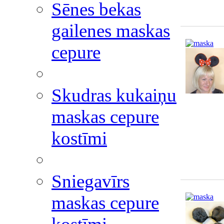
Sēnes bekas
gailenes maskas
cepure
Skudras kukaiņu
maskas cepure
kostīmi
Sniegavīrs
maskas cepure