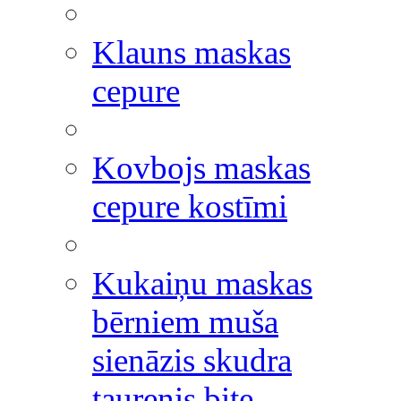
Klauns maskas
cepure
Kovbojs maskas
cepure kostīmi
Kukaiņu maskas
bērniem muša
sienāzis skudra
taurenis bite