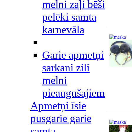
melni zaļi bēši
pelēki samta
karnevāla
Garie apmetņi
sarkani zili
melni
pieaugušajiem
Apmetņi īsie
pusgarie garie
samta