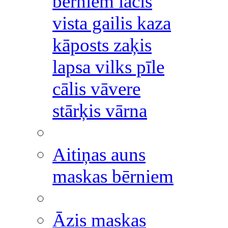
bērniem lācis
vista gailis kaza
kāposts zaķis
lapsa vilks pīle
cālis vāvere
stārķis vārna
Aitiņas auns
maskas bērniem
Āzis maskas