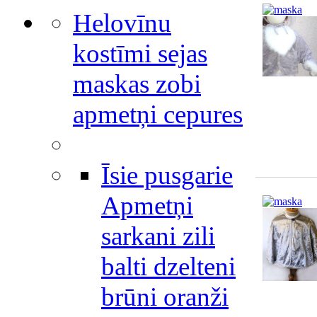
Helovīnu
kostīmi sejas
maskas zobi
apmetņi cepures
Īsie pusgarie
Apmetņi
sarkani zili
balti dzelteni
brūni oranži