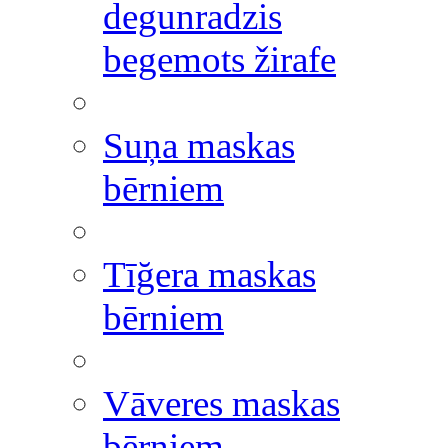
degunradzis
begemots žirafe
Suņa maskas
bērniem
Tīğera maskas
bērniem
Vāveres maskas
bērniem