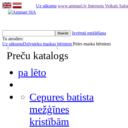
Uz sākumu
www.ammari.lv Interneta Veikals Sal
Izvērstā meklēšana
Tu atrodies:
Uz sākumu
Dzīvnieku maskas bērniem
Peles maska bērniem
Preču katalogs
pa lēto
Cepures batista
mežģīnes
kristībām