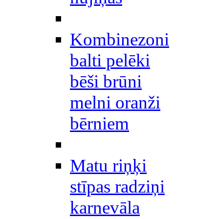
Kombinezoni
balti pelēki
bēši brūni
melni oranži
bērniem
Matu riņķi
stīpas radziņi
karnevāla