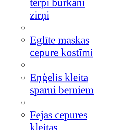
tērpi burkāni
zirņi
Eglīte maskas
cepure kostīmi
Eņģelis kleita
spārni bērniem
Fejas cepures
kleitas