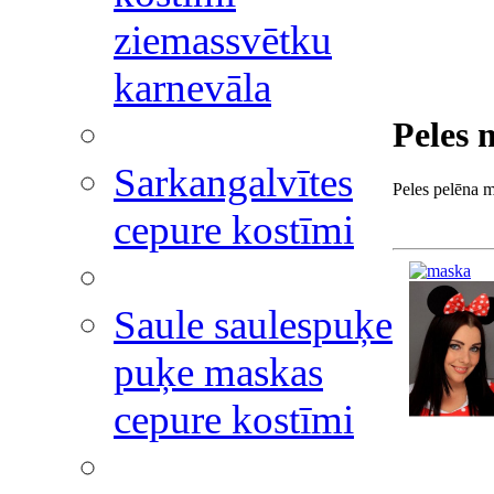
ziemassvētku
karnevāla
Peles 
Sarkangalvītes
Peles pelēna m
cepure kostīmi
Saule saulespuķe
puķe maskas
cepure kostīmi