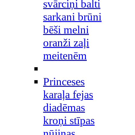
svārciņi balti
sarkani brūni
bēši melni
oranži zaļi
meitenēm
Princeses
karaļa fejas
diadēmas
kroņi stīpas
nūjiņas