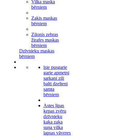
Vilka maska
bērniem
Zaķis maskas
bērniem
Zilonis zebras
žirafes maskas
bērniem
Dzīvnieku maskas
bērniem
īsie pusgarie
garie apmetņi
sarkani zili
balti dzelteni
samta
bērniem
Astes ļipas
ķepas zvēru
dzīvnieku
kaķa zaķa
suņa vilka
lapsas vāveres