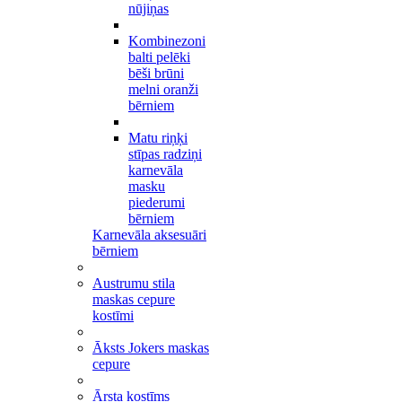
nūjiņas
Kombinezoni
balti pelēki
bēši brūni
melni oranži
bērniem
Matu riņķi
stīpas radziņi
karnevāla
masku
piederumi
bērniem
Karnevāla aksesuāri
bērniem
Austrumu stila
maskas cepure
kostīmi
Āksts Jokers maskas
cepure
Ārsta kostīms