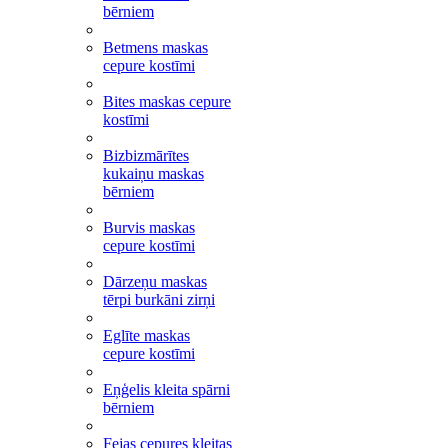
bērniem
Betmens maskas
cepure kostīmi
Bites maskas cepure
kostīmi
Bizbizmārītes
kukaiņu maskas
bērniem
Burvis maskas
cepure kostīmi
Dārzeņu maskas
tērpi burkāni zirņi
Eglīte maskas
cepure kostīmi
Eņģelis kleita spārni
bērniem
Fejas cepures kleitas