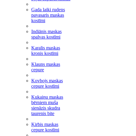
Gada laiki rudens
pavasaris maskas
kostīmi
Indiānis maskas
spalvas kostīmi
Karalis maskas
kronis kostīmi
Klauns maskas
cepure
Kovbojs maskas
cepure kostīmi
Kukaiņu maskas
bērniem muša
sienāzis skudra
taurenis bite
Ķirbis maskas
cepure kostīmi