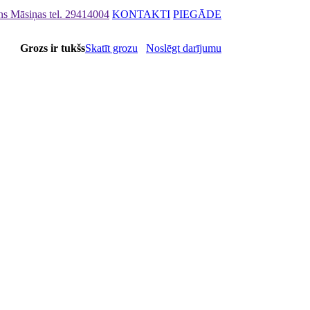
ons Māsiņas
tel. 29414004
KONTAKTI
PIEGĀDE
Grozs ir tukšs
Skatīt grozu
Noslēgt darījumu