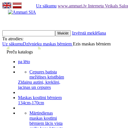
Uz sākumu
www.ammari.lv Interneta Veikals Sal
Izvērstā meklēšana
Tu atrodies:
Uz sākumu
Dzīvnieku maskas bērniem
Ezis maskas bērniem
Preču katalogs
pa lēto
Cepures batista
mežģīnes kristībām
Zīdaiņu autiņi, krekliņi,
jaciņas un cepures
Maskas kostīmi bērniem
134cm-170cm
Mārtiņdienas
maskas kostīmi
bērniem lācis vista