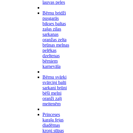
lauvas peles
Bērnu bridži
pusgarās
bikses baltas
zaļas zilas
sarkanas
oranžas zelta
brūnas melnas
pelēkas
dzeltenas
bērniem
karnevāla
Bērnu svārki
svārciņi balti
sarkani brūni
bēši melni
oranži zaļi
meitenēm
Princeses
karaļa fejas
diadēmas
kroņi stīpas