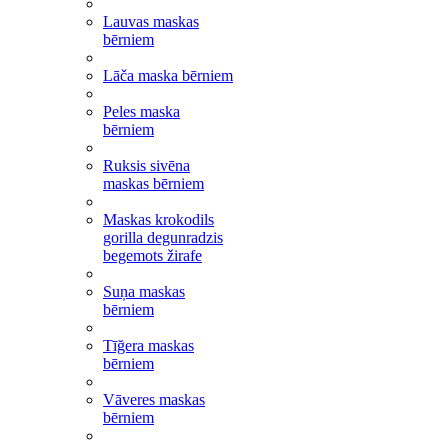
Lauvas maskas
bērniem
Lāča maska bērniem
Peles maska
bērniem
Ruksis sivēna
maskas bērniem
Maskas krokodils
gorilla degunradzis
begemots žirafe
Suņa maskas
bērniem
Tīğera maskas
bērniem
Vāveres maskas
bērniem