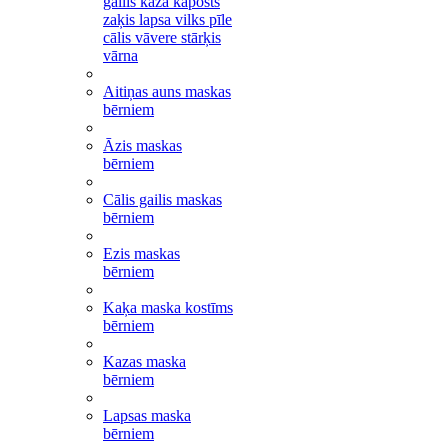
gailis kaza kāposts
zaķis lapsa vilks pīle
cālis vāvere stārķis
vārna
Aitiņas auns maskas
bērniem
Āzis maskas
bērniem
Cālis gailis maskas
bērniem
Ezis maskas
bērniem
Kaķa maska kostīms
bērniem
Kazas maska
bērniem
Lapsas maska
bērniem