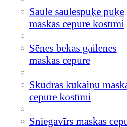
Saule saulespuķe puķe
maskas cepure kostīmi
Sēnes bekas gailenes
maskas cepure
Skudras kukaiņu mask
cepure kostīmi
Sniegavīrs maskas cep