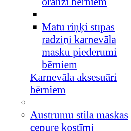
oranži bērniem
Matu riņķi stīpas
radziņi karnevāla
masku piederumi
bērniem
Karnevāla aksesuāri
bērniem
Austrumu stila maskas
cepure kostīmi