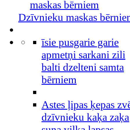
maskas bērniem
Dzīvnieku maskas bērni
īsie pusgarie garie
apmetņi sarkani zili
balti dzelteni samta
bērniem
Astes ļipas ķepas zv
dzīvnieku kaķa zaķa
suņa vilka lapsas