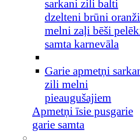
sarkani zili balti
dzelteni brūni oranži
melni zaļi bēši pelēk
samta karnevāla
Garie apmetņi sarka
zili melni
pieaugušajiem
Apmetņi īsie pusgarie
garie samta