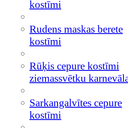
kostīmi
Rudens maskas berete
kostīmi
Rūķis cepure kostīmi
ziemassvētku karnevāl
Sarkangalvītes cepure
kostīmi