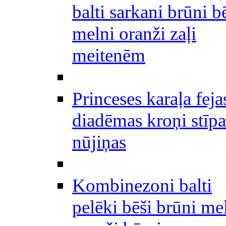
balti sarkani brūni b
melni oranži zaļi
meitenēm
Princeses karaļa feja
diadēmas kroņi stīpa
nūjiņas
Kombinezoni balti
pelēki bēši brūni me