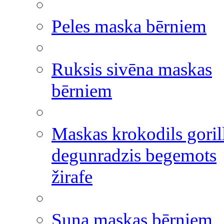
Peles maska bērniem
Ruksis sivēna maskas
bērniem
Maskas krokodils goril
degunradzis begemots
žirafe
Suņa maskas bērniem