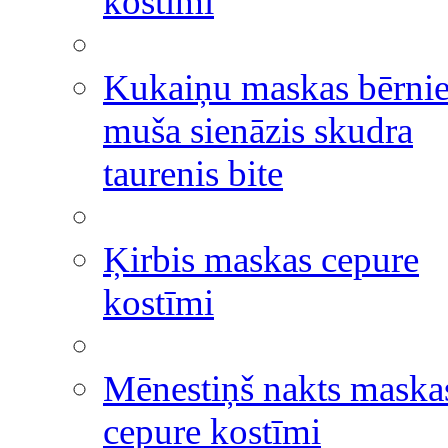
kostīmi
Kukaiņu maskas bērni
muša sienāzis skudra
taurenis bite
Ķirbis maskas cepure
kostīmi
Mēnestiņš nakts maska
cepure kostīmi