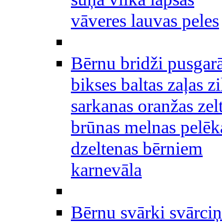
vāveres lauvas peles
Bērnu bridži pusgar
bikses baltas zaļas zi
sarkanas oranžas zel
brūnas melnas pelēk
dzeltenas bērniem
karnevāla
Bērnu svārki svārciņ