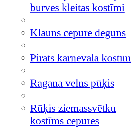
burves kleitas kostīmi
Klauns cepure deguns
Pirāts karnevāla kostīm
Ragana velns pūķis
Rūķis ziemassvētku
kostīms cepures