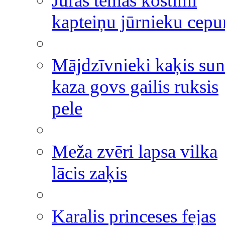
Jūras tēmas kostīmi
kapteiņu jūrnieku cepu
Mājdzīvnieki kaķis sun
kaza govs gailis ruksis
pele
Meža zvēri lapsa vilka
lācis zaķis
Karalis princeses fejas