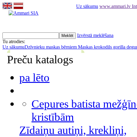
Uz sākumu
www.ammari.lv Int
Izvērstā meklēšana
Tu atrodies:
Uz sākumu
Dzīvnieku maskas bērniem
Maskas krokodils gorilla degu
Preču katalogs
pa lēto
Cepures batista mežģīn
kristībām
Zīdaiņu autiņi, krekliņi,