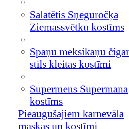
Salatētis Sņeguročķa
Ziemassvētku kostīms
Spāņu meksikāņu čigā
stils kleitas kostīmi
Supermens Supermana
kostīms
Pieaugušajiem karnevāla
maskas un kostīmi