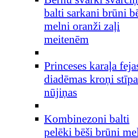
balti sarkani brūni b
melni oranži zaļi
meitenēm
Princeses karaļa feja
diadēmas kroņi stīpa
nūjiņas
Kombinezoni balti
pelēki bēši brūni me