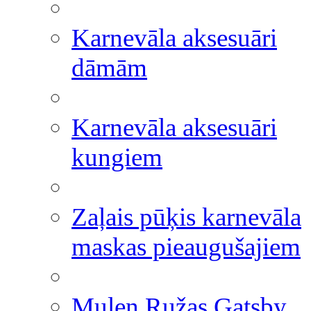
Karnevāla aksesuāri
dāmām
Karnevāla aksesuāri
kungiem
Zaļais pūķis karnevāla
maskas pieaugušajiem
Mulen Ružas Gatsby