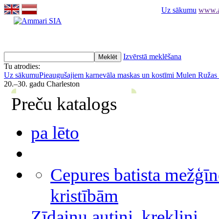
Uz sākumu
www.am
Izvērstā meklēšana
Tu atrodies:
Uz sākumu
Pieaugušajiem karnevāla maskas un kostīmi
Mulen Ružas G
20.–30. gadu Charleston
Preču katalogs
pa lēto
Cepures batista mežģīn
kristībām
Zīdaiņu autiņi, krekliņi,