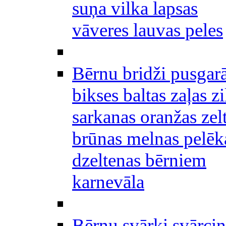
suņa vilka lapsas
vāveres lauvas peles
Bērnu bridži pusgar
bikses baltas zaļas zi
sarkanas oranžas zel
brūnas melnas pelēk
dzeltenas bērniem
karnevāla
Bērnu svārki svārciņ