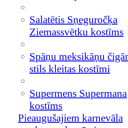
Salatētis Sņeguročķa
Ziemassvētku kostīms
Spāņu meksikāņu čigā
stils kleitas kostīmi
Supermens Supermana
kostīms
Pieaugušajiem karnevāla