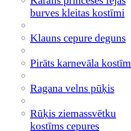
Karalis princeses fejas
burves kleitas kostīmi
Klauns cepure deguns
Pirāts karnevāla kostīm
Ragana velns pūķis
Rūķis ziemassvētku
kostīms cepures