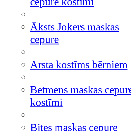
cepure kostīmi
Āksts Jokers maskas
cepure
Ārsta kostīms bērniem
Betmens maskas cepur
kostīmi
Bites maskas cepure