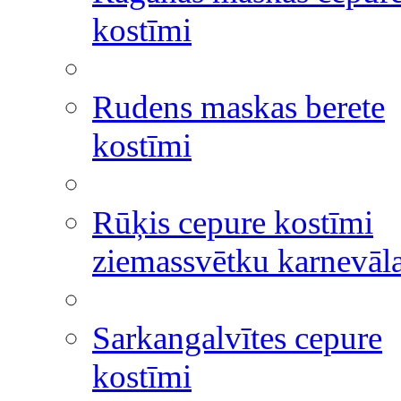
kostīmi
Rudens maskas berete
kostīmi
Rūķis cepure kostīmi
ziemassvētku karnevāl
Sarkangalvītes cepure
kostīmi