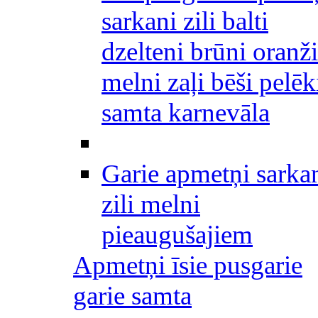
sarkani zili balti
dzelteni brūni oranži
melni zaļi bēši pelēk
samta karnevāla
Garie apmetņi sarka
zili melni
pieaugušajiem
Apmetņi īsie pusgarie
garie samta