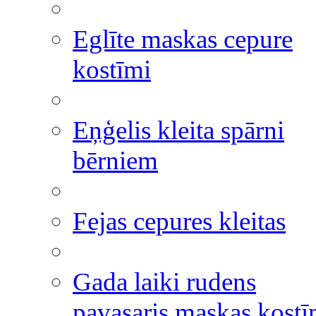
Eglīte maskas cepure
kostīmi
Eņģelis kleita spārni
bērniem
Fejas cepures kleitas
Gada laiki rudens
pavasaris maskas kostī