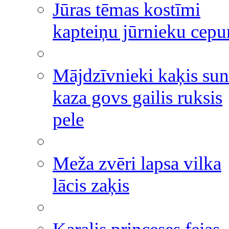
Jūras tēmas kostīmi
kapteiņu jūrnieku cepu
Mājdzīvnieki kaķis sun
kaza govs gailis ruksis
pele
Meža zvēri lapsa vilka
lācis zaķis