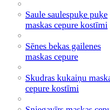
Saule saulespuķe puķe
maskas cepure kostīmi
Sēnes bekas gailenes
maskas cepure
Skudras kukaiņu mask
cepure kostīmi
Sniegavīrs maskas cep