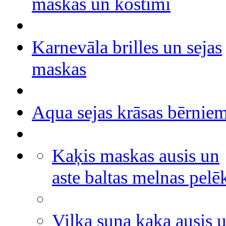
maskas un kostīmi
Karnevāla brilles un sejas
maskas
Aqua sejas krāsas bērnie
Kaķis maskas ausis un
aste baltas melnas pelē
Vilka suņa kaķa ausis 