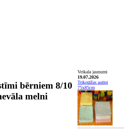
Veikala jaunumi
19.07.2026
Trikotāžas autiņi
tīmi bērniem 8/10
75x85cm
nevāla melni