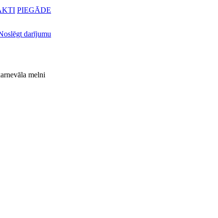
KTI
PIEGĀDE
Noslēgt darījumu
 karnevāla melni