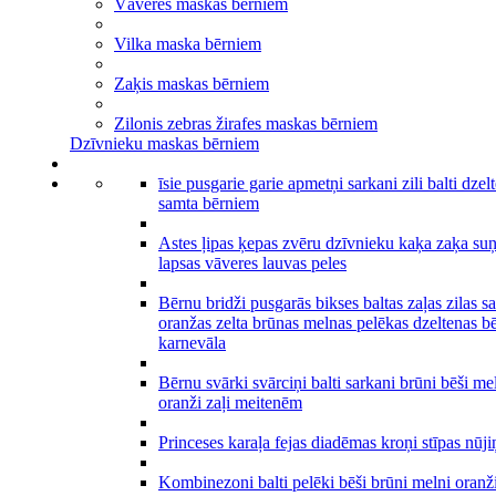
Vāveres maskas bērniem
Vilka maska bērniem
Zaķis maskas bērniem
Zilonis zebras žirafes maskas bērniem
Dzīvnieku maskas bērniem
īsie pusgarie garie apmetņi sarkani zili balti dzel
samta bērniem
Astes ļipas ķepas zvēru dzīvnieku kaķa zaķa suņ
lapsas vāveres lauvas peles
Bērnu bridži pusgarās bikses baltas zaļas zilas s
oranžas zelta brūnas melnas pelēkas dzeltenas b
karnevāla
Bērnu svārki svārciņi balti sarkani brūni bēši me
oranži zaļi meitenēm
Princeses karaļa fejas diadēmas kroņi stīpas nūji
Kombinezoni balti pelēki bēši brūni melni oranž