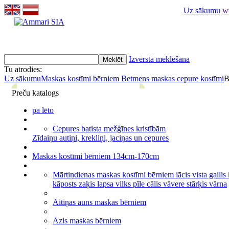
Uz sākumu
w
Izvērstā meklēšana
Tu atrodies:
Uz sākumu
Maskas kostīmi bērniem
Betmens maskas cepure kostīmi
B
Preču katalogs
pa lēto
Cepures batista mežģīnes kristībām
Zīdaiņu autiņi, krekliņi, jaciņas un cepures
Maskas kostīmi bērniem 134cm-170cm
Mārtiņdienas maskas kostīmi bērniem lācis vista gailis
kāposts zaķis lapsa vilks pīle cālis vāvere stārķis vārna
Aitiņas auns maskas bērniem
Āzis maskas bērniem