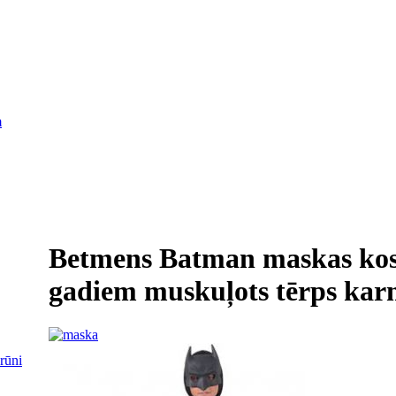
m
Betmens Batman maskas kos
gadiem muskuļots tērps kar
brūni