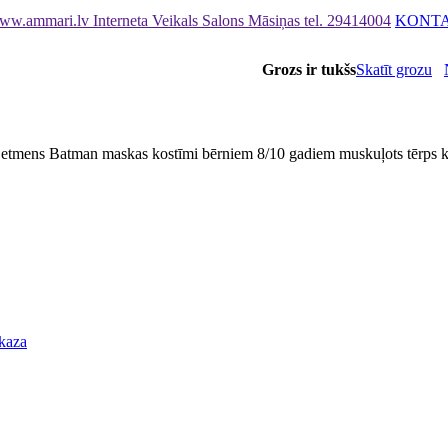
ww.ammari.lv Interneta Veikals Salons Māsiņas
tel. 29414004
KONTA
Grozs ir tukšs
Skatīt grozu
etmens Batman maskas kostīmi bērniem 8/10 gadiem muskuļots tērps
 kaza