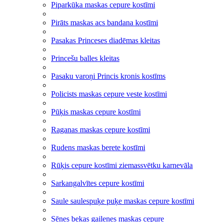
Piparkūka maskas cepure kostīmi
Pirāts maskas acs bandana kostīmi
Pasakas Princeses diadēmas kleitas
Princešu balles kleitas
Pasaku varoņi Princis kronis kostīms
Policists maskas cepure veste kostīmi
Pūķis maskas cepure kostīmi
Raganas maskas cepure kostīmi
Rudens maskas berete kostīmi
Rūķis cepure kostīmi ziemassvētku karnevāla
Sarkangalvītes cepure kostīmi
Saule saulespuķe puķe maskas cepure kostīmi
Sēnes bekas gailenes maskas cepure