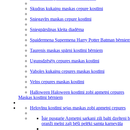
Skudras kukaiņu maskas cepure kostīmi
Sniegavīrs maskas cepure kostīmi
Sniegpārsliņas kleita diadēma
Spaidermena Supermena Harry Potter Batman bērnie
Taurenis maskas spārni kostīmi bērniem
Ugunsdzēsējs cepures maskas kostīmi
Vaboles kukaiņu cepures maskas kostīmi
Velns cepures maskas kostīmi
Halloween Haloween kostīmi zobi apmetņi cepures
Maskas kostīmi bērniem
Helovīnu kostīmi sejas maskas zobi apmetņi cepures
Īsie pusgarie Apmetņi sarkani zili balti dzelteni 
oranži melni zaļi bēši pelēki samta karnevāla