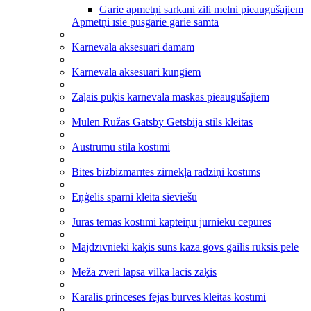
Garie apmetņi sarkani zili melni pieaugušajiem
Apmetņi īsie pusgarie garie samta
Karnevāla aksesuāri dāmām
Karnevāla aksesuāri kungiem
Zaļais pūķis karnevāla maskas pieaugušajiem
Mulen Ružas Gatsby Getsbija stils kleitas
Austrumu stila kostīmi
Bites bizbizmārītes zirnekļa radziņi kostīms
Eņģelis spārni kleita sieviešu
Jūras tēmas kostīmi kapteiņu jūrnieku cepures
Mājdzīvnieki kaķis suns kaza govs gailis ruksis pele
Meža zvēri lapsa vilka lācis zaķis
Karalis princeses fejas burves kleitas kostīmi