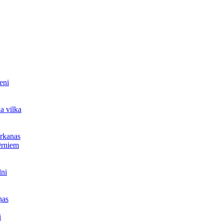
teni
a vilka
arkanas
ērniem
lni
ņas
i