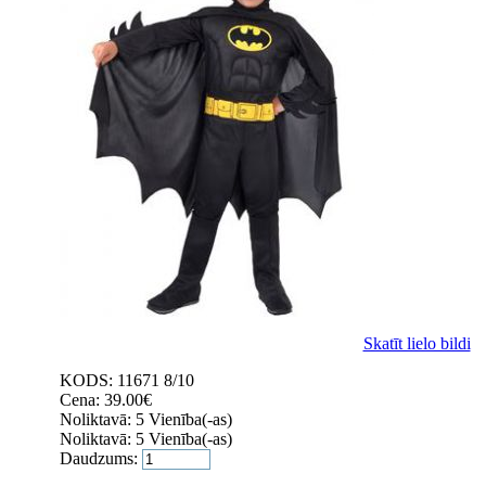
Skatīt lielo bildi
KODS:
11671 8/10
Cena:
39.00
€
Noliktavā:
5 Vienība(-as)
Noliktavā:
5 Vienība(-as)
Daudzums: