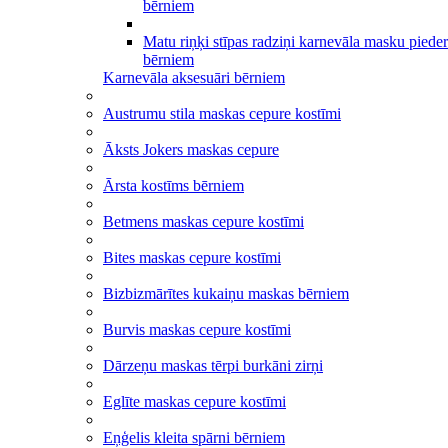
bērniem
Matu riņķi stīpas radziņi karnevāla masku piede
bērniem
Karnevāla aksesuāri bērniem
Austrumu stila maskas cepure kostīmi
Āksts Jokers maskas cepure
Ārsta kostīms bērniem
Betmens maskas cepure kostīmi
Bites maskas cepure kostīmi
Bizbizmārītes kukaiņu maskas bērniem
Burvis maskas cepure kostīmi
Dārzeņu maskas tērpi burkāni zirņi
Eglīte maskas cepure kostīmi
Eņģelis kleita spārni bērniem