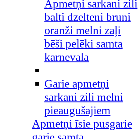
Apmetņi sarkani zili
balti dzelteni brūni
oranži melni zaļi
bēši pelēki samta
karnevāla
Garie apmetņi
sarkani zili melni
pieaugušajiem
Apmetņi īsie pusgarie
garie samta