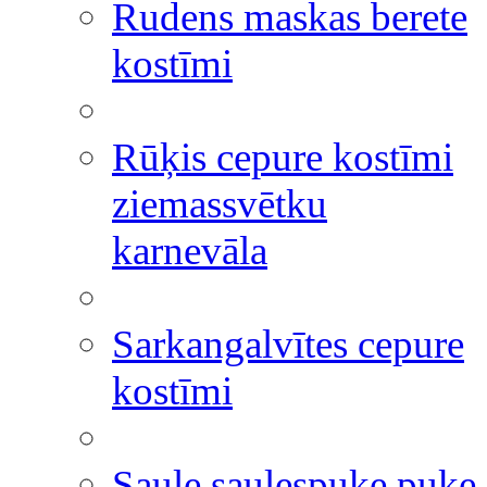
Rudens maskas berete
kostīmi
Rūķis cepure kostīmi
ziemassvētku
karnevāla
Sarkangalvītes cepure
kostīmi
Saule saulespuķe puķe