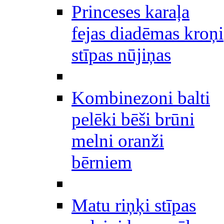
Princeses karaļa
fejas diadēmas kroņi
stīpas nūjiņas
Kombinezoni balti
pelēki bēši brūni
melni oranži
bērniem
Matu riņķi stīpas