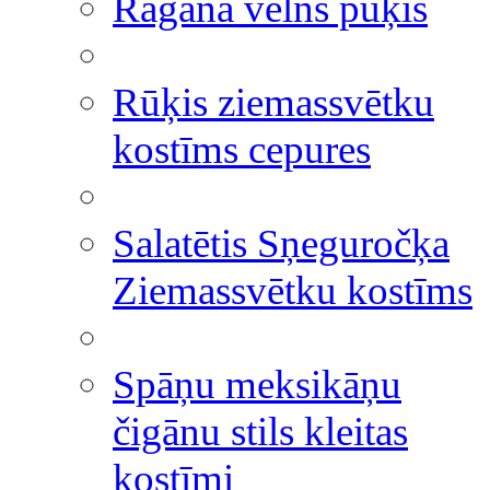
Ragana velns pūķis
Rūķis ziemassvētku
kostīms cepures
Salatētis Sņeguročķa
Ziemassvētku kostīms
Spāņu meksikāņu
čigānu stils kleitas
kostīmi