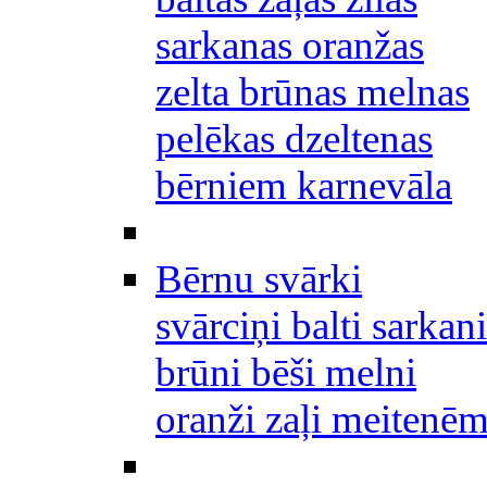
sarkanas oranžas
zelta brūnas melnas
pelēkas dzeltenas
bērniem karnevāla
Bērnu svārki
svārciņi balti sarkani
brūni bēši melni
oranži zaļi meitenē