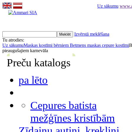
Uz sākumu
www.am
Izvērstā meklēšana
Tu atrodies:
Uz sākumu
Maskas kostīmi bērniem
Betmens maskas cepure kostīmi
B
pieaugušajiem karnevāla
Preču katalogs
pa lēto
Cepures batista
mežģīnes kristībām
Zīdaiņu autiņi, krekliņi,