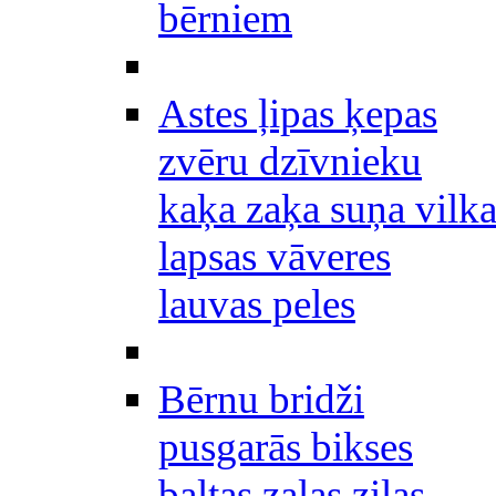
bērniem
Astes ļipas ķepas
zvēru dzīvnieku
kaķa zaķa suņa vilk
lapsas vāveres
lauvas peles
Bērnu bridži
pusgarās bikses
baltas zaļas zilas