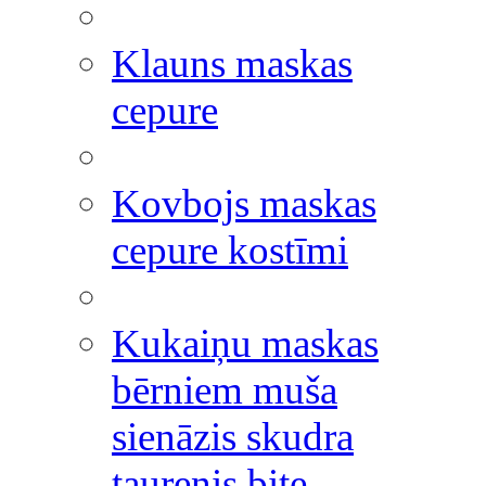
Klauns maskas
cepure
Kovbojs maskas
cepure kostīmi
Kukaiņu maskas
bērniem muša
sienāzis skudra
taurenis bite