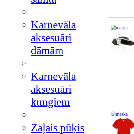
Karnevāla
aksesuāri
dāmām
Karnevāla
aksesuāri
kungiem
Zaļais pūķis