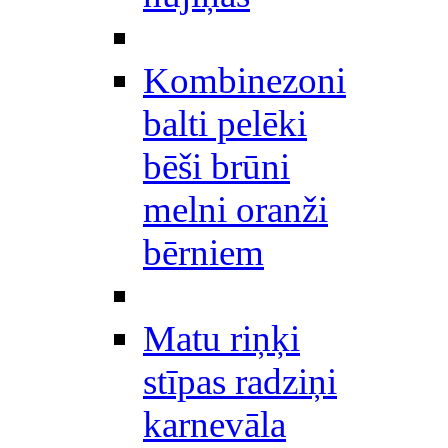
Kombinezoni
balti pelēki
bēši brūni
melni oranži
bērniem
Matu riņķi
stīpas radziņi
karnevāla