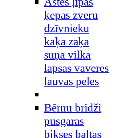
Astes ļipas
ķepas zvēru
dzīvnieku
kaķa zaķa
suņa vilka
lapsas vāveres
lauvas peles
Bērnu bridži
pusgarās
bikses baltas