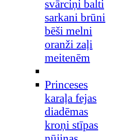
svārciņi balti
sarkani brūni
bēši melni
oranži zaļi
meitenēm
Princeses
karaļa fejas
diadēmas
kroņi stīpas
nūjiņas