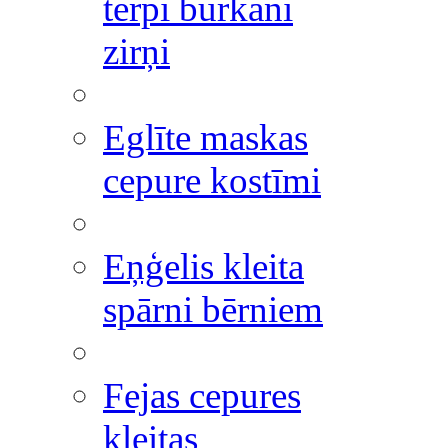
tērpi burkāni
zirņi
Eglīte maskas
cepure kostīmi
Eņģelis kleita
spārni bērniem
Fejas cepures
kleitas