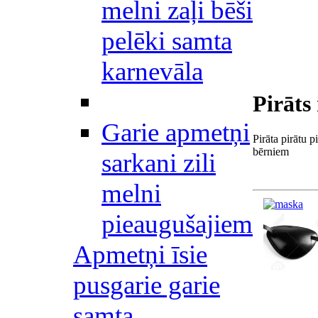
melni zaļi bēši
pelēki samta
karnevāla
Pirāts
Garie apmetņi
Pirāta pirātu p
bērniem
sarkani zili
melni
pieaugušajiem
Apmetņi īsie
pusgarie garie
samta