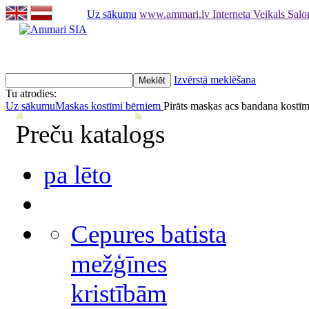
Uz sākumu
www.ammari.lv Interneta Veikals Sal
Izvērstā meklēšana
Tu atrodies:
Uz sākumu
Maskas kostīmi bērniem
Pirāts maskas acs bandana kostī
Preču katalogs
pa lēto
Cepures batista
mežģīnes
kristībām