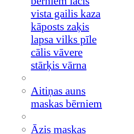
bērniem lācis
vista gailis kaza
kāposts zaķis
lapsa vilks pīle
cālis vāvere
stārķis vārna
Aitiņas auns
maskas bērniem
Āzis maskas