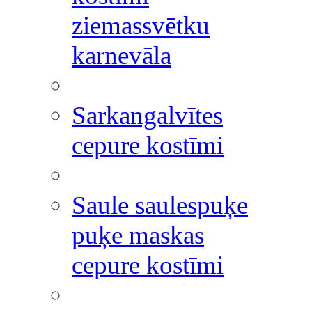
ziemassvētku
karnevāla
Sarkangalvītes
cepure kostīmi
Saule saulespuķe
puķe maskas
cepure kostīmi