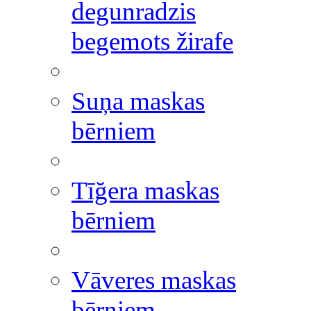
degunradzis
begemots žirafe
Suņa maskas
bērniem
Tīğera maskas
bērniem
Vāveres maskas
bērniem