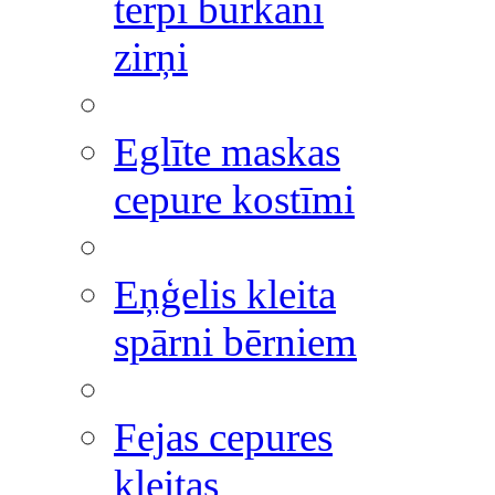
tērpi burkāni
zirņi
Eglīte maskas
cepure kostīmi
Eņģelis kleita
spārni bērniem
Fejas cepures
kleitas