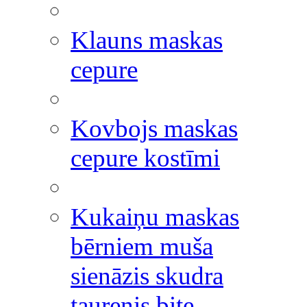
Klauns maskas
cepure
Kovbojs maskas
cepure kostīmi
Kukaiņu maskas
bērniem muša
sienāzis skudra
taurenis bite