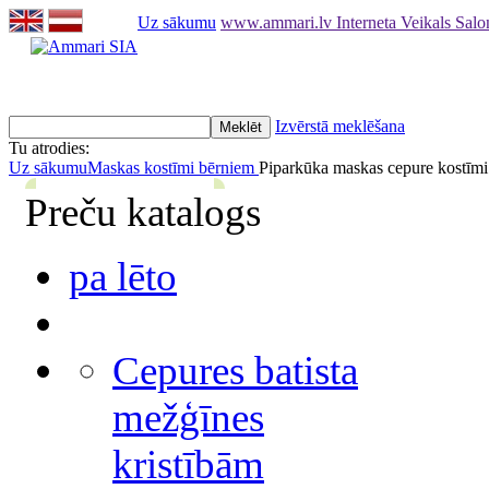
Uz sākumu
www.ammari.lv Interneta Veikals Sal
Izvērstā meklēšana
Tu atrodies:
Uz sākumu
Maskas kostīmi bērniem
Piparkūka maskas cepure kostīm
Preču katalogs
pa lēto
Cepures batista
mežģīnes
kristībām