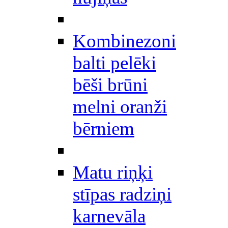
Kombinezoni
balti pelēki
bēši brūni
melni oranži
bērniem
Matu riņķi
stīpas radziņi
karnevāla