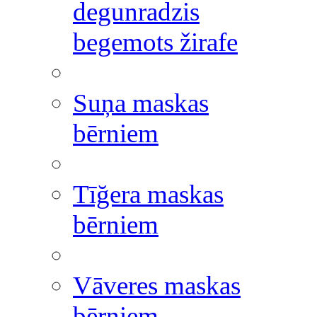
degunradzis
begemots žirafe
Suņa maskas
bērniem
Tīğera maskas
bērniem
Vāveres maskas
bērniem