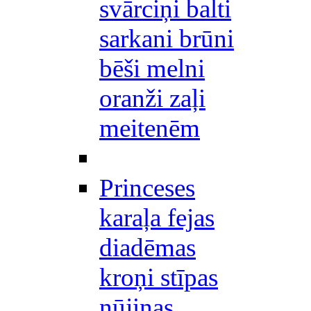
svārciņi balti
sarkani brūni
bēši melni
oranži zaļi
meitenēm
Princeses
karaļa fejas
diadēmas
kroņi stīpas
nūjiņas