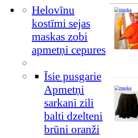
Helovīnu
kostīmi sejas
maskas zobi
apmetņi cepures
Īsie pusgarie
Apmetņi
sarkani zili
balti dzelteni
brūni oranži