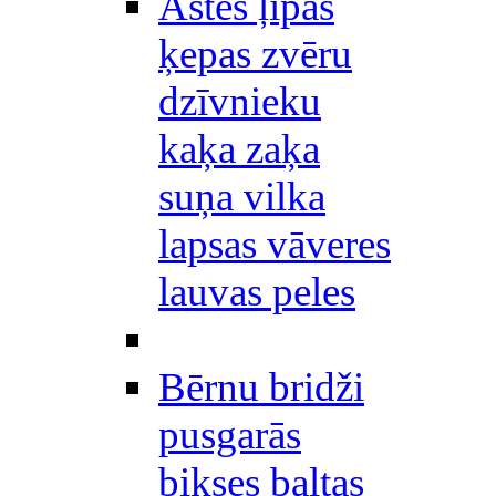
Astes ļipas
ķepas zvēru
dzīvnieku
kaķa zaķa
suņa vilka
lapsas vāveres
lauvas peles
Bērnu bridži
pusgarās
bikses baltas