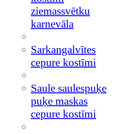
ziemassvētku
karnevāla
Sarkangalvītes
cepure kostīmi
Saule saulespuķe
puķe maskas
cepure kostīmi