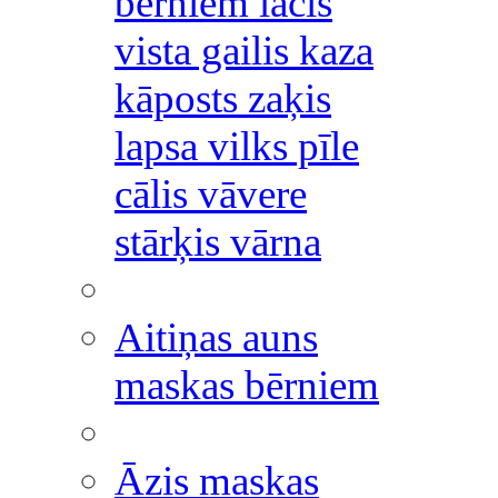
bērniem lācis
vista gailis kaza
kāposts zaķis
lapsa vilks pīle
cālis vāvere
stārķis vārna
Aitiņas auns
maskas bērniem
Āzis maskas