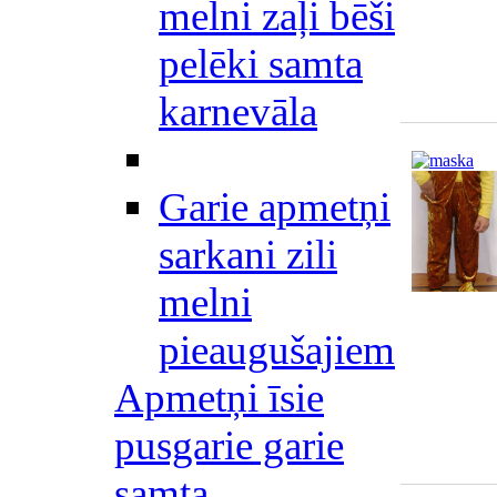
melni zaļi bēši
pelēki samta
karnevāla
Garie apmetņi
sarkani zili
melni
pieaugušajiem
Apmetņi īsie
pusgarie garie
samta