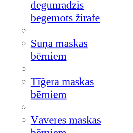
degunradzis
begemots žirafe
Suņa maskas
bērniem
Tīğera maskas
bērniem
Vāveres maskas
bērniem