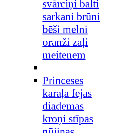
svārciņi balti
sarkani brūni
bēši melni
oranži zaļi
meitenēm
Princeses
karaļa fejas
diadēmas
kroņi stīpas
nūjiņas