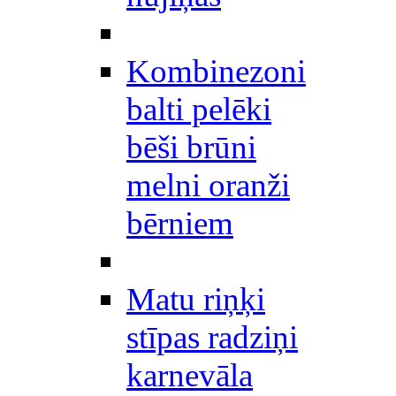
Kombinezoni
balti pelēki
bēši brūni
melni oranži
bērniem
Matu riņķi
stīpas radziņi
karnevāla