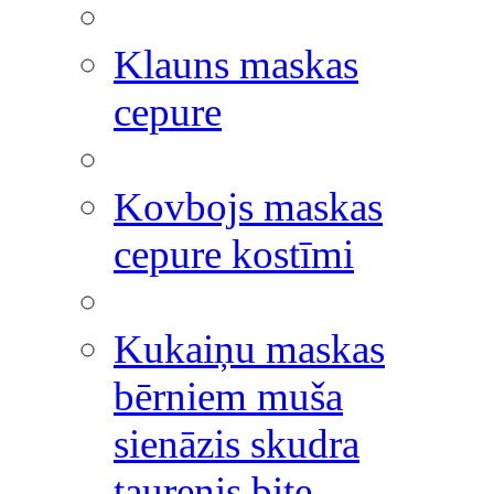
Klauns maskas
cepure
Kovbojs maskas
cepure kostīmi
Kukaiņu maskas
bērniem muša
sienāzis skudra
taurenis bite