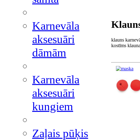
Klauns
Karnevāla
aksesuāri
klauns karnevā
kostīms klauna
dāmām
Karnevāla
aksesuāri
kungiem
Zaļais pūķis