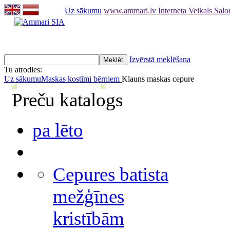
Uz sākumu
www.ammari.lv Interneta Veikals Sal
Izvērstā meklēšana
Tu atrodies:
Uz sākumu
Maskas kostīmi bērniem
Klauns maskas cepure
Preču katalogs
pa lēto
Cepures batista
mežģīnes
kristībām