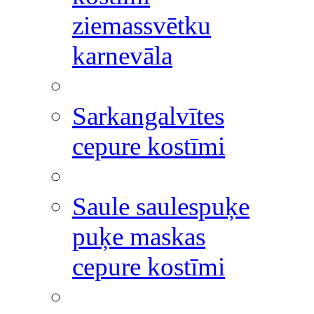
ziemassvētku
karnevāla
Sarkangalvītes
cepure kostīmi
Saule saulespuķe
puķe maskas
cepure kostīmi