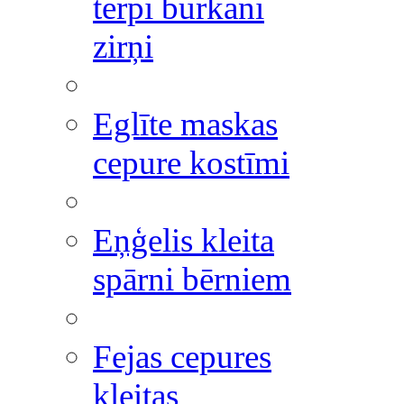
tērpi burkāni
zirņi
Eglīte maskas
cepure kostīmi
Eņģelis kleita
spārni bērniem
Fejas cepures
kleitas