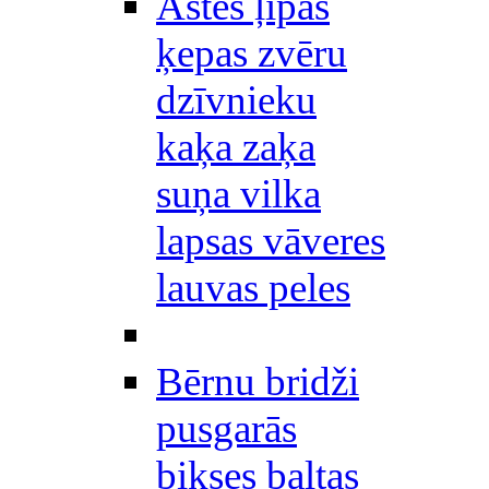
Astes ļipas
ķepas zvēru
dzīvnieku
kaķa zaķa
suņa vilka
lapsas vāveres
lauvas peles
Bērnu bridži
pusgarās
bikses baltas