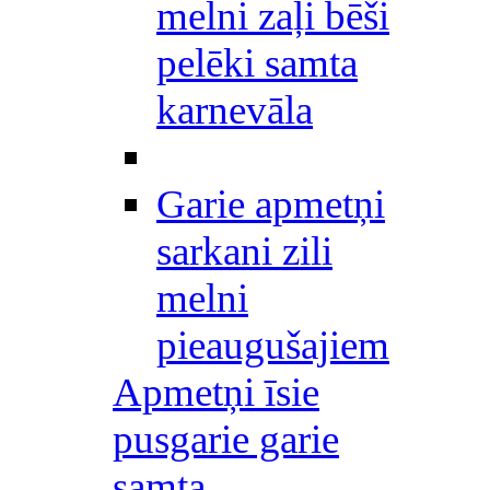
melni zaļi bēši
pelēki samta
karnevāla
Garie apmetņi
sarkani zili
melni
pieaugušajiem
Apmetņi īsie
pusgarie garie
samta