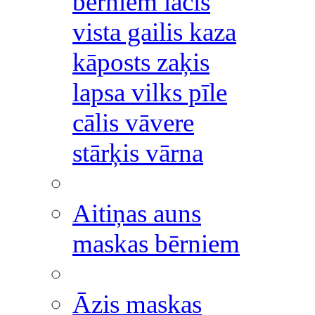
bērniem lācis
vista gailis kaza
kāposts zaķis
lapsa vilks pīle
cālis vāvere
stārķis vārna
Aitiņas auns
maskas bērniem
Āzis maskas