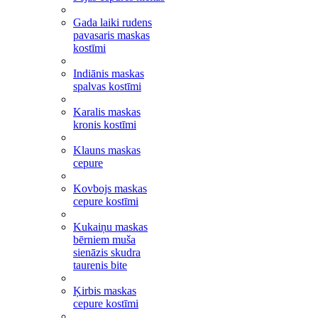
Gada laiki rudens
pavasaris maskas
kostīmi
Indiānis maskas
spalvas kostīmi
Karalis maskas
kronis kostīmi
Klauns maskas
cepure
Kovbojs maskas
cepure kostīmi
Kukaiņu maskas
bērniem muša
sienāzis skudra
taurenis bite
Ķirbis maskas
cepure kostīmi