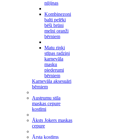
nūjiņas
Kombinezoni
balti pelēki
bēši brūni
melni oranži
bērniem
Matu riņķi
stīpas radziņi
karnevāla
masku
piederumi
bērniem
Karnevāla aksesuāri
bērniem
Austrumu stila
maskas cepure
kostīmi
Āksts Jokers maskas
cepure
Ārsta kostīms