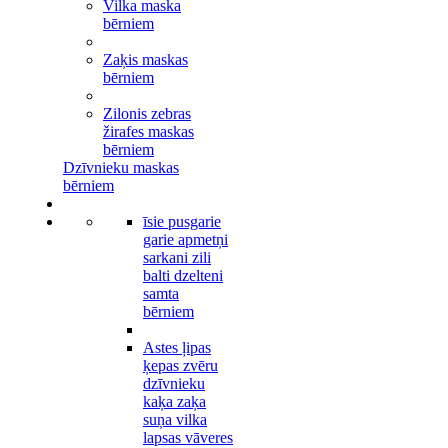
Vilka maska
bērniem
Zaķis maskas
bērniem
Zilonis zebras
žirafes maskas
bērniem
Dzīvnieku maskas
bērniem
īsie pusgarie
garie apmetņi
sarkani zili
balti dzelteni
samta
bērniem
Astes ļipas
ķepas zvēru
dzīvnieku
kaķa zaķa
suņa vilka
lapsas vāveres