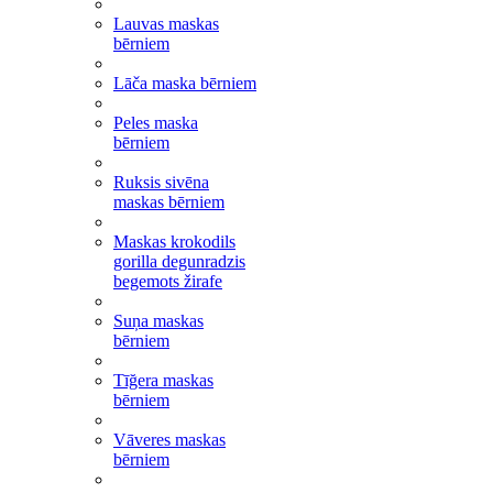
Lauvas maskas
bērniem
Lāča maska bērniem
Peles maska
bērniem
Ruksis sivēna
maskas bērniem
Maskas krokodils
gorilla degunradzis
begemots žirafe
Suņa maskas
bērniem
Tīğera maskas
bērniem
Vāveres maskas
bērniem