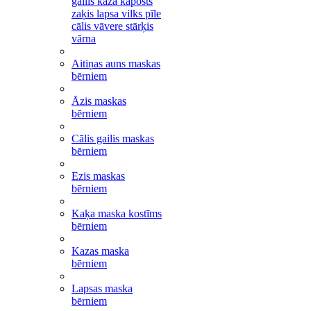
gailis kaza kāposts
zaķis lapsa vilks pīle
cālis vāvere stārķis
vārna
Aitiņas auns maskas
bērniem
Āzis maskas
bērniem
Cālis gailis maskas
bērniem
Ezis maskas
bērniem
Kaķa maska kostīms
bērniem
Kazas maska
bērniem
Lapsas maska
bērniem