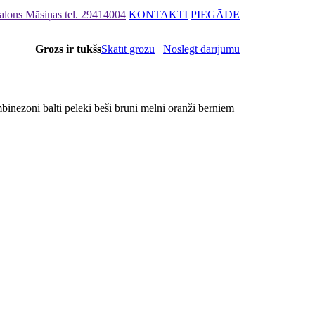
Salons Māsiņas
tel. 29414004
KONTAKTI
PIEGĀDE
Grozs ir tukšs
Skatīt grozu
Noslēgt darījumu
inezoni balti pelēki bēši brūni melni oranži bērniem