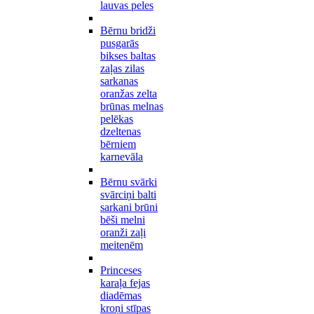
lauvas peles
Bērnu bridži
pusgarās
bikses baltas
zaļas zilas
sarkanas
oranžas zelta
brūnas melnas
pelēkas
dzeltenas
bērniem
karnevāla
Bērnu svārki
svārciņi balti
sarkani brūni
bēši melni
oranži zaļi
meitenēm
Princeses
karaļa fejas
diadēmas
kroņi stīpas