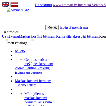
Uz sākumu
www.ammari.lv Interneta Veikals 
Izvērstā meklēšana
Tu atrodies:
Uz sākumu
Maskas kostīmi bērniem
Karnevāla aksesuāri bērniem
Komb
Preču katalogs
pa lēto
Cepures batista
mežģīnes kristībām
Zīdaiņu autiņi, krekliņi,
jaciņas un cepures
Maskas kostīmi bērniem
134cm-170cm
Mārtiņdienas
maskas kostīmi
bērniem lācis vista