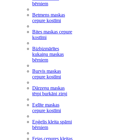
bērniem
Betmens maskas
cepure kostīmi
Bites maskas cepure
kostīmi
Bizbizmārītes
kukaiņu maskas
bērniem
Burvis maskas
cepure kostīmi
Dārzeņu maskas
tērpi burkāni zirņi
Eglīte maskas
cepure kostīmi
Eņģelis kleita spārni
bērniem
Fejas cepures kleitas