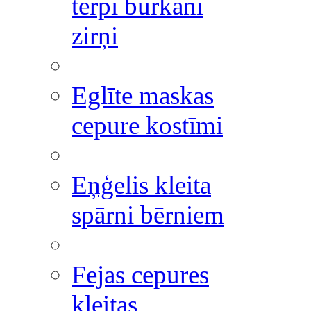
tērpi burkāni
zirņi
Eglīte maskas
cepure kostīmi
Eņģelis kleita
spārni bērniem
Fejas cepures
kleitas