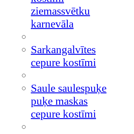
ziemassvētku
karnevāla
Sarkangalvītes
cepure kostīmi
Saule saulespuķe
puķe maskas
cepure kostīmi