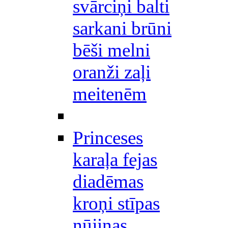
svārciņi balti
sarkani brūni
bēši melni
oranži zaļi
meitenēm
Princeses
karaļa fejas
diadēmas
kroņi stīpas
nūjiņas