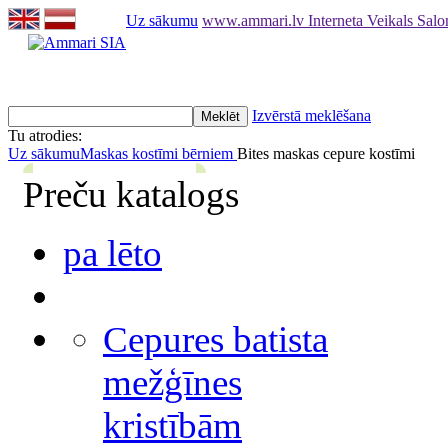
Uz sākumu
www.ammari.lv Interneta Veikals Sal
Izvērstā meklēšana
Tu atrodies:
Uz sākumu
Maskas kostīmi bērniem
Bites maskas cepure kostīmi
Preču katalogs
pa lēto
Cepures batista
mežģīnes
kristībām