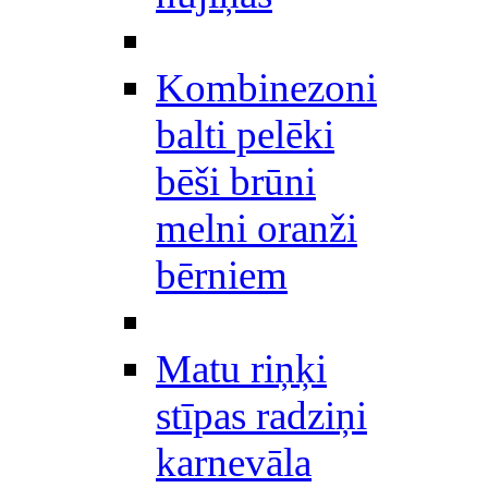
Kombinezoni
balti pelēki
bēši brūni
melni oranži
bērniem
Matu riņķi
stīpas radziņi
karnevāla