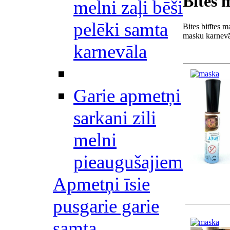
Bites 
melni zaļi bēši
pelēki samta
Bites bitītes 
masku karnev
karnevāla
Garie apmetņi
sarkani zili
melni
pieaugušajiem
Apmetņi īsie
pusgarie garie
samta