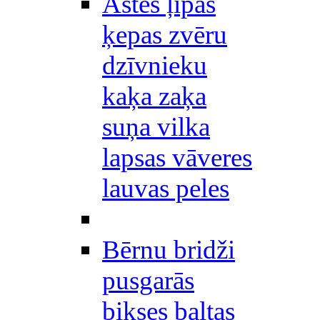
Astes ļipas
ķepas zvēru
dzīvnieku
kaķa zaķa
suņa vilka
lapsas vāveres
lauvas peles
Bērnu bridži
pusgarās
bikses baltas