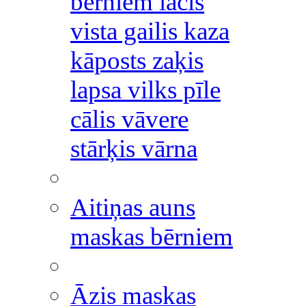
bērniem lācis
vista gailis kaza
kāposts zaķis
lapsa vilks pīle
cālis vāvere
stārķis vārna
Aitiņas auns
maskas bērniem
Āzis maskas