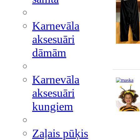
Karnevāla
aksesuāri
dāmām
Karnevāla
aksesuāri
kungiem
Zaļais pūķis