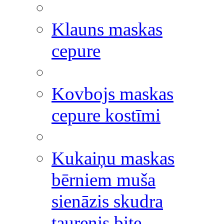
Klauns maskas
cepure
Kovbojs maskas
cepure kostīmi
Kukaiņu maskas
bērniem muša
sienāzis skudra
taurenis bite