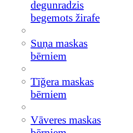
degunradzis
begemots žirafe
Suņa maskas
bērniem
Tīğera maskas
bērniem
Vāveres maskas
bērniem