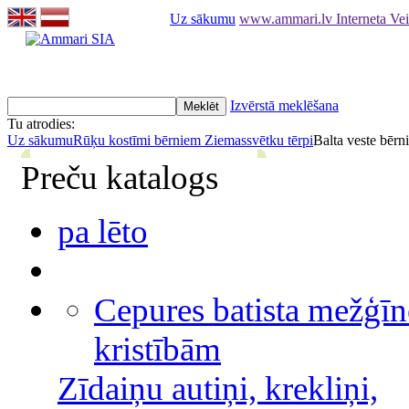
Uz sākumu
www.ammari.lv Interneta Ve
Izvērstā meklēšana
Tu atrodies:
Uz sākumu
Rūķu kostīmi bērniem Ziemassvētku tērpi
Balta veste bēr
Preču katalogs
pa lēto
Cepures batista mežģīn
kristībām
Zīdaiņu autiņi, krekliņi,