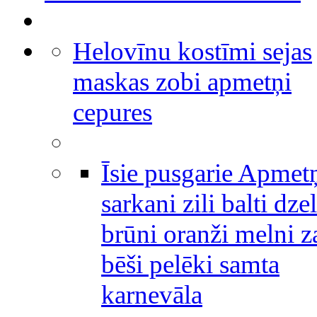
Helovīnu kostīmi sejas
maskas zobi apmetņi
cepures
Īsie pusgarie Apmet
sarkani zili balti dze
brūni oranži melni za
bēši pelēki samta
karnevāla