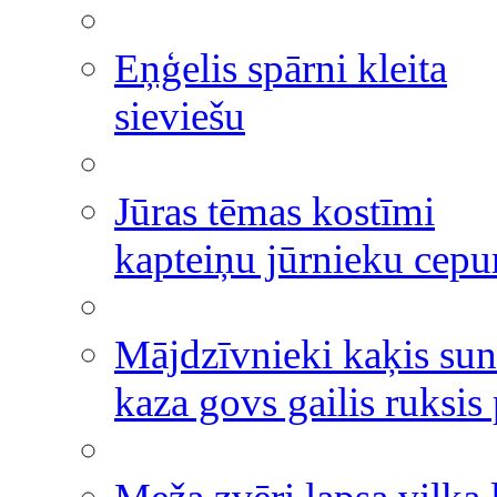
Eņģelis spārni kleita
sieviešu
Jūras tēmas kostīmi
kapteiņu jūrnieku cepu
Mājdzīvnieki kaķis sun
kaza govs gailis ruksis 