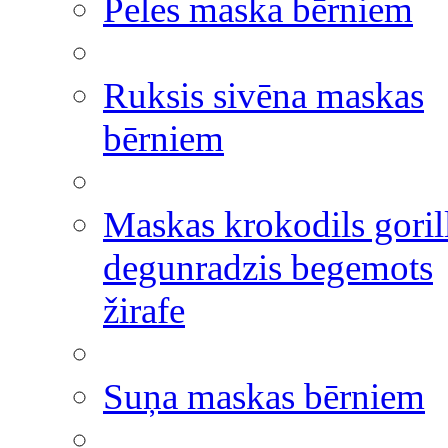
Peles maska bērniem
Ruksis sivēna maskas
bērniem
Maskas krokodils goril
degunradzis begemots
žirafe
Suņa maskas bērniem