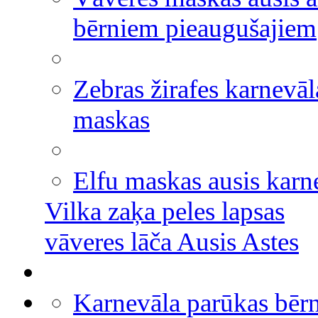
bērniem pieaugušajiem
Zebras žirafes karnevāl
maskas
Elfu maskas ausis karn
Vilka zaķa peles lapsas
vāveres lāča Ausis Astes
Karnevāla parūkas bēr