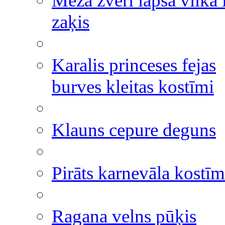
Meža zvēri lapsa vilka 
zaķis
Karalis princeses fejas
burves kleitas kostīmi
Klauns cepure deguns
Pirāts karnevāla kostīm
Ragana velns pūķis