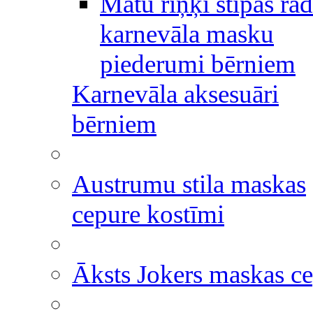
Matu riņķi stīpas rad
karnevāla masku
piederumi bērniem
Karnevāla aksesuāri
bērniem
Austrumu stila maskas
cepure kostīmi
Āksts Jokers maskas c