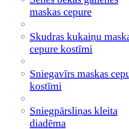
maskas cepure
Skudras kukaiņu mask
cepure kostīmi
Sniegavīrs maskas cep
kostīmi
Sniegpārsliņas kleita
diadēma