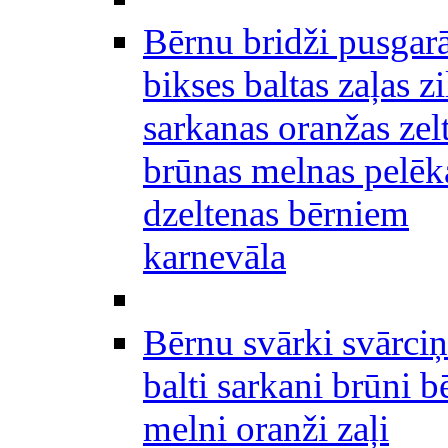
Bērnu bridži pusgar
bikses baltas zaļas zi
sarkanas oranžas zel
brūnas melnas pelēk
dzeltenas bērniem
karnevāla
Bērnu svārki svārciņ
balti sarkani brūni b
melni oranži zaļi