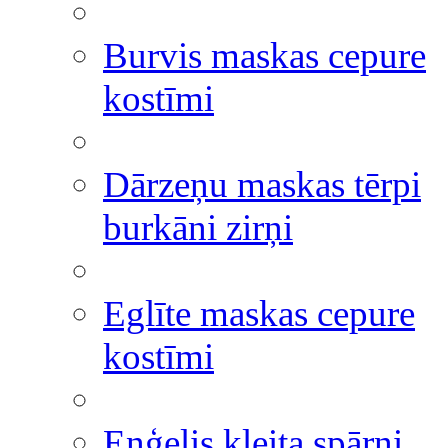
Burvis maskas cepure
kostīmi
Dārzeņu maskas tērpi
burkāni zirņi
Eglīte maskas cepure
kostīmi
Eņģelis kleita spārni