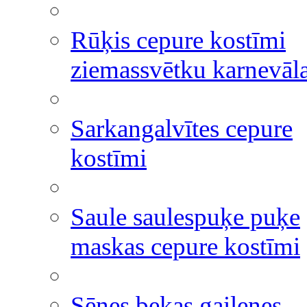
Rūķis cepure kostīmi
ziemassvētku karnevāl
Sarkangalvītes cepure
kostīmi
Saule saulespuķe puķe
maskas cepure kostīmi
Sēnes bekas gailenes