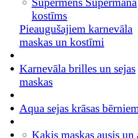
Supermens Supermana
kostīms
Pieaugušajiem karnevāla
maskas un kostīmi
Karnevāla brilles un sejas
maskas
Aqua sejas krāsas bērnie
Kaķis maskas ausis un 