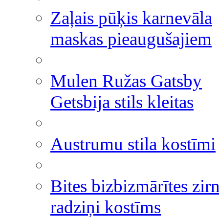
Zaļais pūķis karnevāla
maskas pieaugušajiem
Mulen Ružas Gatsby
Getsbija stils kleitas
Austrumu stila kostīmi
Bites bizbizmārītes zir
radziņi kostīms