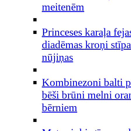
meitenēm
Princeses karaļa feja
diadēmas kroņi stīpa
nūjiņas
Kombinezoni balti p
bēši brūni melni ora
bērniem