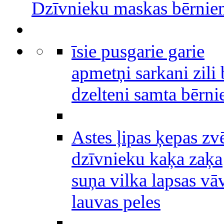
Dzīvnieku maskas bērni
īsie pusgarie garie
apmetņi sarkani zili 
dzelteni samta bērn
Astes ļipas ķepas zv
dzīvnieku kaķa zaķa
suņa vilka lapsas vā
lauvas peles