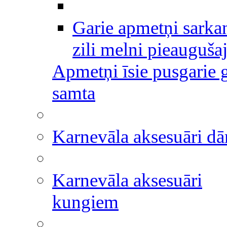
Garie apmetņi sarka
zili melni pieauguša
Apmetņi īsie pusgarie g
samta
Karnevāla aksesuāri 
Karnevāla aksesuāri
kungiem