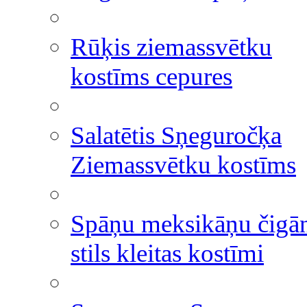
Rūķis ziemassvētku
kostīms cepures
Salatētis Sņeguročķa
Ziemassvētku kostīms
Spāņu meksikāņu čigā
stils kleitas kostīmi