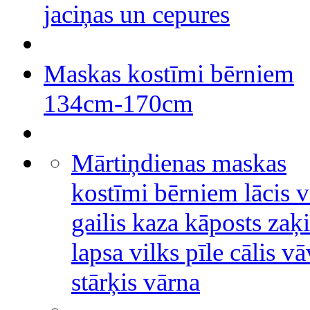
jaciņas un cepures
Maskas kostīmi bērniem
134cm-170cm
Mārtiņdienas maskas
kostīmi bērniem lācis v
gailis kaza kāposts zaķi
lapsa vilks pīle cālis v
stārķis vārna