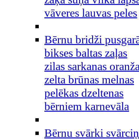
vāveres lauvas peles
Bērnu bridži pusgar
bikses baltas zaļas
zilas sarkanas oranž
zelta brūnas melnas
pelēkas dzeltenas
bērniem karnevāla
Bērnu svārki svārciņ