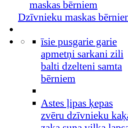
maskas bērniem
Dzīvnieku maskas bērni
īsie pusgarie garie
apmetņi sarkani zili
balti dzelteni samta
bērniem
Astes ļipas ķepas
zvēru dzīvnieku kaķ
zaķa suņa vilka laps