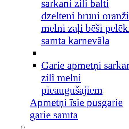
sarkani zili balti
dzelteni brūni oranži
melni zaļi bēši pelēk
samta karnevāla
Garie apmetņi sarka
zili melni
pieaugušajiem
Apmetņi īsie pusgarie
garie samta