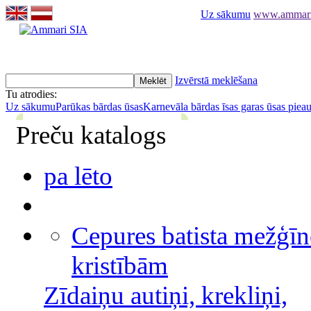
Uz sākumu
www.ammari.l
Izvērstā meklēšana
Tu atrodies:
Uz sākumu
Parūkas bārdas ūsas
Karnevāla bārdas īsas garas ūsas piea
Preču katalogs
pa lēto
Cepures batista mežģīn
kristībām
Zīdaiņu autiņi, krekliņi,