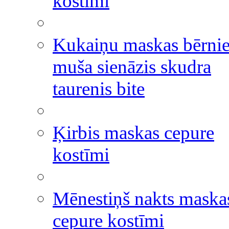
kostīmi
Kukaiņu maskas bērni
muša sienāzis skudra
taurenis bite
Ķirbis maskas cepure
kostīmi
Mēnestiņš nakts maska
cepure kostīmi