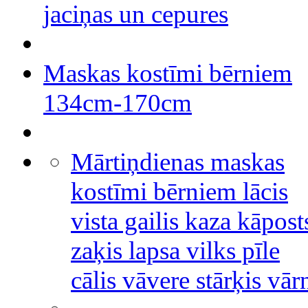
jaciņas un cepures
Maskas kostīmi bērniem
134cm-170cm
Mārtiņdienas maskas
kostīmi bērniem lācis
vista gailis kaza kāpost
zaķis lapsa vilks pīle
cālis vāvere stārķis vār