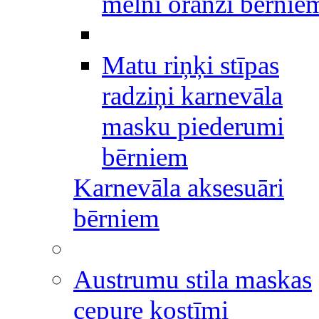
melni oranži bērnie
Matu riņķi stīpas
radziņi karnevāla
masku piederumi
bērniem
Karnevāla aksesuāri
bērniem
Austrumu stila maskas
cepure kostīmi