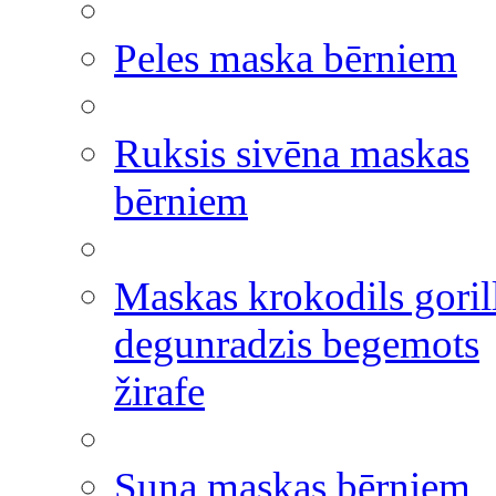
Peles maska bērniem
Ruksis sivēna maskas
bērniem
Maskas krokodils goril
degunradzis begemots
žirafe
Suņa maskas bērniem