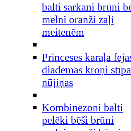
balti sarkani brūni b
melni oranži zaļi
meitenēm
Princeses karaļa feja
diadēmas kroņi stīpa
nūjiņas
Kombinezoni balti
pelēki bēši brūni