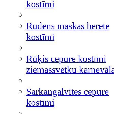
kostīmi
Rudens maskas berete
kostīmi
Rūķis cepure kostīmi
ziemassvētku karnevāl
Sarkangalvītes cepure
kostīmi