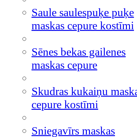
Saule saulespuķe puķe
maskas cepure kostīmi
Sēnes bekas gailenes
maskas cepure
Skudras kukaiņu mask
cepure kostīmi
Sniegavīrs maskas