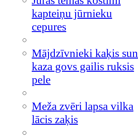
Jūras tēmas kostīmi
kapteiņu jūrnieku
cepures
Mājdzīvnieki kaķis sun
kaza govs gailis ruksis
pele
Meža zvēri lapsa vilka
lācis zaķis