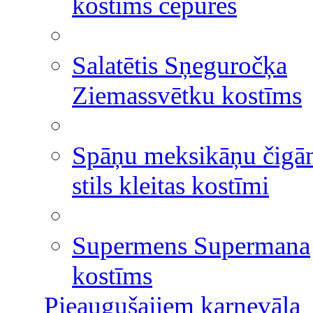
kostīms cepures
Salatētis Sņeguročķa
Ziemassvētku kostīms
Spāņu meksikāņu čigā
stils kleitas kostīmi
Supermens Supermana
kostīms
Pieaugušajiem karnevāla