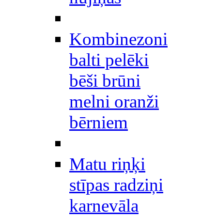
Kombinezoni
balti pelēki
bēši brūni
melni oranži
bērniem
Matu riņķi
stīpas radziņi
karnevāla