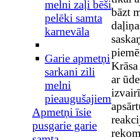
melni zaļi bēši
bāzt m
pelēki samta
daļiņa
karnevāla
saskaņ
piemē
Garie apmetņi
Krāsa
sarkani zili
ar ūde
melni
izvair
pieaugušajiem
apsārt
Apmetņi īsie
reakc
pusgarie garie
rekom
samta