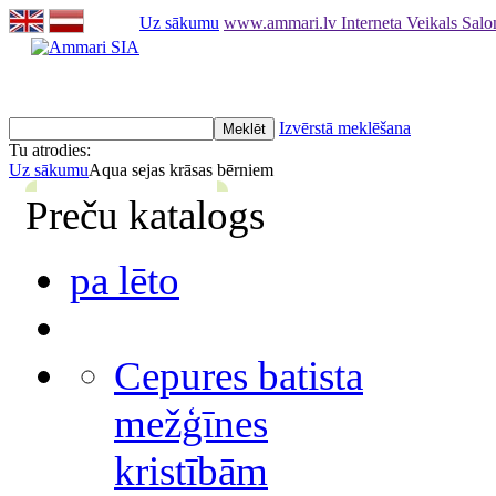
Uz sākumu
www.ammari.lv Interneta Veikals Sal
Izvērstā meklēšana
Tu atrodies:
Uz sākumu
Aqua sejas krāsas bērniem
Preču katalogs
pa lēto
Cepures batista
mežģīnes
kristībām