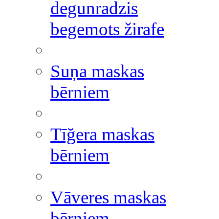
degunradzis
begemots žirafe
Suņa maskas
bērniem
Tīğera maskas
bērniem
Vāveres maskas
bērniem