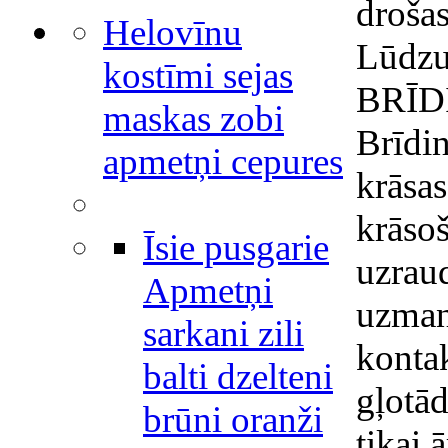
droša
Helovīnu
Lūdzu,
kostīmi sejas
BRĪD
maskas zobi
Brīdi
apmetņi cepures
krāsas
krāsoš
Īsie pusgarie
uzraud
Apmetņi
uzmanī
sarkani zili
konta
balti dzelteni
gļotād
brūni oranži
tikai 