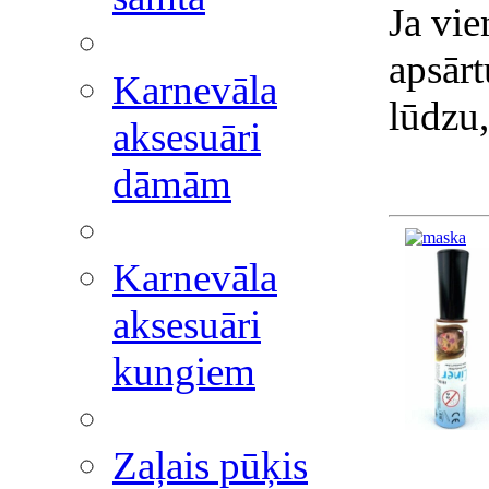
Ja vie
apsārt
Karnevāla
lūdzu,
aksesuāri
dāmām
Karnevāla
aksesuāri
kungiem
Zaļais pūķis