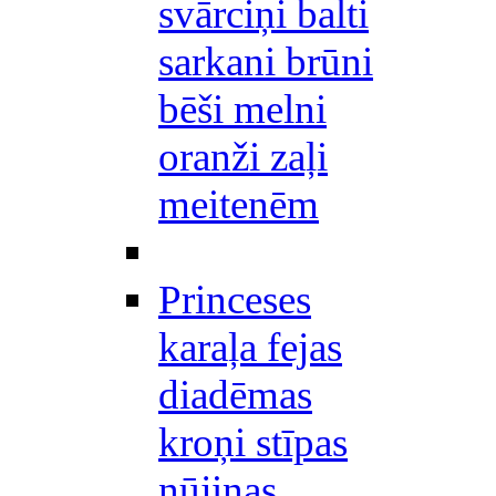
svārciņi balti
sarkani brūni
bēši melni
oranži zaļi
meitenēm
Princeses
karaļa fejas
diadēmas
kroņi stīpas
nūjiņas