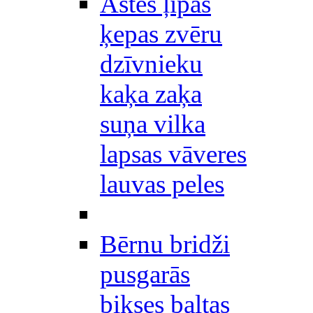
Astes ļipas
ķepas zvēru
dzīvnieku
kaķa zaķa
suņa vilka
lapsas vāveres
lauvas peles
Bērnu bridži
pusgarās
bikses baltas