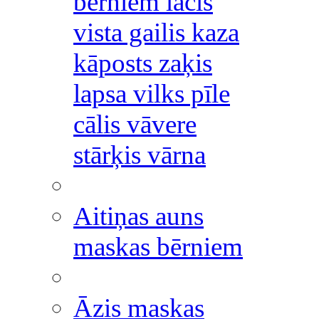
bērniem lācis
vista gailis kaza
kāposts zaķis
lapsa vilks pīle
cālis vāvere
stārķis vārna
Aitiņas auns
maskas bērniem
Āzis maskas