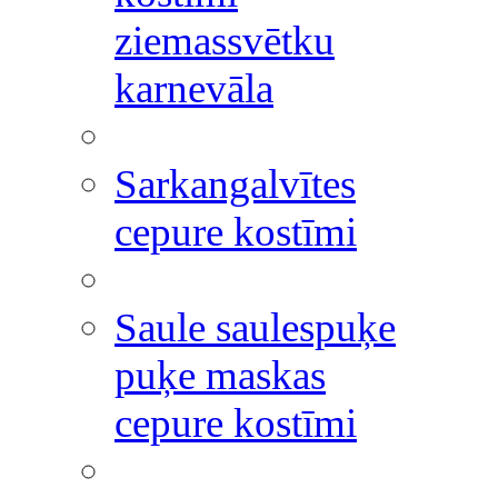
ziemassvētku
karnevāla
Sarkangalvītes
cepure kostīmi
Saule saulespuķe
puķe maskas
cepure kostīmi