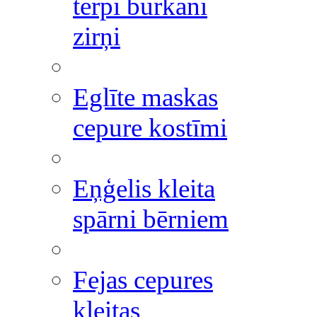
tērpi burkāni
zirņi
Eglīte maskas
cepure kostīmi
Eņģelis kleita
spārni bērniem
Fejas cepures
kleitas