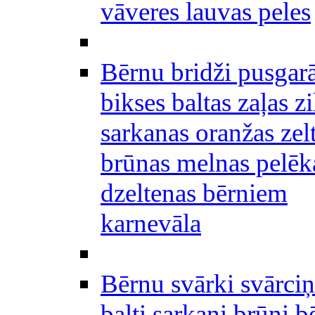
vāveres lauvas peles
Bērnu bridži pusgar
bikses baltas zaļas zi
sarkanas oranžas zel
brūnas melnas pelēk
dzeltenas bērniem
karnevāla
Bērnu svārki svārciņ
balti sarkani brūni b