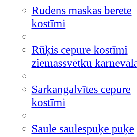
Rudens maskas berete
kostīmi
Rūķis cepure kostīmi
ziemassvētku karnevāl
Sarkangalvītes cepure
kostīmi
Saule saulespuķe puķe