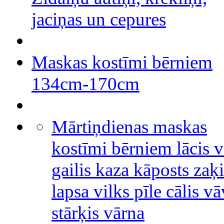
jaciņas un cepures
Maskas kostīmi bērniem
134cm-170cm
Mārtiņdienas maskas
kostīmi bērniem lācis v
gailis kaza kāposts zaķi
lapsa vilks pīle cālis v
stārķis vārna