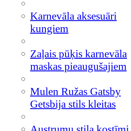
Karnevāla aksesuāri
kungiem
Zaļais pūķis karnevāla
maskas pieaugušajiem
Mulen Ružas Gatsby
Getsbija stils kleitas
Austrumu stila kostīmi