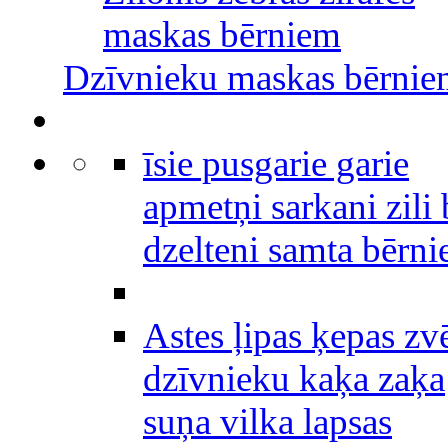
maskas bērniem
Dzīvnieku maskas bērni
īsie pusgarie garie
apmetņi sarkani zili 
dzelteni samta bērn
Astes ļipas ķepas zv
dzīvnieku kaķa zaķa
suņa vilka lapsas