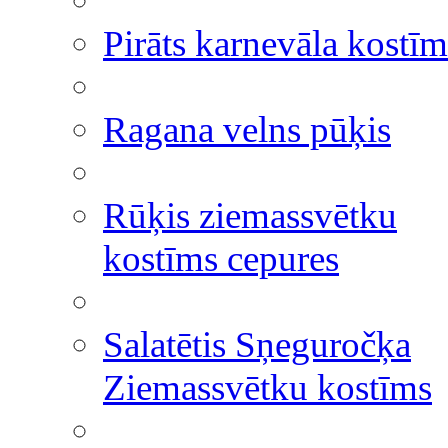
Pirāts karnevāla kostīm
Ragana velns pūķis
Rūķis ziemassvētku
kostīms cepures
Salatētis Sņeguročķa
Ziemassvētku kostīms