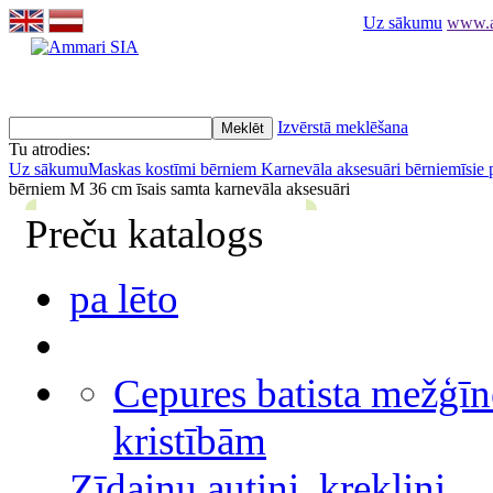
Uz sākumu
www.am
Izvērstā meklēšana
Tu atrodies:
Uz sākumu
Maskas kostīmi bērniem
Karnevāla aksesuāri bērniem
īsie
bērniem M 36 cm īsais samta karnevāla aksesuāri
Preču katalogs
pa lēto
Cepures batista mežģīn
kristībām
Zīdaiņu autiņi, krekliņi,