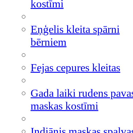
kostīmi
Eņģelis kleita spārni
bērniem
Fejas cepures kleitas
Gada laiki rudens pavas
maskas kostīmi
Indiānis maskas spalva