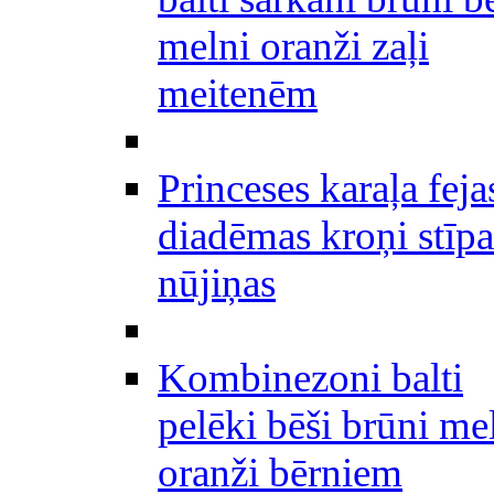
melni oranži zaļi
meitenēm
Princeses karaļa feja
diadēmas kroņi stīpa
nūjiņas
Kombinezoni balti
pelēki bēši brūni me
oranži bērniem