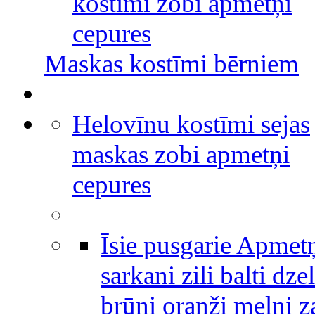
kostīmi zobi apmetņi
cepures
Maskas kostīmi bērniem
Helovīnu kostīmi sejas
maskas zobi apmetņi
cepures
Īsie pusgarie Apmet
sarkani zili balti dze
brūni oranži melni za