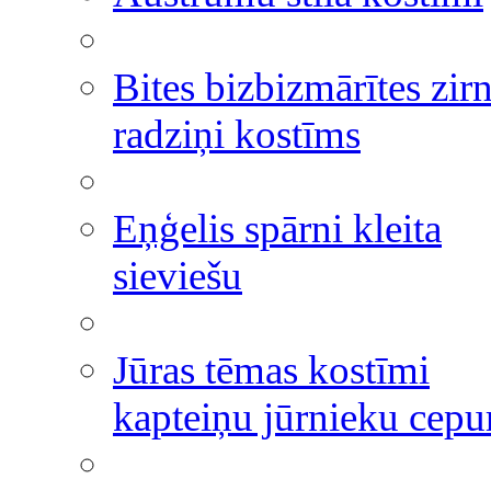
Bites bizbizmārītes zir
radziņi kostīms
Eņģelis spārni kleita
sieviešu
Jūras tēmas kostīmi
kapteiņu jūrnieku cepu