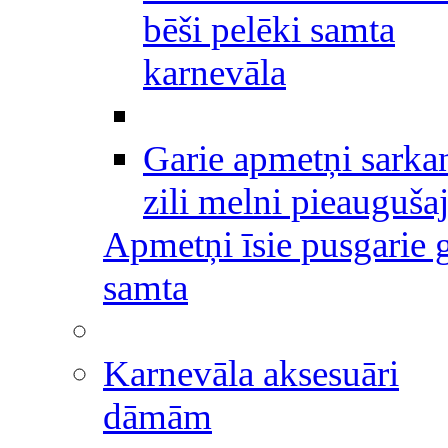
bēši pelēki samta
karnevāla
Garie apmetņi sarka
zili melni pieauguša
Apmetņi īsie pusgarie g
samta
Karnevāla aksesuāri
dāmām