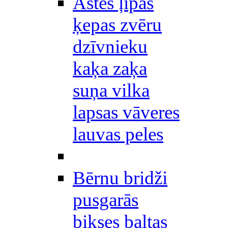
Astes ļipas
ķepas zvēru
dzīvnieku
kaķa zaķa
suņa vilka
lapsas vāveres
lauvas peles
Bērnu bridži
pusgarās
bikses baltas