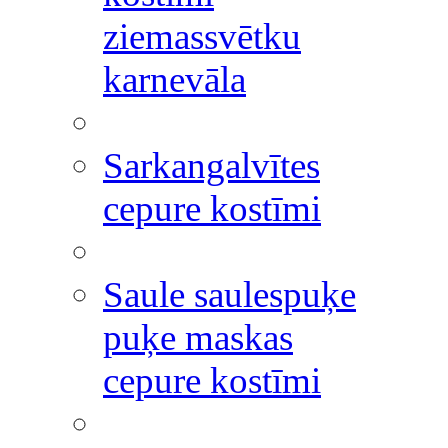
ziemassvētku
karnevāla
Sarkangalvītes
cepure kostīmi
Saule saulespuķe
puķe maskas
cepure kostīmi