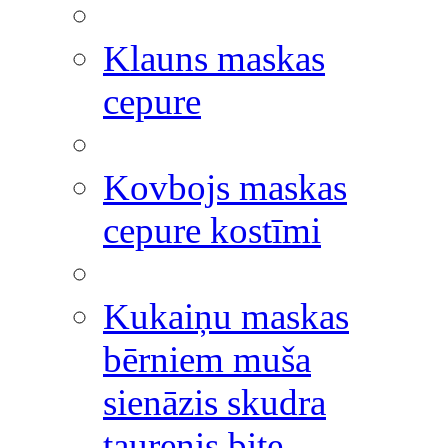
Klauns maskas
cepure
Kovbojs maskas
cepure kostīmi
Kukaiņu maskas
bērniem muša
sienāzis skudra
taurenis bite