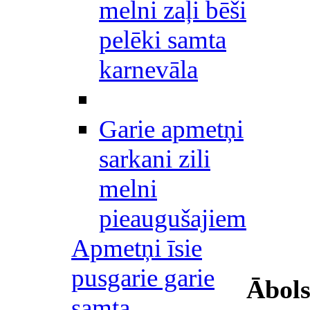
melni zaļi bēši
pelēki samta
karnevāla
Garie apmetņi
sarkani zili
melni
pieaugušajiem
Apmetņi īsie
pusgarie garie
Ābols
samta