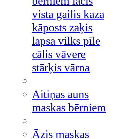
bērniem lācis
vista gailis kaza
kāposts zaķis
lapsa vilks pīle
cālis vāvere
stārķis vārna
Aitiņas auns
maskas bērniem
Āzis maskas