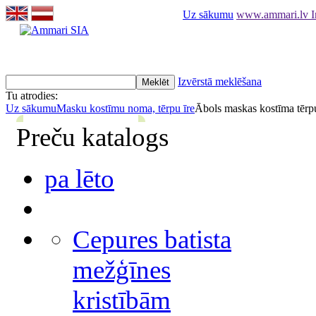
Uz sākumu
www.ammari.lv In
Izvērstā meklēšana
Tu atrodies:
Uz sākumu
Masku kostīmu noma, tērpu īre
Ābols maskas kostīma tērp
Preču katalogs
pa lēto
Cepures batista
mežģīnes
kristībām