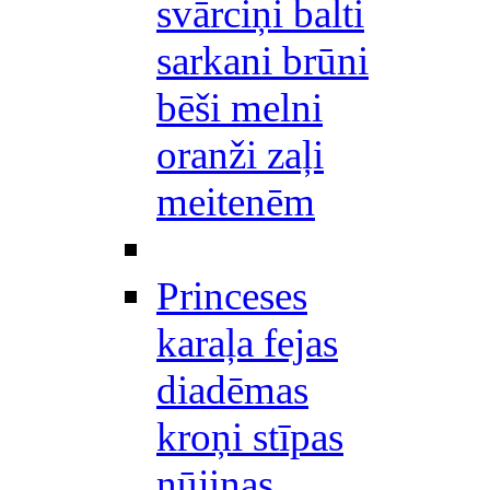
svārciņi balti
sarkani brūni
bēši melni
oranži zaļi
meitenēm
Princeses
karaļa fejas
diadēmas
kroņi stīpas
nūjiņas