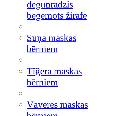
degunradzis
begemots žirafe
Suņa maskas
bērniem
Tīğera maskas
bērniem
Vāveres maskas
bērniem