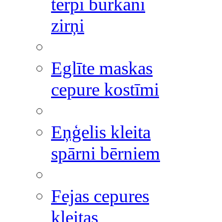
tērpi burkāni
zirņi
Eglīte maskas
cepure kostīmi
Eņģelis kleita
spārni bērniem
Fejas cepures
kleitas