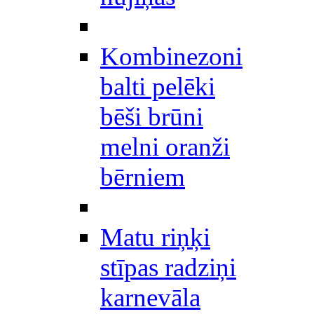
Kombinezoni
balti pelēki
bēši brūni
melni oranži
bērniem
Matu riņķi
stīpas radziņi
karnevāla