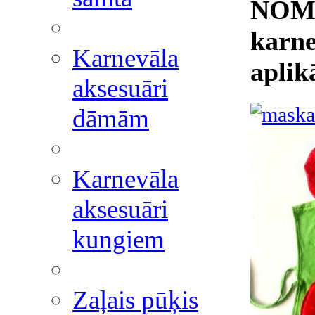
NOMA
karne
Karnevāla
aplik
aksesuāri
dāmām
Karnevāla
aksesuāri
kungiem
Zaļais pūķis