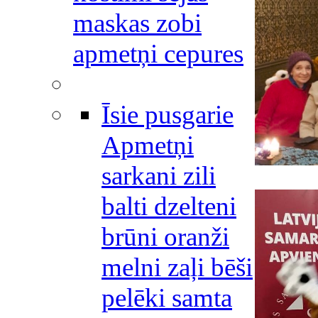
maskas zobi
apmetņi cepures
Īsie pusgarie
Apmetņi
sarkani zili
balti dzelteni
brūni oranži
melni zaļi bēši
pelēki samta