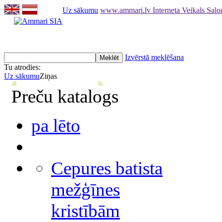
Uz sākumu
www.ammari.lv Interneta Veikals Sal
Izvērstā meklēšana
Tu atrodies:
Uz sākumu
Ziņas
Preču katalogs
pa lēto
Cepures batista
mežģīnes
kristībām