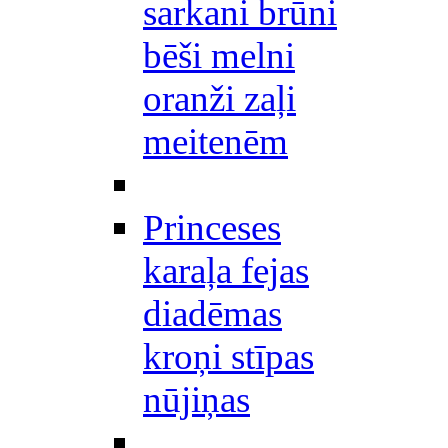
sarkani brūni
bēši melni
oranži zaļi
meitenēm
Princeses
karaļa fejas
diadēmas
kroņi stīpas
nūjiņas