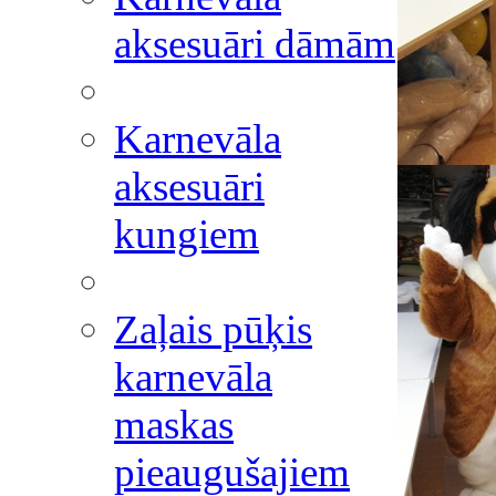
aksesuāri dāmām
Karnevāla
aksesuāri
kungiem
Zaļais pūķis
karnevāla
maskas
pieaugušajiem