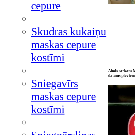
cepure
Skudras kukaiņu
maskas cepure
kostīmi
Ābols sarkan
datums pievieno
Sniegavīrs
maskas cepure
kostīmi