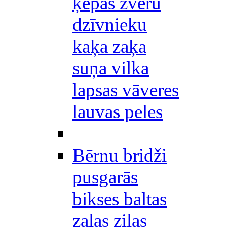
ķepas zvēru
dzīvnieku
kaķa zaķa
suņa vilka
lapsas vāveres
lauvas peles
Bērnu bridži
pusgarās
bikses baltas
zaļas zilas