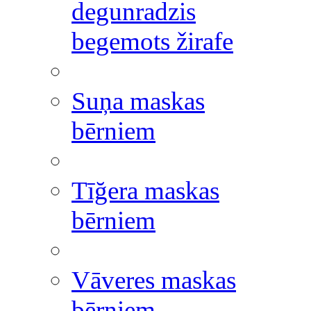
degunradzis
begemots žirafe
Suņa maskas
bērniem
Tīğera maskas
bērniem
Vāveres maskas
bērniem