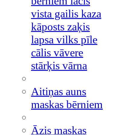
bērniem lācis
vista gailis kaza
kāposts zaķis
lapsa vilks pīle
cālis vāvere
stārķis vārna
Aitiņas auns
maskas bērniem
Āzis maskas