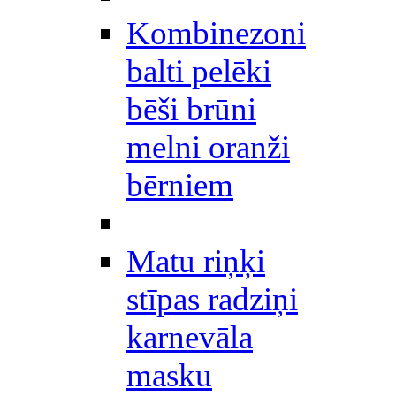
Kombinezoni
balti pelēki
bēši brūni
melni oranži
bērniem
Matu riņķi
stīpas radziņi
karnevāla
masku