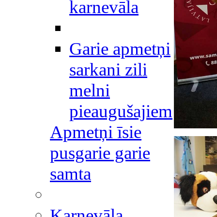
karnevāla
Garie apmetņi
sarkani zili
melni
pieaugušajiem
Apmetņi īsie
pusgarie garie
samta
Karnevāla