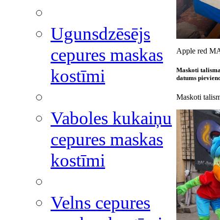
Ugunsdzēsējs
cepures maskas
Apple red MA
kostīmi
Maskoti talisma
datums pievieno
Maskoti talism
Vaboles kukaiņu
cepures maskas
kostīmi
Velns cepures