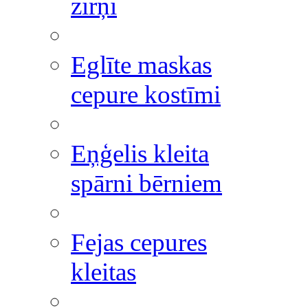
zirņi
Eglīte maskas
cepure kostīmi
Eņģelis kleita
spārni bērniem
Fejas cepures
kleitas