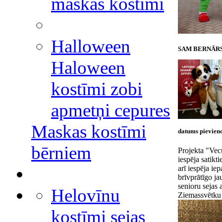
maskas kostīmi
Halloween
SAM BERNĀR
Haloween
kostīmi zobi
apmetņi cepures
Maskas kostīmi
datums pievieno
bērniem
Projekta "Vecu
iespēja satikt
arī iespēja ie
brīvprātīgo ja
senioru sejas 
Helovīnu
Ziemassvētku v
kostīmi sejas