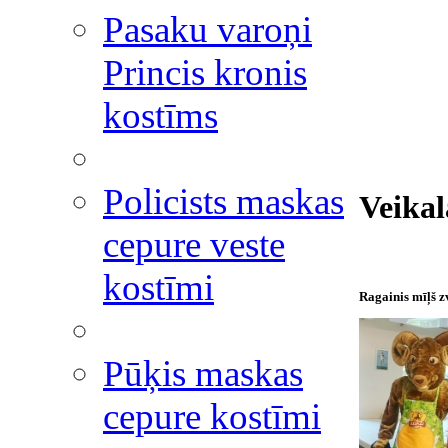
Pasaku varoņi
Princis kronis
kostīms
Policists maskas
Veika
cepure veste
kostīmi
Ragainis mīļš z
Pūķis maskas
cepure kostīmi