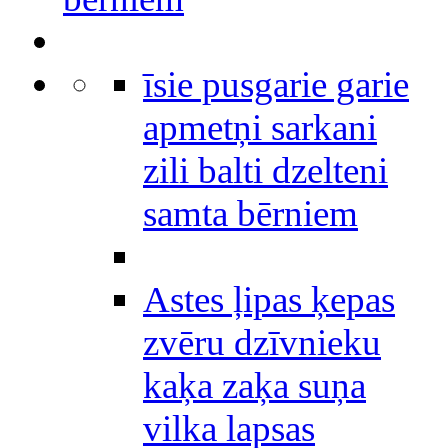
īsie pusgarie garie
apmetņi sarkani
zili balti dzelteni
samta bērniem
Astes ļipas ķepas
zvēru dzīvnieku
kaķa zaķa suņa
vilka lapsas