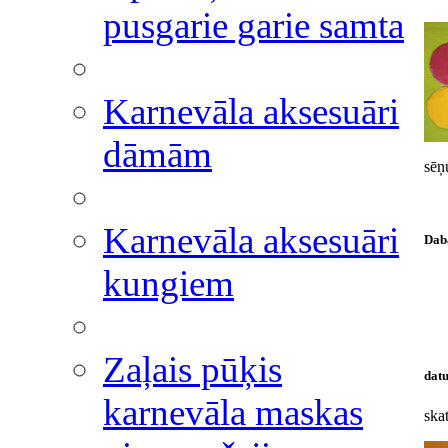
pusgarie garie samta
Karnevāla aksesuāri
dāmām
sēņ
Karnevāla aksesuāri
Daba
kungiem
Zaļais pūķis
datu
karnevāla maskas
skat