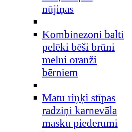
nūjiņas
Kombinezoni balti
pelēki bēši brūni
melni oranži
bērniem
Matu riņķi stīpas
radziņi karnevāla
masku piederumi