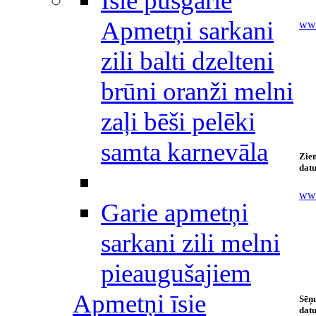
Īsie pusgarie
Apmetņi sarkani
www
zili balti dzelteni
brūni oranži melni
zaļi bēši pelēki
samta karnevāla
Ziem
datu
www
Garie apmetņi
sarkani zili melni
pieaugušajiem
Apmetņi īsie
Sēņu
datu