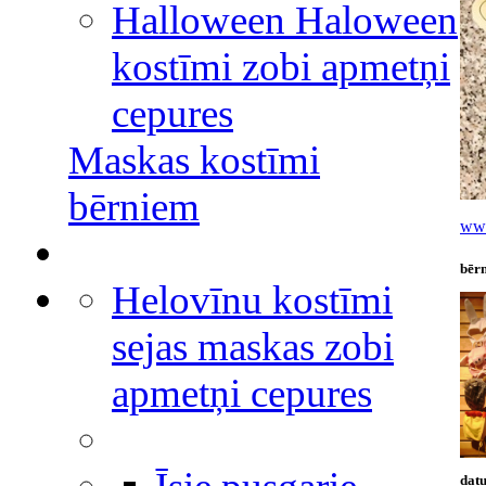
Halloween Haloween
kostīmi zobi apmetņi
cepures
Maskas kostīmi
bērniem
www
bēr
Helovīnu kostīmi
sejas maskas zobi
apmetņi cepures
datu