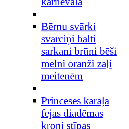
karnevāla
Bērnu svārki
svārciņi balti
sarkani brūni bēši
melni oranži zaļi
meitenēm
Princeses karaļa
fejas diadēmas
kroņi stīpas