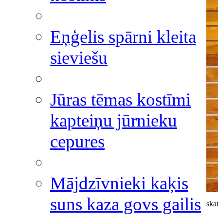
Eņģelis spārni kleita
sieviešu
Jūras tēmas kostīmi
kapteiņu jūrnieku
cepures
Mājdzīvnieki kaķis
suns kaza govs gailis
skat