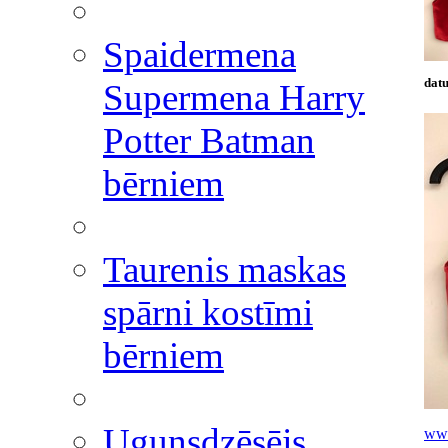
Spaidermena
datu
Supermena Harry
Potter Batman
bērniem
Taurenis maskas
spārni kostīmi
bērniem
Ugunsdzēsējs
www