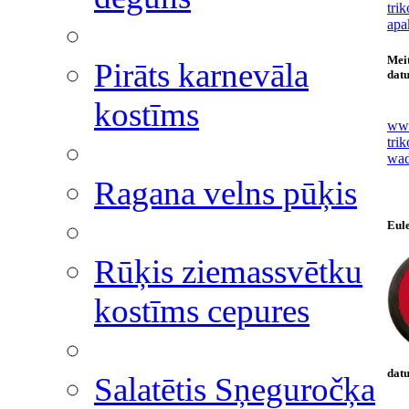
tri
apa
Meit
Pirāts karnevāla
datu
kostīms
www
tri
wad
Ragana velns pūķis
Eul
Rūķis ziemassvētku
kostīms cepures
datu
Salatētis Sņeguročķa