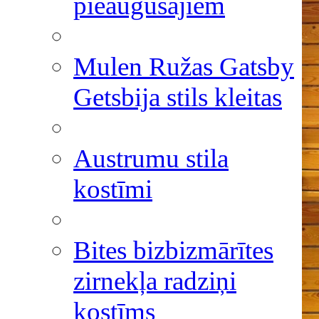
pieaugušajiem
Mulen Ružas Gatsby
Getsbija stils kleitas
Austrumu stila
kostīmi
Bites bizbizmārītes
zirnekļa radziņi
kostīms