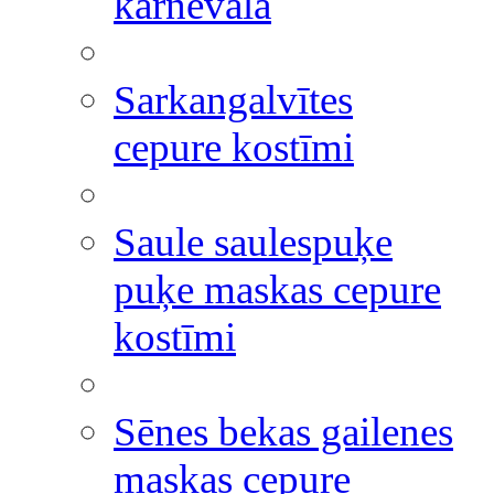
karnevāla
Sarkangalvītes
cepure kostīmi
Saule saulespuķe
puķe maskas cepure
kostīmi
Sēnes bekas gailenes
maskas cepure