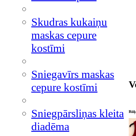
Skudras kukaiņu
maskas cepure
kostīmi
Sniegavīrs maskas
V
cepure kostīmi
Sniegpārsliņas kleita
Rūķu
diadēma