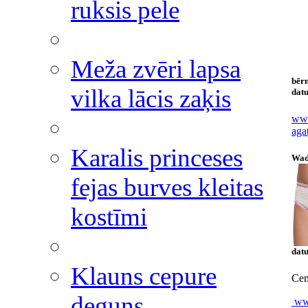
ruksis pele
Meža zvēri lapsa
bēr
vilka lācis zaķis
datu
www
aga
Karalis princeses
Wad
fejas burves kleitas
kostīmi
datu
Klauns cepure
Cen
deguns
www