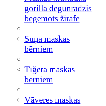
gorilla degunradzis
begemots žirafe
Suņa maskas
bērniem
Tīğera maskas
bērniem
Vāveres maskas