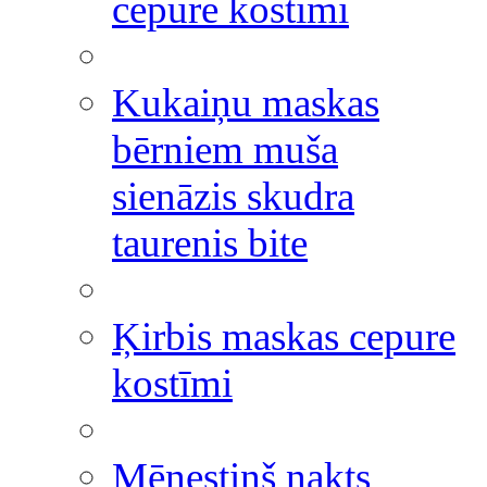
cepure kostīmi
Kukaiņu maskas
bērniem muša
sienāzis skudra
taurenis bite
Ķirbis maskas cepure
kostīmi
Mēnestiņš nakts