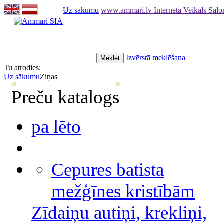
Uz sākumu
www.ammari.lv Interneta Veikals Sal
Izvērstā meklēšana
Tu atrodies:
Uz sākumu
Ziņas
Preču katalogs
pa lēto
Cepures batista
mežģīnes kristībām
Zīdaiņu autiņi, krekliņi,