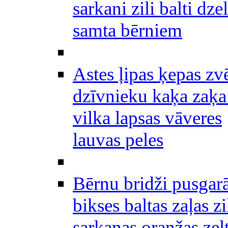
sarkani zili balti dze
samta bērniem
Astes ļipas ķepas zv
dzīvnieku kaķa zaķa
vilka lapsas vāveres
lauvas peles
Bērnu bridži pusgar
bikses baltas zaļas zi
sarkanas oranžas zel