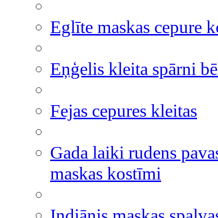
Eglīte maskas cepure k
Eņģelis kleita spārni b
Fejas cepures kleitas
Gada laiki rudens pavas
maskas kostīmi
Indiānis maskas spalva