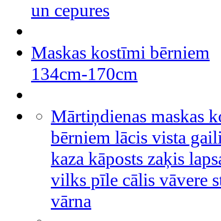
un cepures
Maskas kostīmi bērniem
134cm-170cm
Mārtiņdienas maskas k
bērniem lācis vista gail
kaza kāposts zaķis laps
vilks pīle cālis vāvere s
vārna