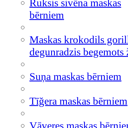
Ruksis sivēna maskas
bērniem
Maskas krokodils goril
degunradzis begemots ž
Suņa maskas bērniem
Tīğera maskas bērniem
Vāveres maskas bērni