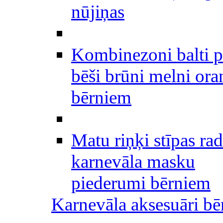
nūjiņas
Kombinezoni balti p
bēši brūni melni ora
bērniem
Matu riņķi stīpas rad
karnevāla masku
piederumi bērniem
Karnevāla aksesuāri b