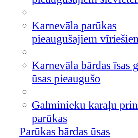
Karnevāla parūkas
pieaugušajiem vīriešie
Karnevāla bārdas īsas g
ūsas pieaugušo
Galminieku karaļu pri
parūkas
Parūkas bārdas ūsas