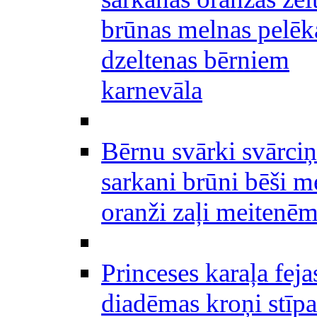
brūnas melnas pelēk
dzeltenas bērniem
karnevāla
Bērnu svārki svārciņi
sarkani brūni bēši m
oranži zaļi meitenē
Princeses karaļa feja
diadēmas kroņi stīpa