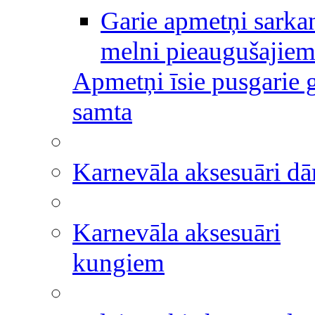
Garie apmetņi sarkan
melni pieaugušajie
Apmetņi īsie pusgarie g
samta
Karnevāla aksesuāri 
Karnevāla aksesuāri
kungiem