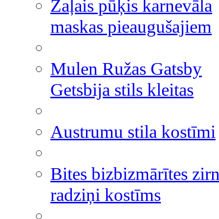
Zaļais pūķis karnevāla
maskas pieaugušajiem
Mulen Ružas Gatsby
Getsbija stils kleitas
Austrumu stila kostīmi
Bites bizbizmārītes zir
radziņi kostīms