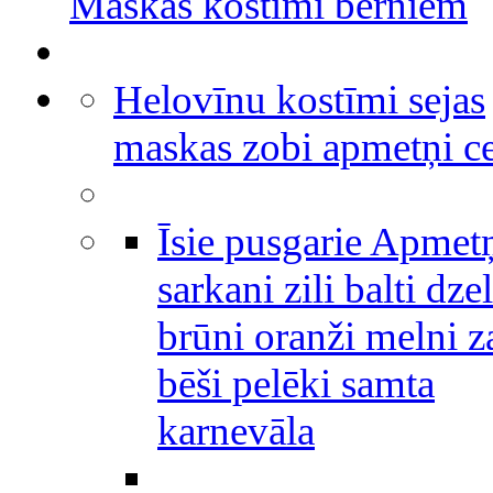
Maskas kostīmi bērniem
Helovīnu kostīmi sejas
maskas zobi apmetņi c
Īsie pusgarie Apmet
sarkani zili balti dze
brūni oranži melni za
bēši pelēki samta
karnevāla