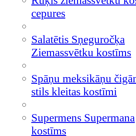
Rūķis ziemassvētku ko
cepures
Salatētis Sņeguročķa
Ziemassvētku kostīms
Spāņu meksikāņu čigā
stils kleitas kostīmi
Supermens Supermana
kostīms