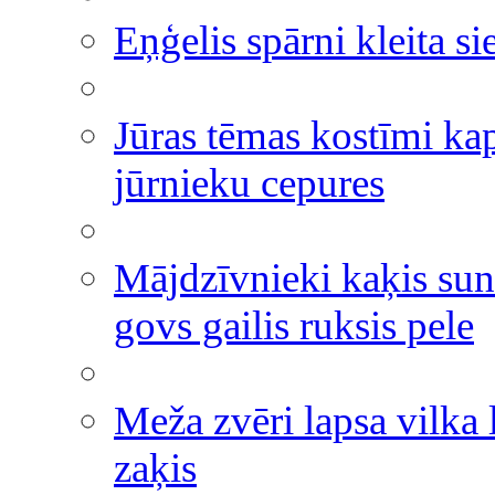
Eņģelis spārni kleita si
Jūras tēmas kostīmi ka
jūrnieku cepures
Mājdzīvnieki kaķis sun
govs gailis ruksis pele
Meža zvēri lapsa vilka 
zaķis