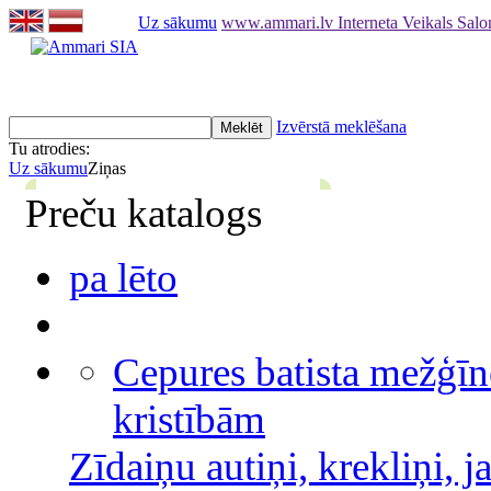
Uz sākumu
www.ammari.lv Interneta Veikals Sal
Izvērstā meklēšana
Tu atrodies:
Uz sākumu
Ziņas
Preču katalogs
pa lēto
Cepures batista mežģīn
kristībām
Zīdaiņu autiņi, krekliņi, j