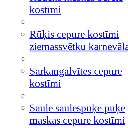
kostīmi
Rūķis cepure kostīmi
ziemassvētku karnevāl
Sarkangalvītes cepure
kostīmi
Saule saulespuķe puķe
maskas cepure kostīmi