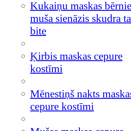
Kukaiņu maskas bērni
muša sienāzis skudra ta
bite
Ķirbis maskas cepure
kostīmi
Mēnestiņš nakts maska
cepure kostīmi