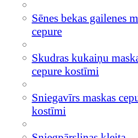
Sēnes bekas gailenes 
cepure
Skudras kukaiņu mask
cepure kostīmi
Sniegavīrs maskas cep
kostīmi
Sniegpārsliņas kleita