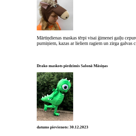
Mārtiņdienas maskas tērpi visai ģimenei gaiļu cepure
purniņiem, kazas ar lieliem ragiem un zirga galva
Drako maskots piedzimis Salonā Māsiņas
datums pievienots:
30.12.2023