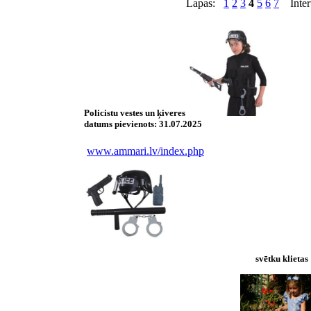
Lapas:
1
2
3
4
5
6
7
Inter
Policistu vestes un ķiveres
datums pievienots:
31.07.2025
www.ammari.lv/index.php
svētku klietas