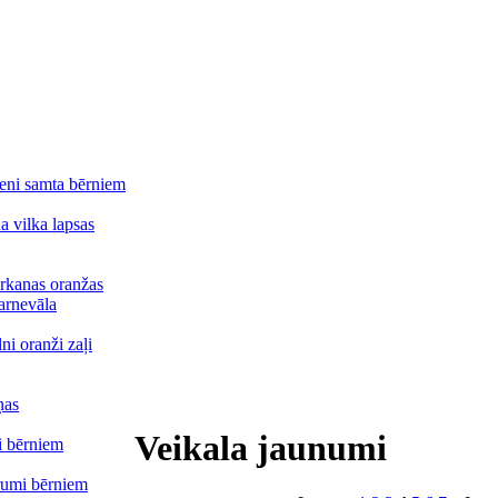
lteni samta bērniem
a vilka lapsas
arkanas oranžas
arnevāla
ni oranži zaļi
ņas
Veikala jaunumi
i bērniem
erumi bērniem