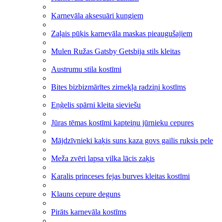
Karnevāla aksesuāri kungiem
Zaļais pūķis karnevāla maskas pieaugušajiem
Mulen Ružas Gatsby Getsbija stils kleitas
Austrumu stila kostīmi
Bites bizbizmārītes zirnekļa radziņi kostīms
Eņģelis spārni kleita sieviešu
Jūras tēmas kostīmi kapteiņu jūrnieku cepures
Mājdzīvnieki kaķis suns kaza govs gailis ruksis pele
Meža zvēri lapsa vilka lācis zaķis
Karalis princeses fejas burves kleitas kostīmi
Klauns cepure deguns
Pirāts karnevāla kostīms