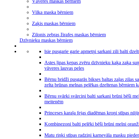
Vāveres maskas bērniem
Vilka maska bērniem
Zaķis maskas bērniem
Zilonis zebras žirafes maskas bērniem
Dzīvnieku maskas bērniem
īsie pusgarie garie apmetņi sarkani zili balti dze
Astes ļipas ķepas zvēru dzīvnieku kaķa zaķa suņ
vāveres lauvas peles
Bērnu bridži pusgarās bikses baltas zaļas zilas s
zelta brūnas melnas pelēkas dzeltenas bērniem k
Bērnu svārki svārciņi balti sarkani brūni bēši mel
meitenēm
Princeses karaļa fejas diadēmas kroņi stīpas nūji
Kombinezoni balti pelēki bēši brūni melni oranž
Matu riņķi stīpas radziņi karnevāla masku pied