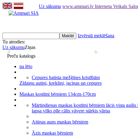
Uz sākumu
www.ammari.lv Interneta Veikals Sal
Izvērstā meklēšana
Tu atrodies:
Uz sākumu
Ziņas
Preču katalogs
pa lēto
Cepures batista mežģīnes kristībām
Zīdaiņu autiņi, krekliņi, jaciņas un cepures
Maskas kostīmi bērniem 134cm-170cm
Mārtiņdienas maskas kostīmi bērniem lācis vista gailis
lapsa vilks pīle cālis vāvere stārķis vārna
Aitiņas auns maskas bērniem
Āzis maskas bērniem