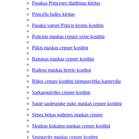
Pasakas Princeses diadēmas kleitas
Princešu balles kleitas
Pasaku varoņi Princis kronis kostīms
Policists maskas cepure veste kostīmi
Pūķis maskas cepure kostīmi
Raganas maskas cepure kostīmi
Rudens maskas berete kostīmi
Rūķis cepure kostīmi ziemassvētku karnevāla
Sarkangalvītes cepure kostīmi
Saule saulespuķe puķe maskas cepure kostīmi
Sēnes bekas gailenes maskas cepure
Skudras kukaiņu maskas cepure kostīmi
Sniegavīrs maskas cepure kostīmi