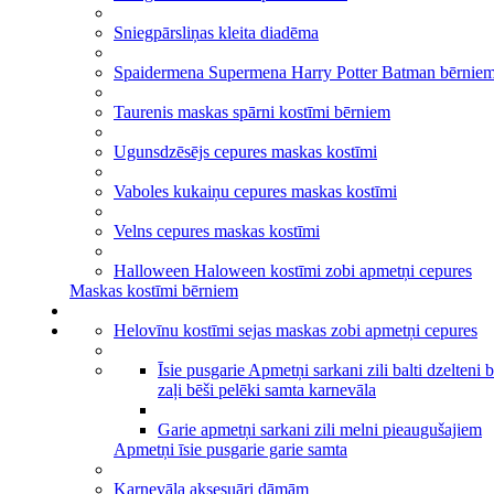
Sniegpārsliņas kleita diadēma
Spaidermena Supermena Harry Potter Batman bērnie
Taurenis maskas spārni kostīmi bērniem
Ugunsdzēsējs cepures maskas kostīmi
Vaboles kukaiņu cepures maskas kostīmi
Velns cepures maskas kostīmi
Halloween Haloween kostīmi zobi apmetņi cepures
Maskas kostīmi bērniem
Helovīnu kostīmi sejas maskas zobi apmetņi cepures
Īsie pusgarie Apmetņi sarkani zili balti dzelteni 
zaļi bēši pelēki samta karnevāla
Garie apmetņi sarkani zili melni pieaugušajiem
Apmetņi īsie pusgarie garie samta
Karnevāla aksesuāri dāmām