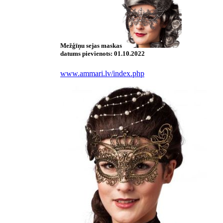
Mežģīņu sejas maskas
datums pievienots:
01.10.2022
www.ammari.lv/index.php