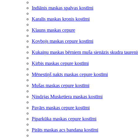
Indiānis maskas spalvas kostīmi
Karalis maskas kronis kostīmi
Klauns maskas cepure
Kovbojs maskas cepure kostīmi
Kukaiņu maskas bērniem muša sienāzis skudra taurenis
Ķirbis maskas cepure kostīmi
Mēnestiņš nakts maskas cepure kostīmi
Mušas maskas cepure kostīmi
Ņindzjas Musketiera maskas kostīmi
Pavārs maskas cepure kostīmi
Piparkūka maskas cepure kostīmi
Pirāts maskas acs bandana kostīmi