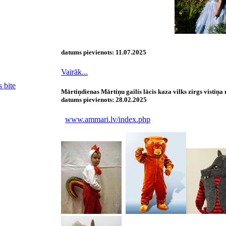
datums pievienots:
11.07.2025
Vairāk...
 bite
Mārtiņdienas Mārtiņu gailis lācis kaza vilks zirgs vistiņa
datums pievienots:
28.02.2025
www.ammari.lv/index.php