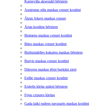
Karnevāla aksesuāri bērniem
Austrumu stila maskas cepure kostīmi
Āksts Jokers maskas cepure
Ārsta kostīms bērniem
Betmens maskas cepure kostīmi
Bites maskas cepure kostīmi
Bizbizmārītes kukaiņu maskas bērniem
Burvis maskas cepure kostīmi
Dārzeņu maskas tērpi burkāni zirņi
Eglīte maskas cepure kostīmi
Eņģelis kleita spārni bērniem
Fejas cepures kleitas
Gada laiki rudens pavasaris maskas kostīmi