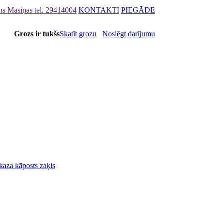
ons Māsiņas
tel. 29414004
KONTAKTI
PIEGĀDE
Grozs ir tukšs
Skatīt grozu
Noslēgt darījumu
 kaza kāposts zaķis