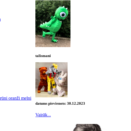
m
talismani
brūni oranži melni
datums pievienots:
30.12.2023
Vairāk...