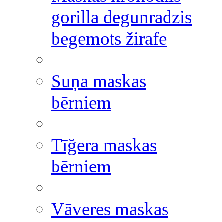
gorilla degunradzis
begemots žirafe
Suņa maskas
bērniem
Tīğera maskas
bērniem
Vāveres maskas