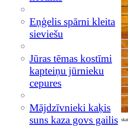
Eņģelis spārni kleita
sieviešu
Jūras tēmas kostīmi
kapteiņu jūrnieku
cepures
Mājdzīvnieki kaķis
suns kaza govs gailis
skat