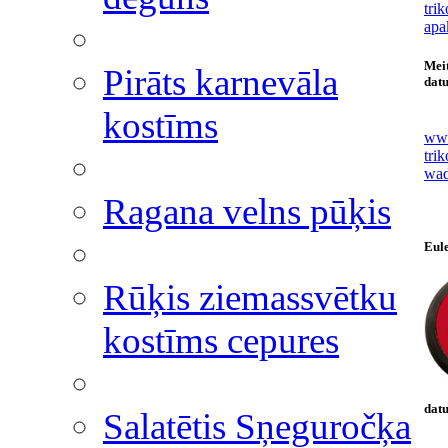
tri
apa
Meit
Pirāts karnevāla
datu
kostīms
www
tri
wad
Ragana velns pūķis
Eul
Rūķis ziemassvētku
kostīms cepures
datu
Salatētis Sņeguročķa