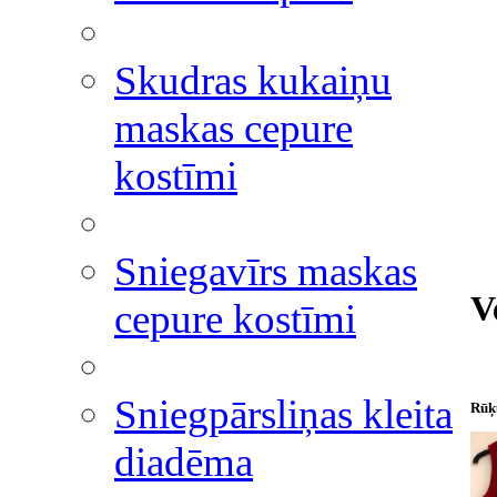
Skudras kukaiņu
maskas cepure
kostīmi
Sniegavīrs maskas
V
cepure kostīmi
Sniegpārsliņas kleita
Rūķu
diadēma