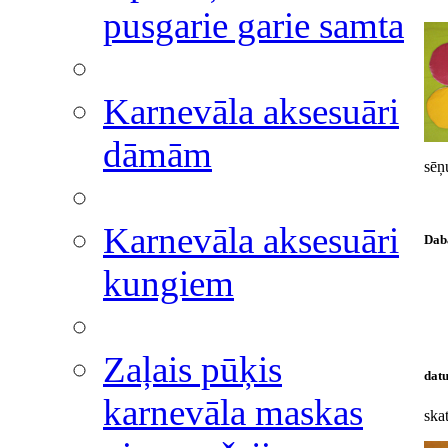
pusgarie garie samta
Karnevāla aksesuāri
dāmām
sēņ
Karnevāla aksesuāri
Daba
kungiem
Zaļais pūķis
datu
karnevāla maskas
skat