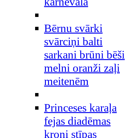
karnevāla
Bērnu svārki
svārciņi balti
sarkani brūni bēši
melni oranži zaļi
meitenēm
Princeses karaļa
fejas diadēmas
kroņi stīpas