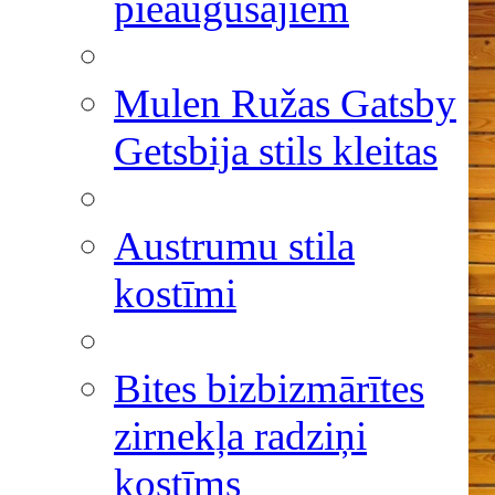
pieaugušajiem
Mulen Ružas Gatsby
Getsbija stils kleitas
Austrumu stila
kostīmi
Bites bizbizmārītes
zirnekļa radziņi
kostīms