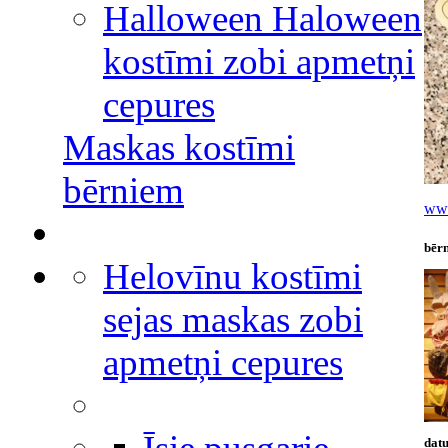
Halloween Haloween
kostīmi zobi apmetņi
cepures
Maskas kostīmi
bērniem
www
bēr
Helovīnu kostīmi
sejas maskas zobi
apmetņi cepures
datu