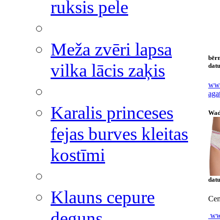
ruksis pele
Meža zvēri lapsa
bēr
vilka lācis zaķis
datu
www
aga
Karalis princeses
Wad
fejas burves kleitas
kostīmi
datu
Klauns cepure
Cen
deguns
www