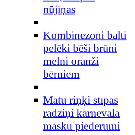
nūjiņas
Kombinezoni balti
pelēki bēši brūni
melni oranži
bērniem
Matu riņķi stīpas
radziņi karnevāla
masku piederumi