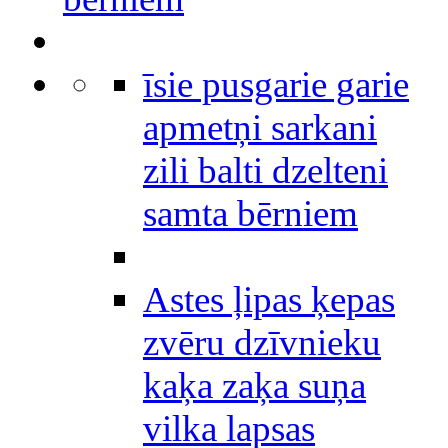
īsie pusgarie garie
apmetņi sarkani
zili balti dzelteni
samta bērniem
Astes ļipas ķepas
zvēru dzīvnieku
kaķa zaķa suņa
vilka lapsas