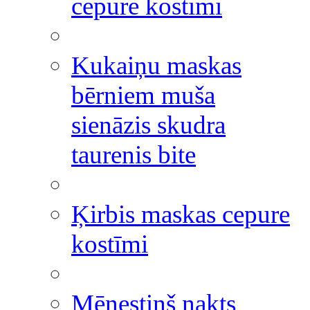
cepure kostīmi
Kukaiņu maskas
bērniem muša
sienāzis skudra
taurenis bite
Ķirbis maskas cepure
kostīmi
Mēnestiņš nakts