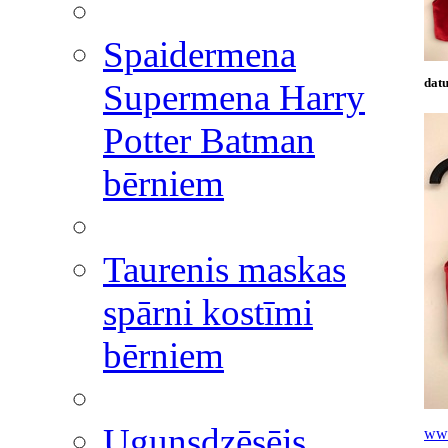
Spaidermena
datu
Supermena Harry
Potter Batman
bērniem
Taurenis maskas
spārni kostīmi
bērniem
Ugunsdzēsējs
www