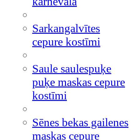
karnevāla
Sarkangalvītes
cepure kostīmi
Saule saulespuķe
puķe maskas cepure
kostīmi
Sēnes bekas gailenes
maskas cepure