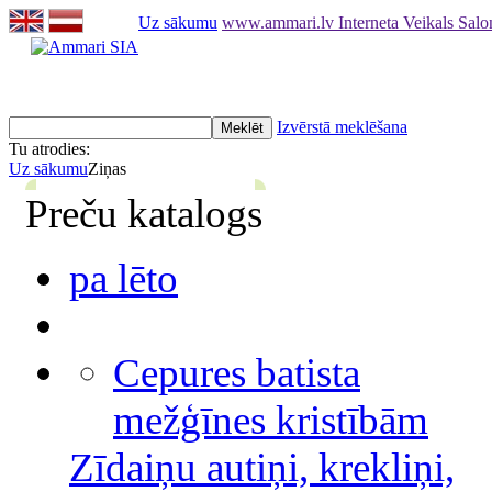
Uz sākumu
www.ammari.lv Interneta Veikals Sal
Izvērstā meklēšana
Tu atrodies:
Uz sākumu
Ziņas
Preču katalogs
pa lēto
Cepures batista
mežģīnes kristībām
Zīdaiņu autiņi, krekliņi,