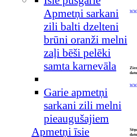
Īsie pusgarie
Apmetņi sarkani
www
zili balti dzelteni
brūni oranži melni
zaļi bēši pelēki
samta karnevāla
Ziem
datu
www
Garie apmetņi
sarkani zili melni
pieaugušajiem
Apmetņi īsie
Sēņu
datu