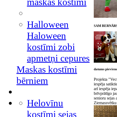
maskas kostīmi
Halloween
SAM BERNĀR
Haloween
kostīmi zobi
apmetņi cepures
Maskas kostīmi
datums pievieno
bērniem
Projekta "Vecu
iespēja satikt
arī iespēja ie
brīvprātīgo ja
senioru sejas 
Helovīnu
Ziemassvētku v
kostīmi sejas