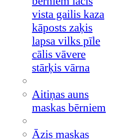
bērniem lācis
vista gailis kaza
kāposts zaķis
lapsa vilks pīle
cālis vāvere
stārķis vārna
Aitiņas auns
maskas bērniem
Āzis maskas