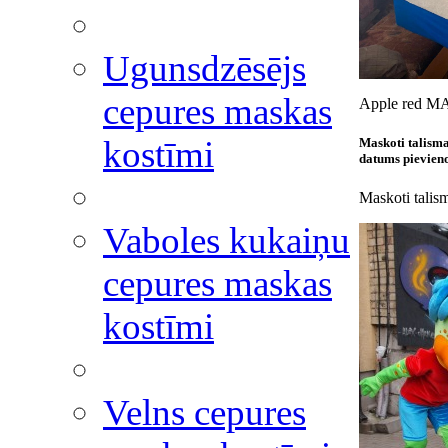
Ugunsdzēsējs
cepures maskas
Apple red MA
kostīmi
Maskoti talisma
datums pievieno
Maskoti talism
Vaboles kukaiņu
cepures maskas
kostīmi
Velns cepures