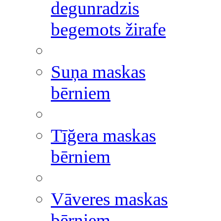
degunradzis
begemots žirafe
Suņa maskas
bērniem
Tīğera maskas
bērniem
Vāveres maskas
bērniem