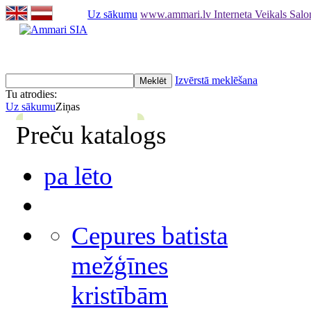
Uz sākumu
www.ammari.lv Interneta Veikals Sal
Izvērstā meklēšana
Tu atrodies:
Uz sākumu
Ziņas
Preču katalogs
pa lēto
Cepures batista
mežģīnes
kristībām