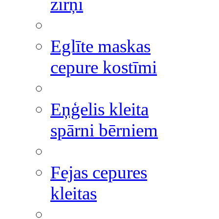
zirņi
Eglīte maskas
cepure kostīmi
Eņģelis kleita
spārni bērniem
Fejas cepures
kleitas