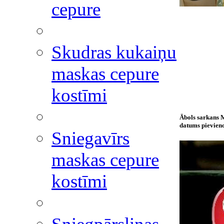
cepure
Skudras kukaiņu
maskas cepure
kostīmi
Ābols sarkan
datums pievieno
Sniegavīrs
maskas cepure
kostīmi