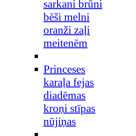
sarkani brūni
bēši melni
oranži zaļi
meitenēm
Princeses
karaļa fejas
diadēmas
kroņi stīpas
nūjiņas