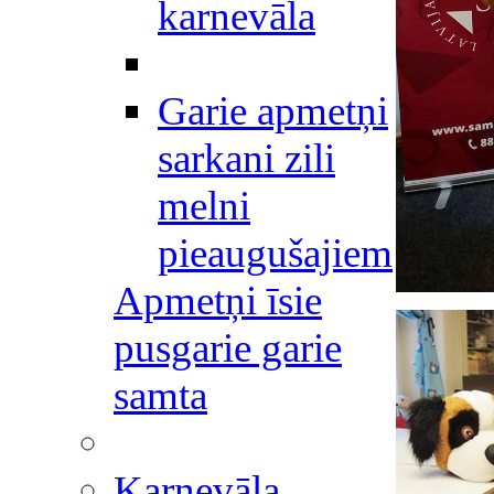
karnevāla
Garie apmetņi
sarkani zili
melni
pieaugušajiem
Apmetņi īsie
pusgarie garie
samta
Karnevāla