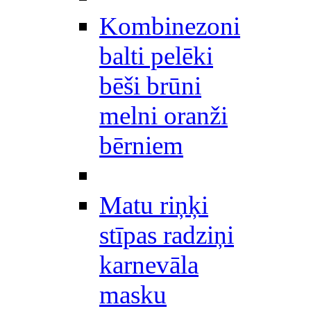
Kombinezoni
balti pelēki
bēši brūni
melni oranži
bērniem
Matu riņķi
stīpas radziņi
karnevāla
masku