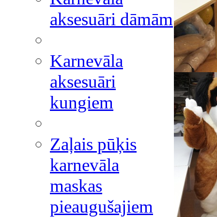
aksesuāri dāmām
Karnevāla
aksesuāri
kungiem
Zaļais pūķis
karnevāla
maskas
pieaugušajiem