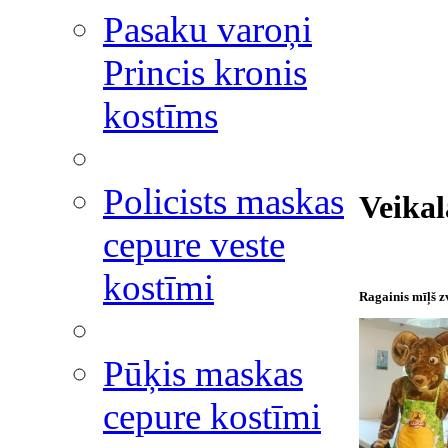
Pasaku varoņi
Princis kronis
kostīms
Policists maskas
Veika
cepure veste
kostīmi
Ragainis mīļš z
Pūķis maskas
cepure kostīmi