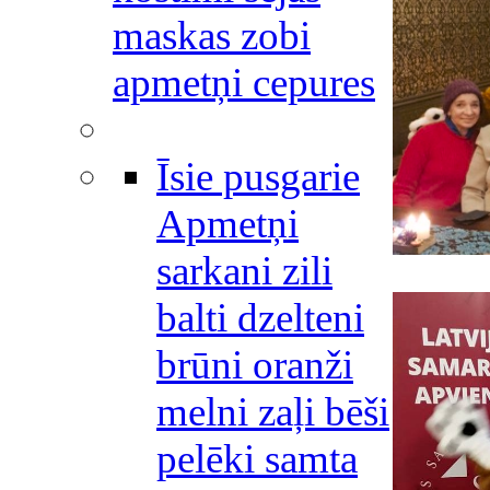
maskas zobi
apmetņi cepures
Īsie pusgarie
Apmetņi
sarkani zili
balti dzelteni
brūni oranži
melni zaļi bēši
pelēki samta