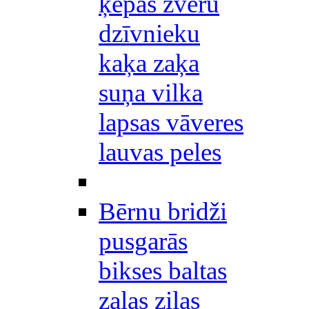
ķepas zvēru
dzīvnieku
kaķa zaķa
suņa vilka
lapsas vāveres
lauvas peles
Bērnu bridži
pusgarās
bikses baltas
zaļas zilas